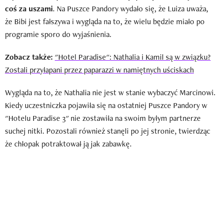
coś za uszami
. Na Puszce Pandory wydało się, że Luiza uważa,
że Bibi jest fałszywa i wygląda na to, że wielu będzie miało po
programie sporo do wyjaśnienia.
Zobacz także:
"Hotel Paradise": Nathalia i Kamil są w związku?
Zostali przyłapani przez paparazzi w namiętnych uściskach
Wygląda na to, że Nathalia nie jest w stanie wybaczyć Marcinowi.
Kiedy uczestniczka pojawiła się na ostatniej Puszce Pandory w
"Hotelu Paradise 3" nie zostawiła na swoim byłym partnerze
suchej nitki. Pozostali również stanęli po jej stronie, twierdząc
że chłopak potraktował ją jak zabawkę.