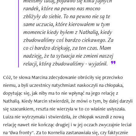
mieliśmy tutaj, pojawiło się kilka fajnych
randek, które na pewno nas mocno
zbliżyły do siebie. To na pewno nie są te
same uczucia, które kierowałem w tym
momencie kiedy byłem z Nathalią, kiedy
zbudowaliśmy coś bardzo ciekawego. Za
co ci bardzo dziękuję, za ten czas. Mam
nadzieję, że ta sytuacja nie zmieni naszej
relacji, którą zbudowaliśmy - wyjaśnił.
Cóż, te słowa Marcina zdecydowanie obróciły się przeciwko
niemu, a byli uczestnicy natychmiast naskoczyli na chłopaka,
dopytując się, jak niby ma to nie wpłynąć na jego relację z
Nathalią. Kiedy Marcin stwierdził, że mówi o tym, by dalej darzyli
się szacunkiem, reszta nie wierzyła w to co właśnie usłyszała.
Luiza nie wytrzymała i stwierdziła, że chłopak wszedł z nową
relację nawet nie kończąc drugiej i w jej oczach zwyczajnie leciał
na "dwa fronty". Za to Kornelia zastanawiała się, czy faktycznie