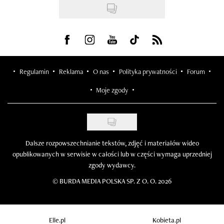
Visit us on Facebook
Visit us on Instagram
Visit us on Youtube
Visit us on Tiktok
Visit us on Rss
Regulamin
Reklama
O nas
Polityka prywatności
Forum
Moje zgody
Dalsze rozpowszechnianie tekstów, zdjęć i materiałów wideo
opublikowanych w serwisie w całości lub w części wymaga uprzedniej
zgody wydawcy.
©
BURDA MEDIA POLSKA SP. Z O. O. 2026
Elle.pl
Kobieta.pl