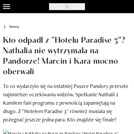
Skip
to
Uroda
main
Newsy
content
Moda
Kto odpadł z "Hotelu Paradise 3"?
Ślub i wesele
Nathalia nie wytrzymała na
Pandorze! Marcin i Kara mocno
Styl życia
oberwali
Nasze akcje
To co wydarzyło się na ostatniej Puszce Pandory przeszło
Inspiracje
najśmielsze oczekiwania widzów. Spotkanie Nathalii z
Recenzje kosmetyków
Kamilem fani programu z pewnością zapamiętają na
długo. Z "Hotelem Paradise 3" również musiała się
Klub Recenzentki
pożegnać jeszcze jedna para. Kto znajdzie się finale?
Newsy