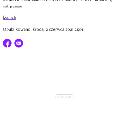
Newsletter
mat. prasowe
Wizaz Summer Influ School
ksulich
Opublikowano: środa, 2 czerwca 2021 21:01
Mój profil / Zarejestruj się
Udostępnij na facebook
E-mail do przyjaciela