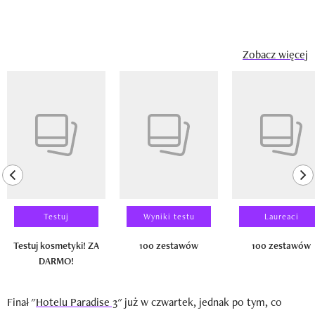
Zobacz więcej
Pokazywanie elementu 1 z 14
previous element
ne
Testuj
Wyniki testu
Laureaci
Testuj kosmetyki! ZA
100 zestawów
100 zestawów
DARMO!
Finał "
Hotelu Paradise 3
" już w czwartek, jednak po tym, co