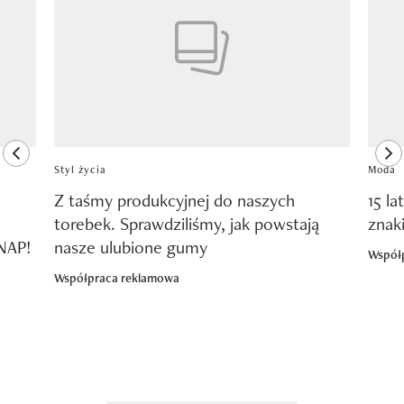
previous element
ne
Styl życia
Moda
Z taśmy produkcyjnej do naszych
15 la
torebek. Sprawdziliśmy, jak powstają
znak
SNAP!
nasze ulubione gumy
Współ
Współpraca reklamowa