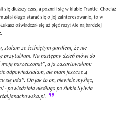
i się dłuższy czas, a poznali się w klubie Frantic. Chociaż
usiał długo starać się o jej zainteresowanie, to w
Łukasz oświadczał się aż pięć razy! Ale najbardziej
z.
 stałam ze ściśniętym gardłem, że nie
ię przytuliłam. Na następny dzień mówi do
ś moją narzeczoną!”, a ja zażartowałam:
 nie odpowiedziałam, ale mam jeszcze 4
u się uda”. On jak to on, niewiele myśląc,
o! - powiedziała niedługo po ślubie Sylwia
rtal.janachowska.pl.