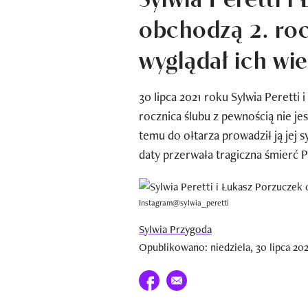
obchodzą 2. roc
wyglądał ich wi
30 lipca 2021 roku Sylwia Peretti 
rocznica ślubu z pewnością nie je
temu do ołtarza prowadził ją jej s
daty przerwała tragiczna śmierć P
Instagram@sylwia_peretti
Sylwia Przygoda
Opublikowano: niedziela, 30 lipca 202
Udostępnij na facebook
E-mail do przyjaciela