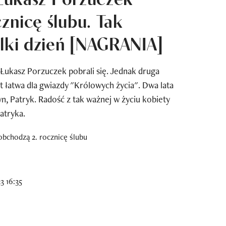
znicę ślubu. Tak
elki dzień [NAGRANIA]
i Łukasz Porzuczek pobrali się. Jednak druga
st łatwa dla gwiazdy "Królowych życia". Dwa lata
yn, Patryk. Radość z tak ważnej w życiu kobiety
atryka.
3 16:35