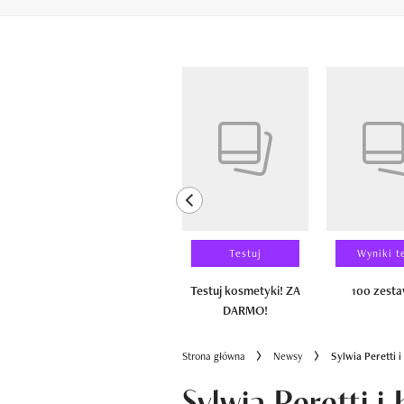
Pokazywanie elementów od 1 do 6 z 
previous element
Laureaci
Testuj
Wyniki t
100 zestawów
Testuj kosmetyki! ZA
100 zest
DARMO!
Strona główna
Newsy
Sylwia Peretti 
Sylwia Peretti 