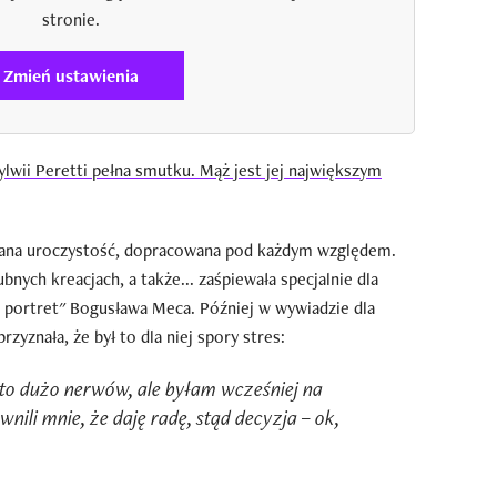
stronie.
Zmień ustawienia
ylwii Peretti pełna smutku. Mąż jest jej największym
wana uroczystość, dopracowana pod każdym względem.
ubnych kreacjach, a także... zaśpiewała specjalnie dla
portret" Bogusława Meca. Później w wywiadzie dla
rzyznała, że był to dla niej spory stres:
to dużo nerwów, ale byłam wcześniej na
nili mnie, że daję radę, stąd decyzja – ok,