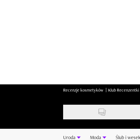
Skip
to
main
content
Recenzje kosmetyków
Klub Recenzentki
Uroda
Moda
Ślub i wesel