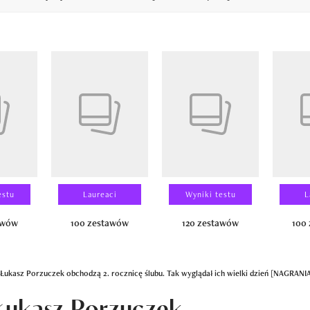
14
estu
Laureaci
Wyniki testu
L
awów
100 zestawów
120 zestawów
100
i Łukasz Porzuczek obchodzą 2. rocznicę ślubu. Tak wyglądał ich wielki dzień [NAGRANI
i Łukasz Porzuczek