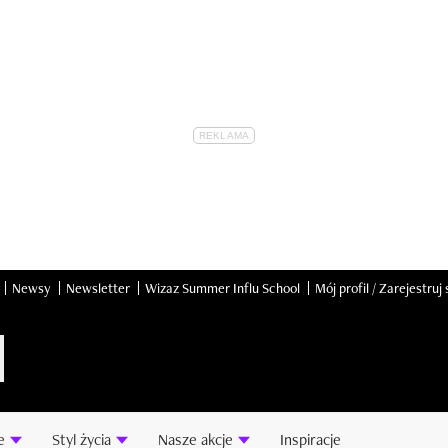
Newsy
Newsletter
Wizaz Summer Influ School
Mój profil / Zarejestruj 
e
Styl życia
Nasze akcje
Inspiracje