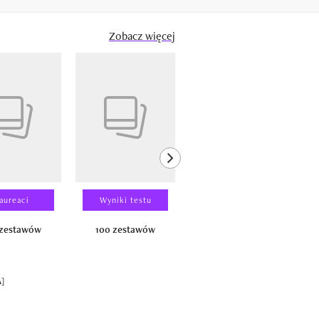
Zobacz więcej
next element
aureaci
Wyniki testu
Wyniki testu
 zestawów
100 zestawów
100 produktów
A]