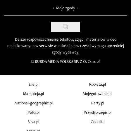
Moje zgody
Dalsze rozpowszechnianie tekstów, zdjęć i materiałów wideo
opublikowanych w serwisie w całości lub w części wymaga uprzedniej
zgody wydawcy.
©
BURDA MEDIA POLSKA SP. Z O. O. 2026
Elle.pl
Kobieta.pl
Mamotoja.pl
Mojegotowanie.pl
National-geographic.pl
Party.pl
Polki.pl
Przyslijprzepis.pl
Viva.pl
Cocolita
Story.pl