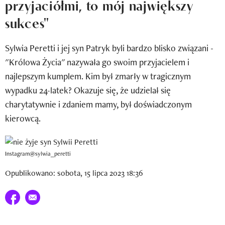
przyjaciółmi, to mój największy
Newsletter
sukces"
Wizaz Summer Influ School
Sylwia Peretti i jej syn Patryk byli bardzo blisko związani -
Mój profil / Zarejestruj się
"Królowa Życia" nazywała go swoim przyjacielem i
najlepszym kumplem. Kim był zmarły w tragicznym
wypadku 24-latek? Okazuje się, że udzielał się
charytatywnie i zdaniem mamy, był doświadczonym
kierowcą.
Instagram@sylwia_peretti
Opublikowano: sobota, 15 lipca 2023 18:36
Udostępnij na facebook
E-mail do przyjaciela