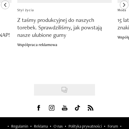
previous element
ne
Styl życia
Moda
Z taśmy produkcyjnej do naszych
15 la
torebek. Sprawdziliśmy, jak powstają
znak
SNAP!
nasze ulubione gumy
Współ
Współpraca reklamowa
Visit us on Facebook
Visit us on Instagram
Visit us on Youtube
Visit us on Tiktok
Visit us on Rss
Regulamin
Reklama
O nas
Polityka prywatności
Forum