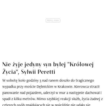
Nie żyje jedyny syn byłej "Królowej
Życia", Sylwii Peretti
W sobotę koło godziny 3 nad ranem doszło do tragicznego
wypadku przy moście Dębnickim w Krakowie. Kierowca stracił
panowanie nad pojazdem, uderzył w mur a następnie dachował i
spadł z kilku metrów. Mimo szybkiej reakcji służb, życia żadnej z
czterech osób znajdujących się w pojeździe nie udało się