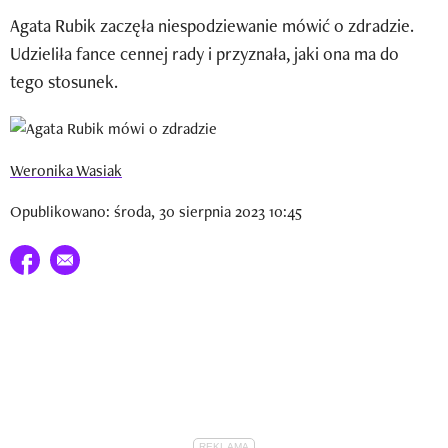
Newsletter
Agata Rubik zaczęła niespodziewanie mówić o zdradzie.
Udzieliła fance cennej rady i przyznała, jaki ona ma do
Wizaz Summer Influ School
tego stosunek.
Mój profil / Zarejestruj się
Weronika Wasiak
Opublikowano: środa, 30 sierpnia 2023 10:45
Udostępnij na facebook
E-mail do przyjaciela