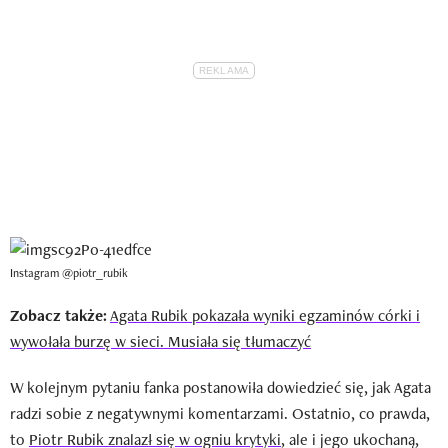
Instagram @piotr_rubik
Zobacz także:
Agata Rubik pokazała wyniki egzaminów córki i
wywołała burzę w sieci. Musiała się tłumaczyć
W kolejnym pytaniu fanka postanowiła dowiedzieć się, jak Agata
radzi sobie z negatywnymi komentarzami. Ostatnio, co prawda,
to
Piotr Rubik znalazł się w ogniu krytyki
, ale i jego ukochaną,