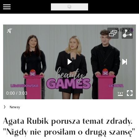
Skip
to
Uroda
main
content
Moda
Ślub i wesele
Styl życia
Nasze akcje
Inspiracje
0:00 / 3:03
Recenzje kosmetyków
Newsy
Klub Recenzentki
Agata Rubik porusza temat zdrady.
"Nigdy nie prosiłam o drugą szansę"
Newsy