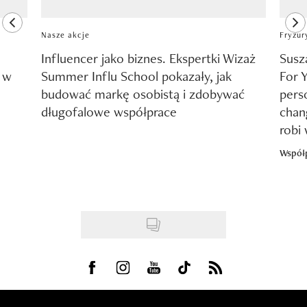
previous element
ne
Nasze akcje
Fryzur
Influencer jako biznes. Ekspertki Wizaż
Susz
y w
Summer Influ School pokazały, jak
For 
budować markę osobistą i zdobywać
pers
długofalowe współprace
chang
robi
Współ
Visit us on Facebook
Visit us on Instagram
Visit us on Youtube
Visit us on Tiktok
Visit us on Rss