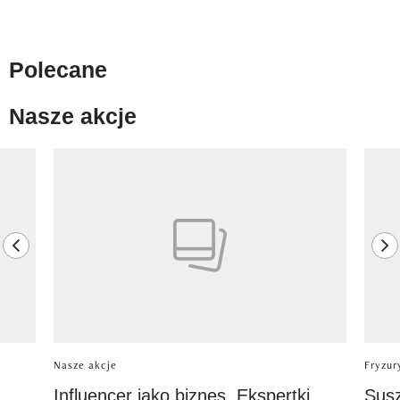
Polecane
Nasze akcje
Pokazywanie elementu 1 z 8
previous element
ne
Nasze akcje
Fryzur
Influencer jako biznes. Ekspertki
Sus