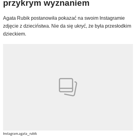
przykrym wyznaniem
Newsletter
Wizaz Summer Influ School
Agata Rubik postanowiła pokazać na swoim Instagramie
zdjęcie z dzieciństwa. Nie da się ukryć, że była przesłodkim
Mój profil / Zarejestruj się
dzieckiem.
Instagram.agata_rubik