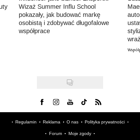
uty
Wizaż Summer Influ School
Maes
pokazały, jak budować markę
auto
osobistą i zdobywać długofalowe
usta
współprace
styl
wraż
Współ
Visit us on Facebook
Visit us on Instagram
Visit us on Youtube
Visit us on Tiktok
Visit us on Rss
Regulamin
Reklama
O nas
Polityka prywatności
Forum
Moje zgody