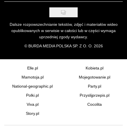
Dalsze rozpowszechnianie tekstów, zdjęć i materiałów wideo
opublikowanych w serwisie w całości lub w części wymaga
uprzedniej zgody wydawcy.
©
BURDA MEDIA POLSKA SP. Z O. O. 2026
Elle.pl
Kobieta.pl
Mamotoja.pl
Mojegotowanie.pl
National-geographic.pl
Party.pl
Polki.pl
Przyslijprzepis.pl
Viva.pl
Cocolita
Story.pl