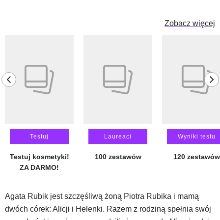
Zobacz więcej
Pokazywanie elementu 1 z 14
previous element
ne
Testuj
Laureaci
Wyniki testu
Testuj kosmetyki!
100 zestawów
120 zestawów
ZA DARMO!
Agata Rubik jest szczęśliwą żoną Piotra Rubika i mamą
dwóch córek: Alicji i Helenki. Razem z rodziną spełnia swój