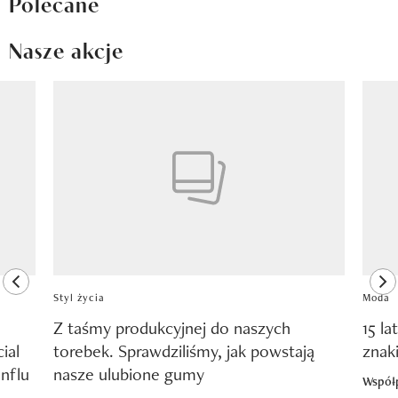
Polecane
Nasze akcje
Pokazywanie elementu 1 z 8
previous element
ne
Styl życia
Moda
Z taśmy produkcyjnej do naszych
15 la
ial
torebek. Sprawdziliśmy, jak powstają
znak
nflu
nasze ulubione gumy
Współ