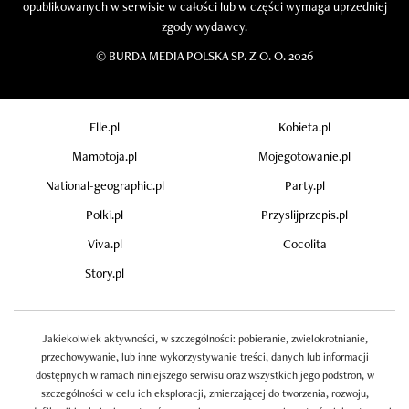
opublikowanych w serwisie w całości lub w części wymaga uprzedniej
zgody wydawcy.
©
BURDA MEDIA POLSKA SP. Z O. O. 2026
Elle.pl
Kobieta.pl
Mamotoja.pl
Mojegotowanie.pl
National-geographic.pl
Party.pl
Polki.pl
Przyslijprzepis.pl
Viva.pl
Cocolita
Story.pl
Jakiekolwiek aktywności, w szczególności: pobieranie, zwielokrotnianie,
przechowywanie, lub inne wykorzystywanie treści, danych lub informacji
dostępnych w ramach niniejszego serwisu oraz wszystkich jego podstron, w
szczególności w celu ich eksploracji, zmierzającej do tworzenia, rozwoju,