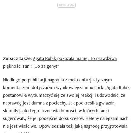
Zobacz także:
Agata Rubik pokazała mamę. To prawdziwa
piękność. Fani: "Co za geny!"
Niedługo po publikacji nagrania z mało entuzjastycznym
komentarzem dotyczącym wyników egzaminu córki, Agata Rubik
postanowiła wytłumaczyć się ze swojej reakcji i udowodnić, że
naprawdę jest dumna z pociechy. Jak podkreśliła gwiazda,
skłoniły ją do tego liczne wiadomości, w których fanki
sugerowały, że jej podejście do sukcesów Heleny na egzaminach
nie jest właściwe. Opowiedziała też, jaką nagrodę przygotowała