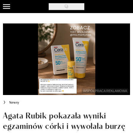
Skip
to
Uroda
main
content
Moda
Ślub i wesele
Styl życia
Nasze akcje
Inspiracje
WSPÓŁPRACA REKLAMOWA
Recenzje kosmetyków
Newsy
Klub Recenzentki
Agata Rubik pokazała wyniki
egzaminów córki i wywołała burzę
Newsy