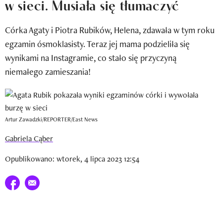
w sieci. Musiała się tłumaczyć
Newsletter
Córka Agaty i Piotra Rubików, Helena, zdawała w tym roku
Wizaz Summer Influ School
egzamin ósmoklasisty. Teraz jej mama podzieliła się
Mój profil / Zarejestruj się
wynikami na Instagramie, co stało się przyczyną
niemałego zamieszania!
Artur Zawadzki/REPORTER/East News
Gabriela Cąber
Opublikowano: wtorek, 4 lipca 2023 12:54
Udostępnij na facebook
E-mail do przyjaciela