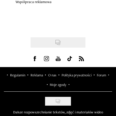
Współpraca reklamowa
Visit us on Facebook
Visit us on Instagram
Visit us on Youtube
Visit us on Tiktok
Visit us on Rss
Regulamin
Reklama
O nas
Polityka prywatności
Forum
Moje zgody
Dalsze rozpowszechnianie tekstów, zdjęć i materiałów wideo