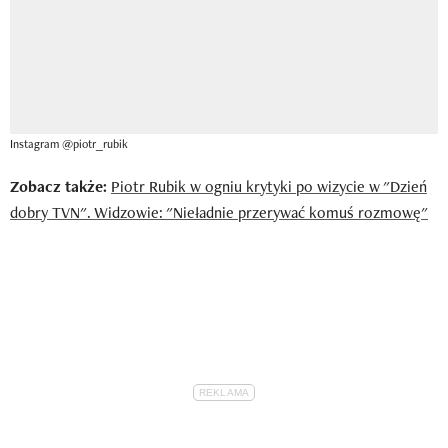
Instagram @piotr_rubik
Zobacz także:
Piotr Rubik w ogniu krytyki po wizycie w "Dzień
dobry TVN". Widzowie: "Nieładnie przerywać komuś rozmowę"