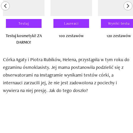
previous element
ne
Testuj
Laureaci
Wyniki testu
Testuj kosmetyki! ZA
100 zestawów
120 zestawów
DARMO!
Córka Agaty i Piotra Rubików, Helena, przystąpiła w tym roku do
egzaminu ósmoklasisty. Jej mama postanowiła podzielić się z
obserwatorami na Instagramie wynikami testów córki, a
internauci zarzucili jej, że nie jest zadowolona z pociechy i
wywiera na niej presję. Jak do tego doszło?