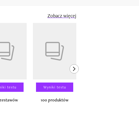
Zobacz więcej
next element
iki testu
Wyniki testu
Wyniki testu
 zestawów
100 produktów
150 zestawów