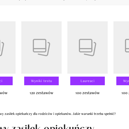
14
ci
Wyniki testu
Laureaci
Wyn
awów
120 zestawów
100 zestawów
100
 zasiłek opiekuńczy dla rodziców i opiekunów. Jakie warunki trzeba spełnić?
y zasiłek opiekuńczy