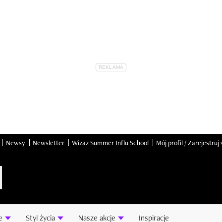
Newsy
Newsletter
Wizaz Summer Influ School
Mój profil / Zarejestruj 
e
Styl życia
Nasze akcje
Inspiracje