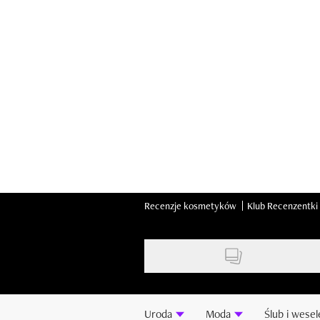
Skip
to
main
content
Recenzje kosmetyków
Klub Recenzentki
Uroda
Moda
Ślub i wesel