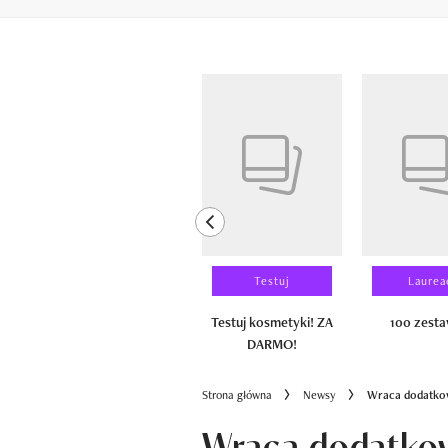
Pokazywanie elementów od 1 do 6 z 
previous element
Wyniki testu
Testuj
Laurea
100 zestawów
Testuj kosmetyki! ZA
100 zest
DARMO!
Strona główna
Newsy
Wraca dodatkowy
Wraca dodatkow