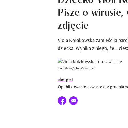
Pisze o wirusie
zdjęcie
Viola Kołakowska zamieściła bar
dziecka. Wynika z niego, że... cies
East News/Artur Zawadzki
abergiel
Opublikowano: czwartek, 2 grudnia 20
Udostępnij na facebook
E-mail do przyjaciela