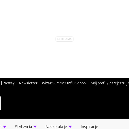
Newsy
Newsletter
Wizaz Summer Influ School
Mój profil / Zarejestruj 
e
Styl życia
Nasze akcje
Inspiracje