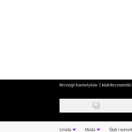
Skip
to
main
content
Recenzje kosmetyków
Klub Recenzentki
Uroda
Moda
Ślub i wesel