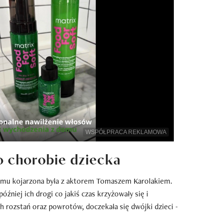
WSPÓŁPRACA REKLAMOWA
o chorobie dziecka
 temu kojarzona była z aktorem Tomaszem Karolakiem.
później ich drogi co jakiś czas krzyżowały się i
ch rozstań oraz powrotów, doczekała się dwójki dzieci -