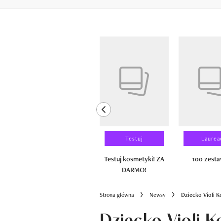
Pokazywanie elementów od 1 do 6 z 
previous element
Wyniki testu
Testuj
Laurea
100 zestawów
Testuj kosmetyki! ZA
100 zest
DARMO!
Strona główna
Newsy
Dziecko Violi K
Dziecko Violi K