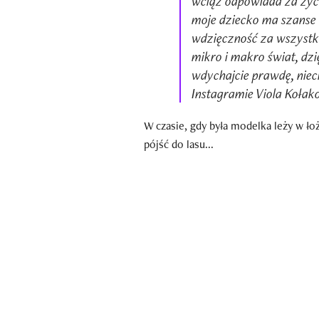
wciąż odpowiada za życi
moje dziecko ma szanse
wdzięczność za wszystki
mikro i makro świat, dzi
wdychajcie prawdę, niech
Instagramie Viola Kołak
W czasie, gdy była modelka leży w ło
pójść do lasu...