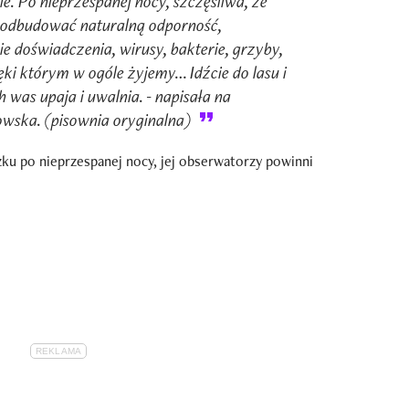
e. Po nieprzespanej nocy, szczęśliwa, że
 odbudować naturalną odporność,
e doświadczenia, wirusy, bakterie, grzyby,
ęki którym w ogóle żyjemy… Idźcie do lasu i
 was upaja i uwalnia. - napisała na
owska. (pisownia oryginalna)
żku po nieprzespanej nocy, jej obserwatorzy powinni