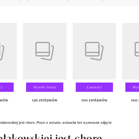
14
ci
Wyniki testu
Laureaci
Wyn
awów
120 zestawów
100 zestawów
100
ołakowskiej jest chore. Pisze o wirusie, wstawiła też wymowne zdjęcie
ołakowskiej jest chore.