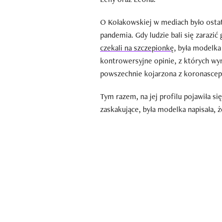
O Kołakowskiej w mediach było ostat
pandemia. Gdy ludzie bali się zarazi
czekali na szczepionkę
, była modelka
kontrowersyjne opinie, z których wyn
powszechnie kojarzona z koronascep
Tym razem, na jej profilu pojawiła si
zaskakujące, była modelka napisała, że