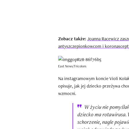
Zobacz także:
Joanna Racewicz zaszc
antyszczepionkowcom i koronascep
East News/Tricolors
Na instagramowym koncie Violi Kołak
opisuje, jak jej dziecko przeżywa cho
wzmocni.
W życiu nie pomyślał
dziecko ma rotawirusa. 
schorzenie, nagle pojaw