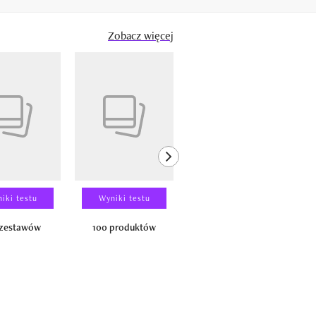
Zobacz więcej
next element
iki testu
Wyniki testu
Wyniki testu
 zestawów
100 produktów
150 zestawów