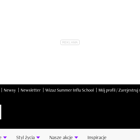
Newsy
Newsletter
Wizaz Summer Influ School
Mój profil / Zarejestruj 
e
Styl życia
Nasze akcje
Inspiracje