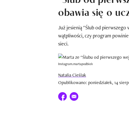
obawia się o ucz
Już jesienią "Ślub od pierwszego
wątpliwości, czy program powin
sieci.
Instagram.martapodbiol1
Natalia Cieślak
Opublikowano: poniedziałek, 14 sierp
Udostępnij na facebook
E-mail do przyjaciela