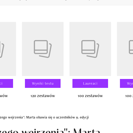
14
ci
Wyniki testu
Laureaci
Wyn
awów
120 zestawów
100 zestawów
100
zego wejrzenia": Marta obawia się o uczestników 9. edycji
zego wejrzenia": Marta