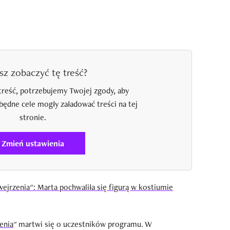
sz zobaczyć tę treść?
treść, potrzebujemy Twojej zgody, aby
zbędne cele mogły załadować treści na tej
stronie.
Zmień ustawienia
ejrzenia": Marta pochwaliła się figurą w kostiumie
enia
" martwi się o uczestników programu. W