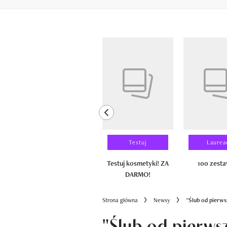
Pokazywanie elementów od 1 do 6 z 
previous element
Wyniki testu
Testuj
Laurea
100 zestawów
Testuj kosmetyki! ZA
100 zest
DARMO!
Strona główna
Newsy
"Ślub od pierws
"Ślub od pierws