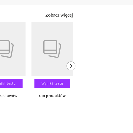
Zobacz więcej
next element
iki testu
Wyniki testu
Wyniki testu
 zestawów
100 produktów
150 zestawów