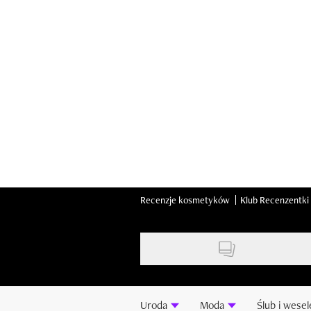
Skip
to
main
content
Recenzje kosmetyków
Klub Recenzentki
Uroda
Moda
Ślub i wesel