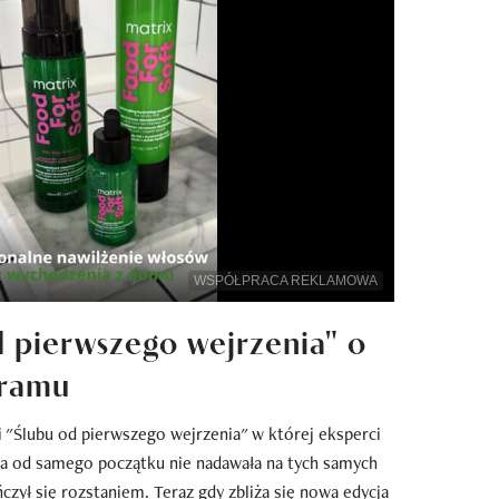
WSPÓŁPRACA REKLAMOWA
d pierwszego wejrzenia" o
gramu
ji "Ślubu od pierwszego wejrzenia" w której eksperci
ara od samego początku nie nadawała na tych samych
ńczył się rozstaniem. Teraz gdy zbliża się nowa edycja