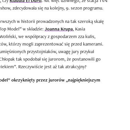
, czy
Klaudia El Dursi
. Nic więc dziwnego, że stacja TVN
 show, zdecydowała się na kolejny, 9. sezon programu.
wszych w historii prowadzonych na tak szeroką skalę
„Top Model” w składzie:
Joanna Krupa
, Kasia
Woliński, we współpracy z gospodarzem zza kulis,
ców, którzy mogli zaprezentować się przed kamerami.
 umięśnionych przystojniaków, uwagę jury przykuł
 Chłopak tak spodobał się jurorom, że postanowili go
ekiem”. Rzeczywiście jest aż tak atrakcyjny?
odel” okrzyknięty przez jurorów „najpiękniejszym