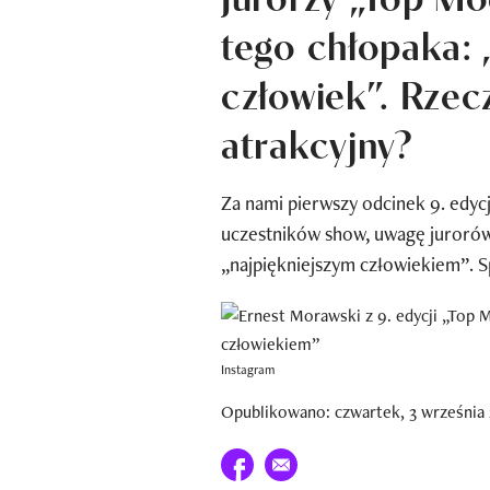
tego chłopaka: 
człowiek”. Rzecz
atrakcyjny?
Za nami pierwszy odcinek 9. edyc
uczestników show, uwagę jurorów 
„najpiękniejszym człowiekiem”. S
Instagram
Opublikowano: czwartek, 3 września 
Udostępnij na facebook
E-mail do przyjaciela