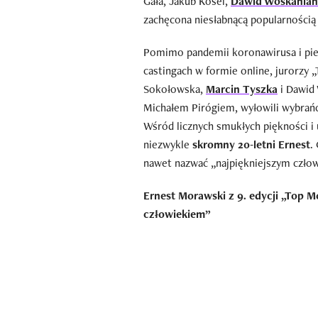
Gała, Jakub Kosel,
Dawid Woskanian
zachęcona niesłabnącą popularnością
Pomimo pandemii koronawirusa i pier
castingach w formie online, jurorzy 
Sokołowska,
Marcin Tyszka
i Dawid 
Michałem Pirógiem, wyłowili wybrań
Wśród licznych smukłych piękności i
niezwykle
skromny 20-letni Ernest
.
nawet nazwać „najpiękniejszym człowi
Ernest Morawski z 9. edycji „Top M
człowiekiem”