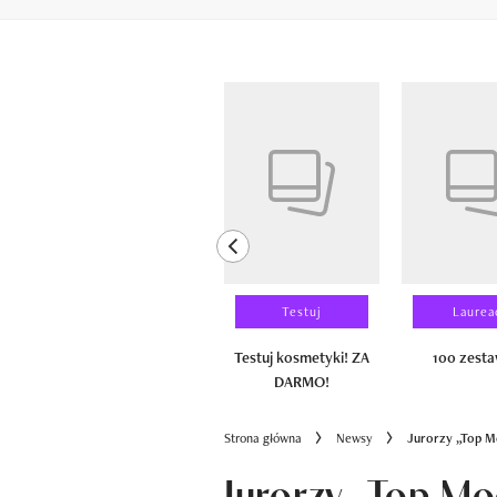
Pokazywanie elementów od 1 do 6 z 
previous element
Wyniki testu
Testuj
Laurea
100 zestawów
Testuj kosmetyki! ZA
100 zest
DARMO!
Strona główna
Newsy
Jurorzy „Top Mo
Jurorzy „Top Mo