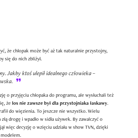
ć, że chłopak może być aż tak naturalnie przystojny,
y się do nich zbliżył.
ny. Jakby ktoś ulepił idealnego człowieka –
owska.
zję o przyjęciu chłopaka do programu, ale wysłuchali też
ię, że
los nie zawsze był dla przystojniaka łaskawy
.
trafił do więzienia. To jeszcze nie wszystko. Wielu
 złą drogę i wpadło w sidła używek. By zawalczyć o
jął więc decyzję o wzięciu udziału w show TVN, dzięki
e modelem.