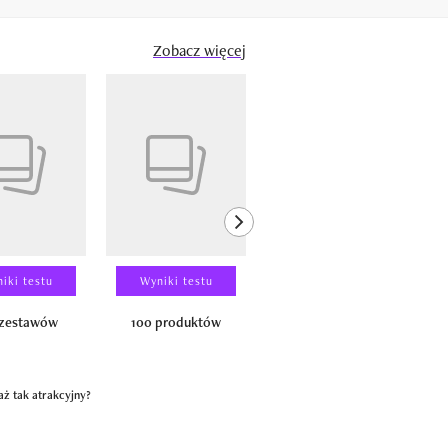
Zobacz więcej
next element
iki testu
Wyniki testu
Wyniki testu
 zestawów
100 produktów
150 zestawów
aż tak atrakcyjny?