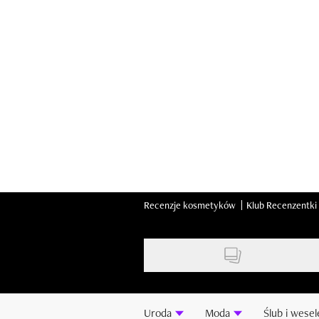
Skip
to
main
content
Recenzje kosmetyków
Klub Recenzentki
Uroda
Moda
Ślub i wesel