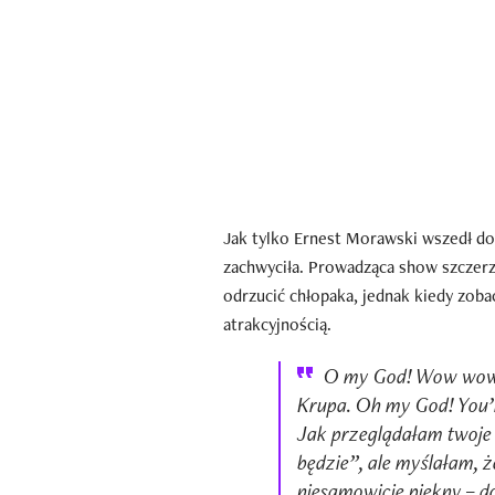
Jak tylko Ernest Morawski wszedł do
zachwyciła. Prowadząca show szczerz
odrzucić chłopaka, jednak kiedy zoba
atrakcyjnością.
O my God! Wow wow 
Krupa. Oh my God! You’r
Jak przeglądałam twoje 
będzie”, ale myślałam, 
niesamowicie piękny – d