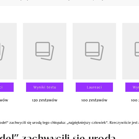
14
ci
Wyniki testu
Laureaci
Wyn
awów
120 zestawów
100 zestawów
100
del” zachwycili się urodą tego chłopaka: „najpiękniejszy człowiek”. Rzeczywiście jest 
del” zachwycili się urodą