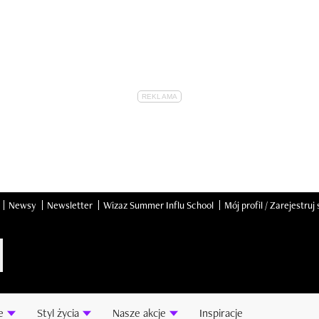
Newsy
Newsletter
Wizaz Summer Influ School
Mój profil / Zarejestruj 
e
Styl życia
Nasze akcje
Inspiracje