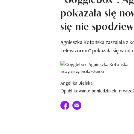
pokazała się now
się nie spodziew
Agnieszka Kotońska zaszalała z k
Telewizorem" pokazała się w odm
Instagram agnieszkakotonska
Angelika Bielska
Opublikowano: poniedziałek, 11 wrześ
Udostępnij na facebook
E-mail do przyjaciela