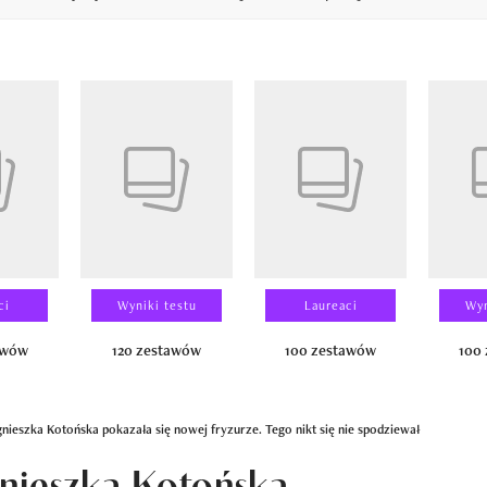
14
ci
Wyniki testu
Laureaci
Wyn
awów
120 zestawów
100 zestawów
100
nieszka Kotońska pokazała się nowej fryzurze. Tego nikt się nie spodziewał
gnieszka Kotońska