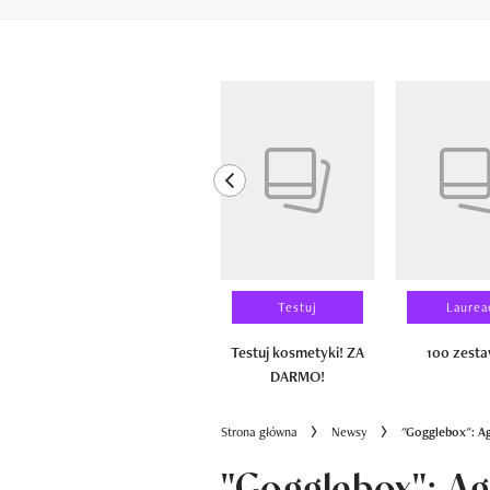
Pokazywanie elementów od 1 do 6 z 
previous element
Wyniki testu
Testuj
Laurea
100 zestawów
Testuj kosmetyki! ZA
100 zest
DARMO!
Strona główna
Newsy
"Gogglebox": Ag
"Gogglebox": A