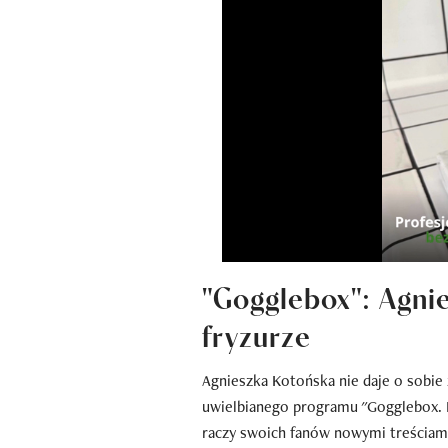
"Gogglebox": Agni
fryzurze
Agnieszka Kotońska nie daje o sobi
uwielbianego programu "Gogglebox. 
raczy swoich fanów nowymi treściami