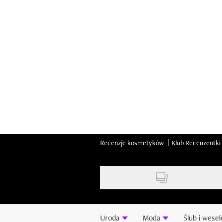
Skip
to
main
content
Recenzje kosmetyków
Klub Recenzentki
Uroda
Moda
Ślub i wesel