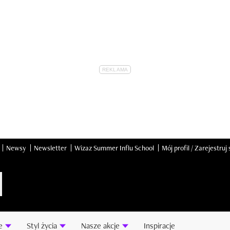
Newsy
Newsletter
Wizaz Summer Influ School
Mój profil / Zarejestruj 
e
Styl życia
Nasze akcje
Inspiracje