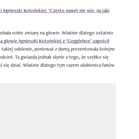
Agnieszki Kotońskiej: "Często nawet nie wie, na jaki
bała sobie zmiany na głowie. Właśnie dlatego ostatnio
a głowie Agnieszki Kotońskiej z "Gogglebox" zagościł
w takiej odsłonie, ponieważ z dumą prezentowała kolejne
dcień. Ta gwiazda jednak słynie z tego, że szybko się
si się dziać. Właśnie dlatego tym razem ulubienica fanów