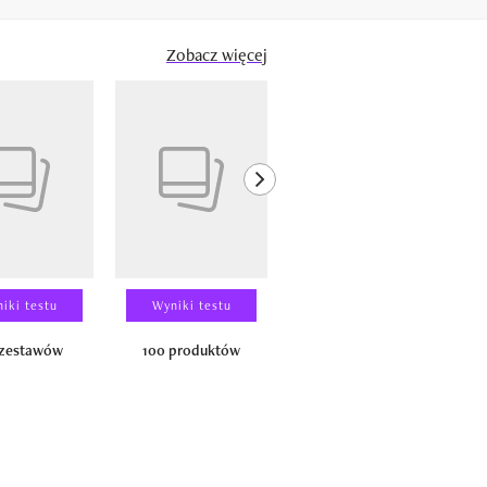
Zobacz więcej
next element
iki testu
Wyniki testu
Wyniki testu
 zestawów
100 produktów
150 zestawów