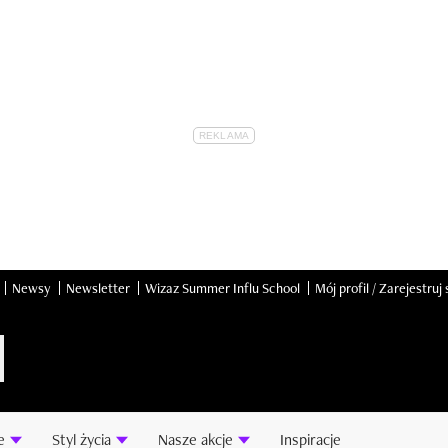
Newsy
Newsletter
Wizaz Summer Influ School
Mój profil / Zarejestruj 
e
Styl życia
Nasze akcje
Inspiracje