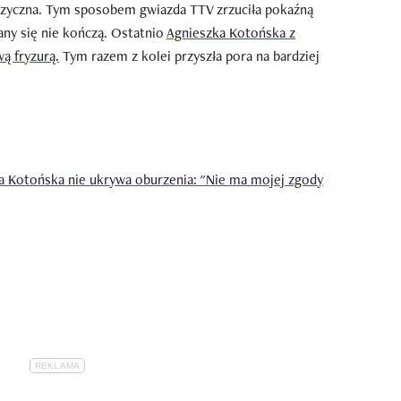
izyczna. Tym sposobem gwiazda TTV zrzuciła pokaźną
any się nie kończą. Ostatnio
Agnieszka Kotońska z
ą fryzurą.
Tym razem z kolei przyszła pora na bardziej
a Kotońska nie ukrywa oburzenia: "Nie ma mojej zgody