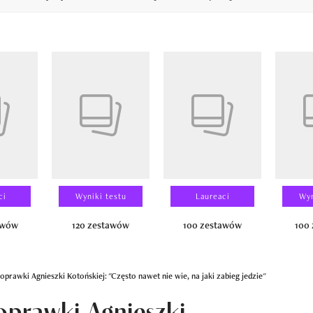
14
ci
Wyniki testu
Laureaci
Wyn
awów
120 zestawów
100 zestawów
100
rawki Agnieszki Kotońskiej: "Często nawet nie wie, na jaki zabieg jedzie"
prawki Agnieszki