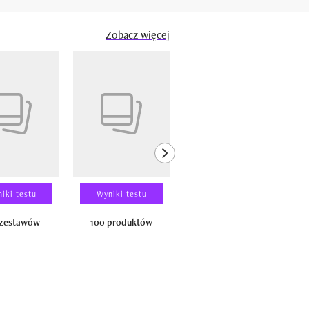
Zobacz więcej
next element
iki testu
Wyniki testu
Wyniki testu
 zestawów
100 produktów
150 zestawów