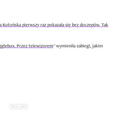
a Kotońska pierwszy raz pokazała się bez doczepów. Tak
glebox. Przez telewizorem
" wymieniła zabiegi, jakim