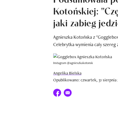
Kotońskiej: "Cz
jaki zabieg jedzi
Agnieszka Kotońska z "Gogglebox"
Celebrytka wymienia cały szereg 
Instagram @agnieszkakotonsk
Angelika Bielska
Opublikowano: czwartek, 31 sierpnia 
Udostępnij na facebook
E-mail do przyjaciela