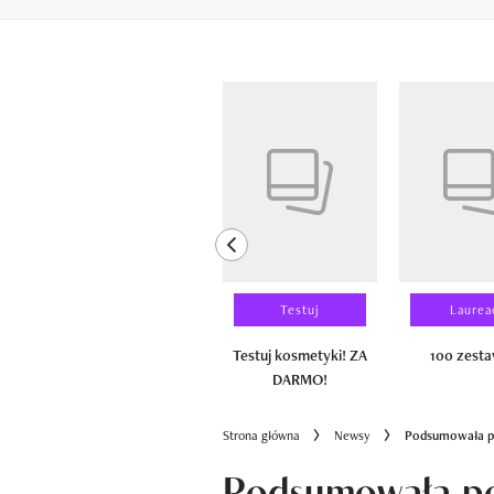
Pokazywanie elementów od 1 do 6 z 
previous element
Wyniki testu
Testuj
Laurea
100 zestawów
Testuj kosmetyki! ZA
100 zest
DARMO!
Strona główna
Newsy
Podsumowała pop
Podsumowała po