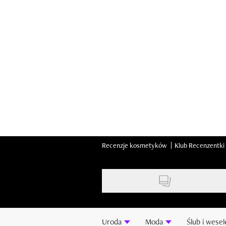
Skip
to
main
content
Recenzje kosmetyków
Klub Recenzentki
Uroda
Moda
Ślub i wesel