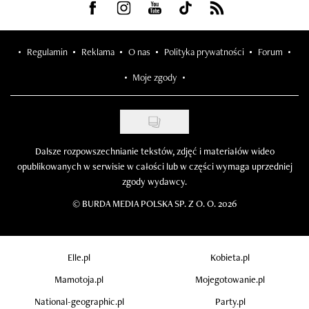
Visit us on Facebook
Visit us on Instagram
Visit us on Youtube
Visit us on Tiktok
Visit us on Rss
Regulamin
Reklama
O nas
Polityka prywatności
Forum
Moje zgody
Dalsze rozpowszechnianie tekstów, zdjęć i materiałów wideo
opublikowanych w serwisie w całości lub w części wymaga uprzedniej
zgody wydawcy.
©
BURDA MEDIA POLSKA SP. Z O. O. 2026
Elle.pl
Kobieta.pl
Mamotoja.pl
Mojegotowanie.pl
National-geographic.pl
Party.pl