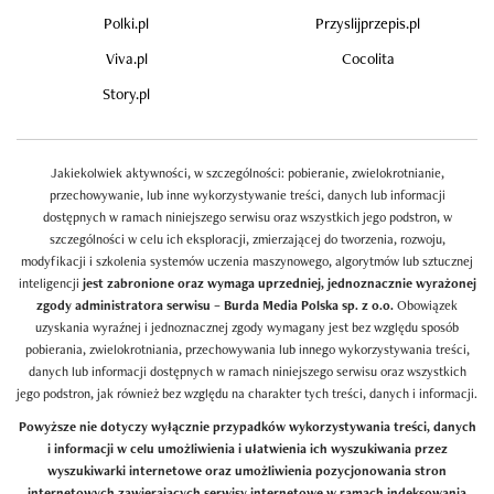
Polki.pl
Przyslijprzepis.pl
Viva.pl
Cocolita
Story.pl
Jakiekolwiek aktywności, w szczególności: pobieranie, zwielokrotnianie,
przechowywanie, lub inne wykorzystywanie treści, danych lub informacji
dostępnych w ramach niniejszego serwisu oraz wszystkich jego podstron, w
szczególności w celu ich eksploracji, zmierzającej do tworzenia, rozwoju,
modyfikacji i szkolenia systemów uczenia maszynowego, algorytmów lub sztucznej
inteligencji
jest zabronione oraz wymaga uprzedniej, jednoznacznie wyrażonej
zgody administratora serwisu – Burda Media Polska sp. z o.o.
Obowiązek
uzyskania wyraźnej i jednoznacznej zgody wymagany jest bez względu sposób
pobierania, zwielokrotniania, przechowywania lub innego wykorzystywania treści,
danych lub informacji dostępnych w ramach niniejszego serwisu oraz wszystkich
jego podstron, jak również bez względu na charakter tych treści, danych i informacji.
Powyższe nie dotyczy wyłącznie przypadków wykorzystywania treści, danych
i informacji w celu umożliwienia i ułatwienia ich wyszukiwania przez
wyszukiwarki internetowe oraz umożliwienia pozycjonowania stron
internetowych zawierających serwisy internetowe w ramach indeksowania