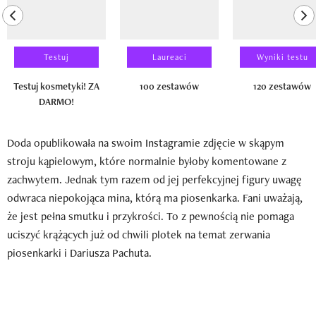
previous element
ne
Testuj
Laureaci
Wyniki testu
Testuj kosmetyki! ZA
100 zestawów
120 zestawów
DARMO!
Doda opublikowała na swoim Instagramie zdjęcie w skąpym
stroju kąpielowym, które normalnie byłoby komentowane z
zachwytem. Jednak tym razem od jej perfekcyjnej figury uwagę
odwraca niepokojąca mina, którą ma piosenkarka. Fani uważają,
że jest pełna smutku i przykrości. To z pewnością nie pomaga
uciszyć krążących już od chwili plotek na temat zerwania
piosenkarki i Dariusza Pachuta.