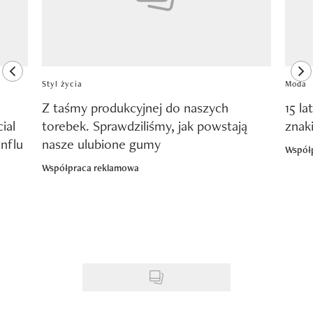
previous element
ne
Styl życia
Moda
Z taśmy produkcyjnej do naszych
15 la
ial
torebek. Sprawdziliśmy, jak powstają
znak
nflu
nasze ulubione gumy
Współ
Współpraca reklamowa