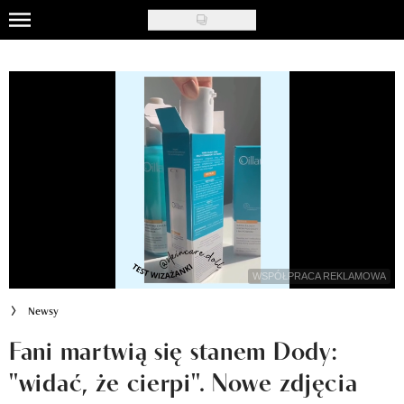
Skip
to
Uroda
main
content
Moda
Ślub i wesele
Styl życia
Nasze akcje
Inspiracje
WSPÓŁPRACA REKLAMOWA
Recenzje kosmetyków
Newsy
Klub Recenzentki
Fani martwią się stanem Dody:
"widać, że cierpi". Nowe zdjęcia
Newsy