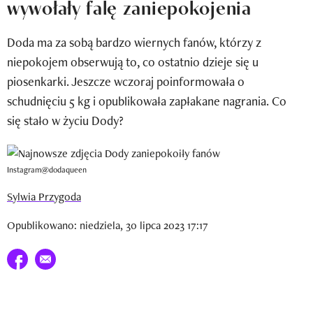
wywołały falę zaniepokojenia
Newsletter
Doda ma za sobą bardzo wiernych fanów, którzy z
Wizaz Summer Influ School
niepokojem obserwują to, co ostatnio dzieje się u
Mój profil / Zarejestruj się
piosenkarki. Jeszcze wczoraj poinformowała o
schudnięciu 5 kg i opublikowała zapłakane nagrania. Co
się stało w życiu Dody?
Instagram@dodaqueen
Sylwia Przygoda
Opublikowano: niedziela, 30 lipca 2023 17:17
Udostępnij na facebook
E-mail do przyjaciela