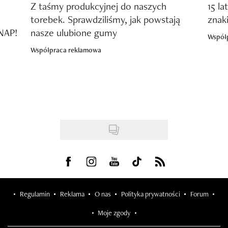
Z taśmy produkcyjnej do naszych
15 la
torebek. Sprawdziliśmy, jak powstają
znak
SNAP!
nasze ulubione gumy
Współ
Współpraca reklamowa
Visit us on Facebook
Visit us on Instagram
Visit us on Youtube
Visit us on Tiktok
Visit us on Rss
Regulamin
Reklama
O nas
Polityka prywatności
Forum
Moje zgody