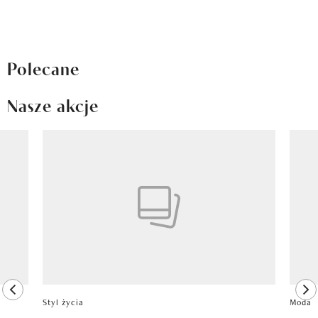
Polecane
Nasze akcje
Pokazywanie elementu 1 z 8
previous element
ne
Styl życia
Moda