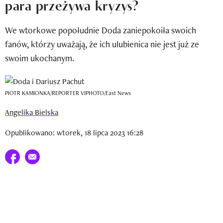
para przeżywa kryzys?
Newsletter
We wtorkowe popołudnie Doda zaniepokoiła swoich
Wizaz Summer Influ School
fanów, którzy uważają, że ich ulubienica nie jest już ze
Mój profil / Zarejestruj się
swoim ukochanym.
PIOTR KAMIONKA/REPORTER VIPHOTO/East News
Angelika Bielska
Opublikowano: wtorek, 18 lipca 2023 16:28
Udostępnij na facebook
E-mail do przyjaciela