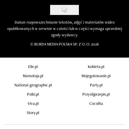
Dalsze rozpowszechnianie tekstów, zdjęć i materiałów wideo
opublikowanych w serwisie w całości lub w części wymaga uprzedniej
zgody wydawcy.
©
BURDA MEDIA POLSKA SP. Z O. O. 2026
Elle.pl
Kobieta.pl
Mamotoja.pl
Mojegotowanie.pl
National-geographic.pl
Party.pl
Polki.pl
Przyslijprzepis.pl
Viva.pl
Cocolita
Story.pl