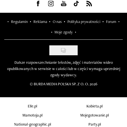
Visit us on Facebook
Visit us on Instagram
Visit us on Youtube
Visit us on Tiktok
Visit us on Rss
Regulamin
Reklama
O nas
Polityka prywatności
Forum
Moje zgody
Dalsze rozpowszechnianie tekstów, zdjęć i materiałów wideo
opublikowanych w serwisie w całości lub w części wymaga uprzedniej
zgody wydawcy.
©
BURDA MEDIA POLSKA SP. Z O. O. 2026
Elle.pl
Kobieta.pl
Mamotoja.pl
Mojegotowanie.pl
National-geographic.pl
Party.pl