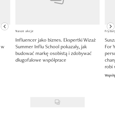
previous element
ne
Nasze akcje
Fryzur
Influencer jako biznes. Ekspertki Wizaż
Susz
y w
Summer Influ School pokazały, jak
For 
budować markę osobistą i zdobywać
pers
długofalowe współprace
chang
robi
Współ