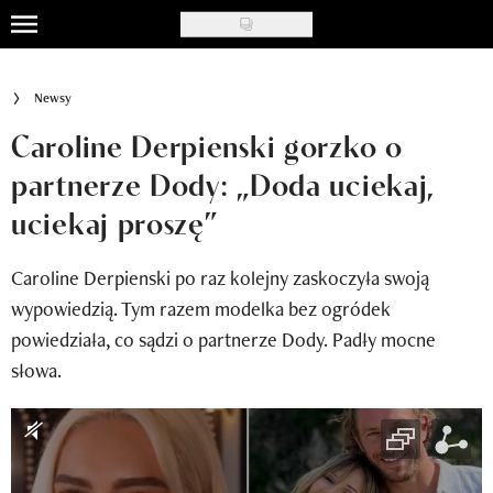
Skip
to
Uroda
main
Newsy
content
Moda
Caroline Derpienski gorzko o
Ślub i wesele
partnerze Dody: „Doda uciekaj,
uciekaj proszę”
Styl życia
Nasze akcje
Caroline Derpienski po raz kolejny zaskoczyła swoją
wypowiedzią. Tym razem modelka bez ogródek
Inspiracje
powiedziała, co sądzi o partnerze Dody. Padły mocne
Recenzje kosmetyków
słowa.
Klub Recenzentki
Newsy