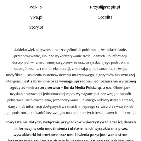
Polki.pl
Przyslijprzepis.pl
Viva.pl
Cocolita
Story.pl
Jakiekolwiek aktywności, w szczególności: pobieranie, zwielokrotnianie,
przechowywanie, lub inne wykorzystywanie treści, danych lub informacji
dostępnych w ramach niniejszego serwisu oraz wszystkich jego podstron, w
szczególności w celu ich eksploracji, zmierzającej do tworzenia, rozwoju,
modyfikacji i szkolenia systemów uczenia maszynowego, algorytmów lub sztucznej
inteligencji
jest zabronione oraz wymaga uprzedniej, jednoznacznie wyrażonej
zgody administratora serwisu – Burda Media Polska sp. z o.o.
Obowiązek
uzyskania wyraźnej i jednoznacznej zgody wymagany jest bez względu sposób
pobierania, zwielokrotniania, przechowywania lub innego wykorzystywania treści,
danych lub informacji dostępnych w ramach niniejszego serwisu oraz wszystkich
jego podstron, jak również bez względu na charakter tych treści, danych i informacji.
Powyższe nie dotyczy wyłącznie przypadków wykorzystywania treści, danych
i informacji w celu umożliwienia i ułatwienia ich wyszukiwania przez
wyszukiwarki internetowe oraz umożliwienia pozycjonowania stron
internetowych zawierających serwisy internetowe w ramach indeksowania