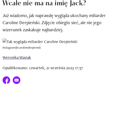
Wcale nie ma na imię Jack?
Newsletter
Już wiadomo, jak naprawdę wygląda ukochany miliarder
Wizaz Summer Influ School
Caroline Derpieński. Zdjęcie obiegło sieć, ale nie jego
Mój profil / Zarejestruj się
wizerunek zaskakuje najbardziej.
Instagram@carolinederpienski
Weronika Wasiak
Opublikowano: czwartek, 21 września 2023 17:37
Udostępnij na facebook
E-mail do przyjaciela