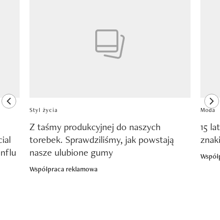
Pokazywanie elementu 1 z 8
previous element
ne
Styl życia
Moda
Z taśmy produkcyjnej do naszych
15 la
ial
torebek. Sprawdziliśmy, jak powstają
znak
nflu
nasze ulubione gumy
Współ
Współpraca reklamowa