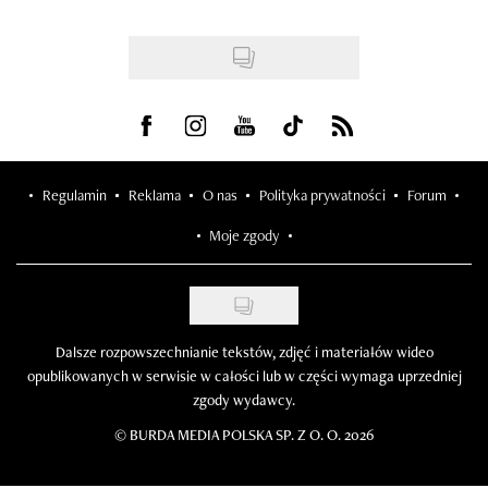
Visit us on Facebook
Visit us on Instagram
Visit us on Youtube
Visit us on Tiktok
Visit us on Rss
Regulamin
Reklama
O nas
Polityka prywatności
Forum
Moje zgody
Dalsze rozpowszechnianie tekstów, zdjęć i materiałów wideo
opublikowanych w serwisie w całości lub w części wymaga uprzedniej
zgody wydawcy.
©
BURDA MEDIA POLSKA SP. Z O. O. 2026