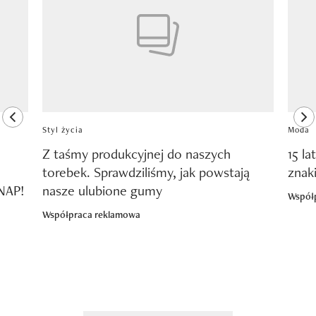
previous element
ne
Styl życia
Moda
Z taśmy produkcyjnej do naszych
15 la
torebek. Sprawdziliśmy, jak powstają
znak
SNAP!
nasze ulubione gumy
Współ
Współpraca reklamowa