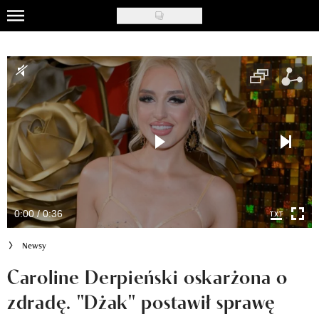
Skip
to
Uroda
main
content
Moda
Ślub i wesele
Styl życia
Nasze akcje
Inspiracje
0:00 / 0:36
Recenzje kosmetyków
Newsy
Klub Recenzentki
Caroline Derpieński oskarżona o
zdradę. "Dżak" postawił sprawę
Newsy