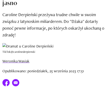
jasno
Newsletter
Caroline Derpieński przeżywa trudne chwile w swoim
Wizaz Summer Influ School
związku z latynoskim miliarderem. Do "Dżaka" dotarły
Mój profil / Zarejestruj się
ponoć pewne informacje, po których oskarżył ukochaną o
zdradę!
TikTok@carolinederpienski
Weronika Wasiak
Opublikowano: poniedziałek, 25 września 2023 17:51
Udostępnij na facebook
E-mail do przyjaciela