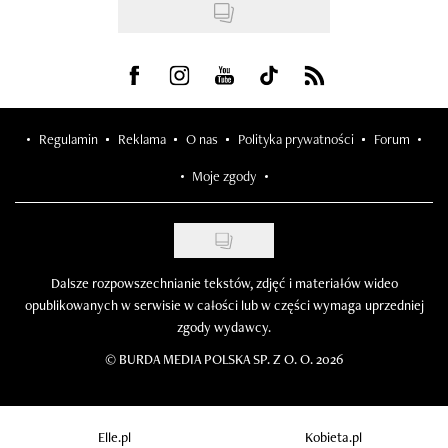
Visit us on Facebook
Visit us on Instagram
Visit us on Youtube
Visit us on Tiktok
Visit us on Rss
Regulamin
Reklama
O nas
Polityka prywatności
Forum
Moje zgody
Dalsze rozpowszechnianie tekstów, zdjęć i materiałów wideo
opublikowanych w serwisie w całości lub w części wymaga uprzedniej
zgody wydawcy.
©
BURDA MEDIA POLSKA SP. Z O. O. 2026
Elle.pl
Kobieta.pl