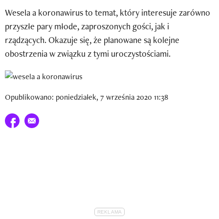
Newsletter
Wesela a koronawirus to temat, który interesuje zarówno
przyszłe pary młode, zaproszonych gości, jak i
Wizaz Summer Influ School
rządzących. Okazuje się, że planowane są kolejne
Mój profil / Zarejestruj się
obostrzenia w związku z tymi uroczystościami.
Opublikowano: poniedziałek, 7 września 2020 11:38
Udostępnij na facebook
E-mail do przyjaciela