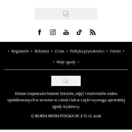
Visit us on Facebook
Visit us on Instagram
Visit us on Youtube
Visit us on Tiktok
Visit us on Rss
Regulamin
Reklama
O nas
Polityka prywatności
Forum
Moje zgody
Dalsze rozpowszechnianie tekstów, zdjęć i materiałów wideo
opublikowanych w serwisie w całości lub w części wymaga uprzedniej
zgody wydawcy.
©
BURDA MEDIA POLSKA SP. Z O. O. 2026