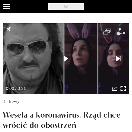
Skip
to
Uroda
main
content
Moda
Ślub i wesele
Styl życia
Nasze akcje
Inspiracje
0:00 / 3:31
Recenzje kosmetyków
Newsy
Klub Recenzentki
Wesela a koronawirus. Rząd chce
wrócić do obostrzeń
Newsy