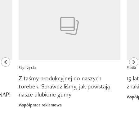
Pokazywanie elementu 1 z 8
previous element
ne
Styl życia
Moda
Z taśmy produkcyjnej do naszych
15 la
torebek. Sprawdziliśmy, jak powstają
znak
SNAP!
nasze ulubione gumy
Współ
Współpraca reklamowa