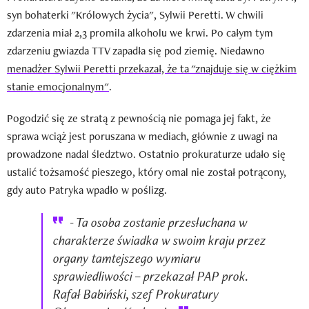
syn bohaterki "Królowych życia", Sylwii Peretti. W chwili
zdarzenia miał 2,3 promila alkoholu we krwi. Po całym tym
zdarzeniu gwiazda TTV zapadła się pod ziemię. Niedawno
menadżer Sylwii Peretti przekazał, że ta "znajduje się w ciężkim
stanie emocjonalnym"
.
Pogodzić się ze stratą z pewnością nie pomaga jej fakt, że
sprawa wciąż jest poruszana w mediach, głównie z uwagi na
prowadzone nadal śledztwo. Ostatnio prokuraturze udało się
ustalić tożsamość pieszego, który omal nie został potrącony,
gdy auto Patryka wpadło w poślizg.
- Ta osoba zostanie przesłuchana w
charakterze świadka w swoim kraju przez
organy tamtejszego wymiaru
sprawiedliwości – przekazał PAP prok.
Rafał Babiński, szef Prokuratury