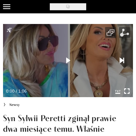
Skip
to
Uroda
main
content
Moda
Ślub i wesele
Styl życia
Nasze akcje
Inspiracje
0:00 / 1:06
Recenzje kosmetyków
Newsy
Klub Recenzentki
Syn Sylwii Peretti zginął prawie
dwa miesiące temu. Właśnie
Newsy