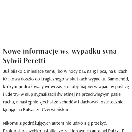
Nowe informacje ws. wypadku syna
Sylwii Peretti
Już blisko 2 miesiące temu, bo w nocy z 14 na 15 lipca, na ulicach
Krakowa doszło do tragicznego w skutkach wypadku. Samochód,
którym podróżowały wówczas 4 osoby, najpierw wpadł w poślizg
i uderzył w słup sygnalizacji świetlnej na przeciwległym pasie
ruchu, a następnie zjechał ze schodów i dachował, ostatecznie
lądując na Bulwarze Czerwieńskim.
Nikomu z podróżujących autem nie udało się przeżyć.
Prokuratura szybko ustaliła, że za kierownicą auta był Patryk P.,