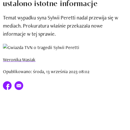
ustalono istotne informacje
Newsletter
Temat wypadku syna Sylwii Peretti nadal przewija się w
Wizaz Summer Influ School
mediach. Prokuratura właśnie przekazała nowe
Mój profil / Zarejestruj się
informacje w tej sprawie.
Weronika Wasiak
Opublikowano: środa, 13 września 2023 08:02
Udostępnij na facebook
E-mail do przyjaciela