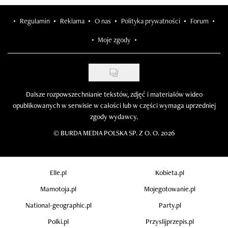
Regulamin
Reklama
O nas
Polityka prywatności
Forum
Moje zgody
Dalsze rozpowszechnianie tekstów, zdjęć i materiałów wideo
opublikowanych w serwisie w całości lub w części wymaga uprzedniej
zgody wydawcy.
©
BURDA MEDIA POLSKA SP. Z O. O. 2026
Elle.pl
Kobieta.pl
Mamotoja.pl
Mojegotowanie.pl
National-geographic.pl
Party.pl
Polki.pl
Przyslijprzepis.pl