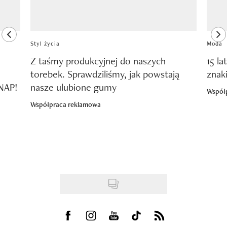
previous element
ne
Styl życia
Moda
Z taśmy produkcyjnej do naszych
15 la
torebek. Sprawdziliśmy, jak powstają
znak
SNAP!
nasze ulubione gumy
Współ
Współpraca reklamowa
Visit us on Facebook
Visit us on Instagram
Visit us on Youtube
Visit us on Tiktok
Visit us on Rss