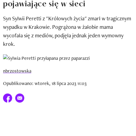
pojawiające się w sieci
Newsletter
Syn Sylwii Peretti z "Królowych życia" zmarł w tragicznym
Wizaz Summer Influ School
wypadku w Krakowie. Pogrążona w żałobie mama
Mój profil / Zarejestruj się
wycofała się z mediów, podjęła jednak jeden wymowny
krok.
nbrzostowska
Opublikowano: wtorek, 18 lipca 2023 11:03
Udostępnij na facebook
E-mail do przyjaciela