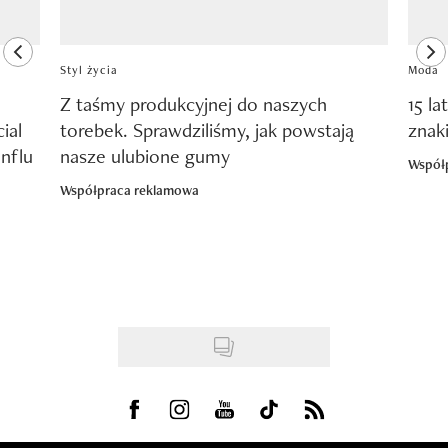
previous element
ne
Styl życia
Moda
Z taśmy produkcyjnej do naszych
15 la
ial
torebek. Sprawdziliśmy, jak powstają
znak
nflu
nasze ulubione gumy
Współ
Współpraca reklamowa
Visit us on Facebook
Visit us on Instagram
Visit us on Youtube
Visit us on Tiktok
Visit us on Rss