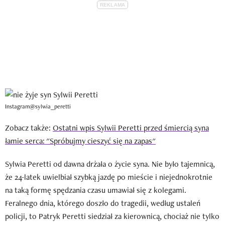
Instagram@sylwia_peretti
Zobacz także:
Ostatni wpis Sylwii Peretti przed śmiercią syna
łamie serca: "Spróbujmy cieszyć się na zapas"
Sylwia Peretti od dawna drżała o życie syna. Nie było tajemnicą,
że 24-latek uwielbiał szybką jazdę po mieście i niejednokrotnie
na taką formę spędzania czasu umawiał się z kolegami.
Feralnego dnia, którego doszło do tragedii, według ustaleń
policji, to Patryk Peretti siedział za kierownicą, chociaż nie tylko