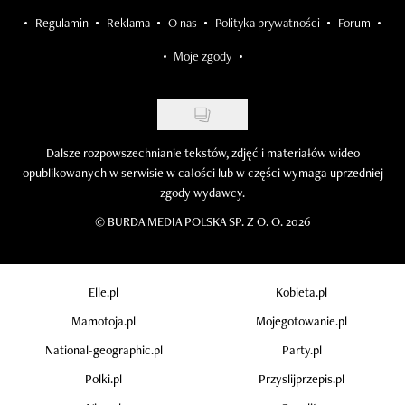
Regulamin
Reklama
O nas
Polityka prywatności
Forum
Moje zgody
Dalsze rozpowszechnianie tekstów, zdjęć i materiałów wideo
opublikowanych w serwisie w całości lub w części wymaga uprzedniej
zgody wydawcy.
©
BURDA MEDIA POLSKA SP. Z O. O. 2026
Elle.pl
Kobieta.pl
Mamotoja.pl
Mojegotowanie.pl
National-geographic.pl
Party.pl
Polki.pl
Przyslijprzepis.pl