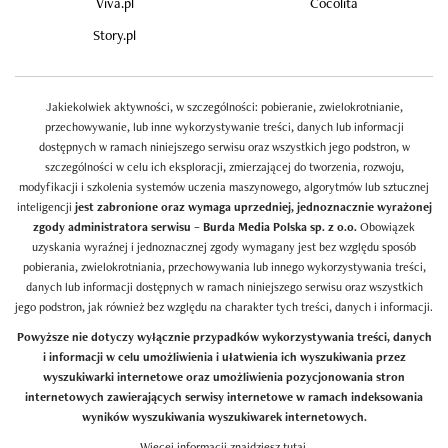
Viva.pl
Cocolita
Story.pl
Jakiekolwiek aktywności, w szczególności: pobieranie, zwielokrotnianie,
przechowywanie, lub inne wykorzystywanie treści, danych lub informacji
dostępnych w ramach niniejszego serwisu oraz wszystkich jego podstron, w
szczególności w celu ich eksploracji, zmierzającej do tworzenia, rozwoju,
modyfikacji i szkolenia systemów uczenia maszynowego, algorytmów lub sztucznej
inteligencji
jest zabronione oraz wymaga uprzedniej, jednoznacznie wyrażonej
zgody administratora serwisu – Burda Media Polska sp. z o.o.
Obowiązek
uzyskania wyraźnej i jednoznacznej zgody wymagany jest bez względu sposób
pobierania, zwielokrotniania, przechowywania lub innego wykorzystywania treści,
danych lub informacji dostępnych w ramach niniejszego serwisu oraz wszystkich
jego podstron, jak również bez względu na charakter tych treści, danych i informacji.
Powyższe nie dotyczy wyłącznie przypadków wykorzystywania treści, danych
i informacji w celu umożliwienia i ułatwienia ich wyszukiwania przez
wyszukiwarki internetowe oraz umożliwienia pozycjonowania stron
internetowych zawierających serwisy internetowe w ramach indeksowania
wyników wyszukiwania wyszukiwarek internetowych.
Więcej informacji znajdziesz
tutaj
.