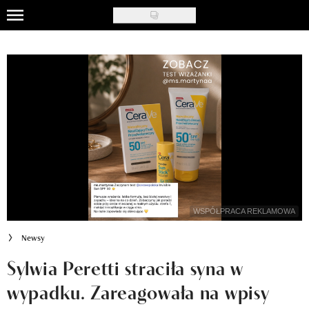
Skip
to
Uroda
main
content
Moda
Ślub i wesele
Styl życia
Nasze akcje
Inspiracje
WSPÓŁPRACA REKLAMOWA
Recenzje kosmetyków
Newsy
Klub Recenzentki
Sylwia Peretti straciła syna w
wypadku. Zareagowała na wpisy
Newsy