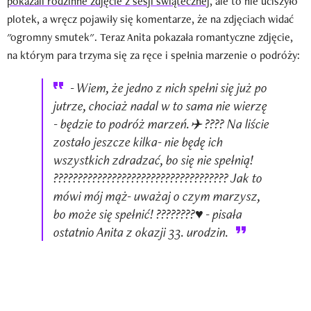
pokazali rodzinne zdjęcie z sesji świątecznej
, ale to nie uciszyło
plotek, a wręcz pojawiły się komentarze, że na zdjęciach widać
"ogromny smutek". Teraz Anita pokazała romantyczne zdjęcie,
na którym para trzyma się za ręce i spełnia marzenie o podróży:
- Wiem, że jedno z nich spełni się już po
jutrze, chociaż nadal w to sama nie wierzę
- będzie to podróż marzeń.✈️ ????️ Na liście
zostało jeszcze kilka- nie będę ich
wszystkich zdradzać, bo się nie spełnią!
????????????????‍????‍????‍???????????? Jak to
mówi mój mąż- uważaj o czym marzysz,
bo może się spełnić! ????????♥️ - pisała
ostatnio Anita z okazji 33. urodzin.