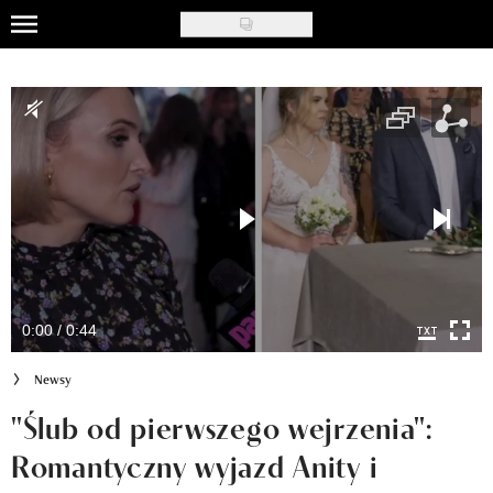
Skip
to
Uroda
main
content
Moda
Ślub i wesele
Styl życia
Nasze akcje
Inspiracje
0:00 / 0:44
Recenzje kosmetyków
Newsy
Klub Recenzentki
"Ślub od pierwszego wejrzenia":
Romantyczny wyjazd Anity i
Newsy