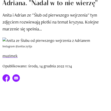
Adriana. "Nadal w to nie wierzę"
Newsletter
Anita i Adrian ze "Ślub od pierwszego wejrzenia" tym
Wizaz Summer Influ School
zdjęciem rozwiewają plotki na temat kryzysu. Kolejne
Mój profil / Zarejestruj się
marzenie się spełnia...
Instagram @anitaczylija
muzimek
Opublikowano: środa, 14 grudnia 2022 11:14
Udostępnij na facebook
E-mail do przyjaciela