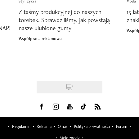
Styl życia
Moda
Z taśmy produkcyjnej do naszych
15 la
torebek. Sprawdziliśmy, jak powstają
znak
SNAP!
nasze ulubione gumy
Współ
Współpraca reklamowa
Visit us on Facebook
Visit us on Instagram
Visit us on Youtube
Visit us on Tiktok
Visit us on Rss
Regulamin
Reklama
O nas
Polityka prywatności
Forum
Moje zgody