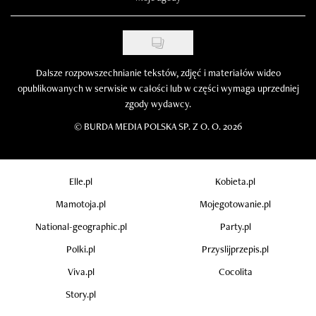
Dalsze rozpowszechnianie tekstów, zdjęć i materiałów wideo
opublikowanych w serwisie w całości lub w części wymaga uprzedniej
zgody wydawcy.
©
BURDA MEDIA POLSKA SP. Z O. O. 2026
Elle.pl
Kobieta.pl
Mamotoja.pl
Mojegotowanie.pl
National-geographic.pl
Party.pl
Polki.pl
Przyslijprzepis.pl
Viva.pl
Cocolita
Story.pl