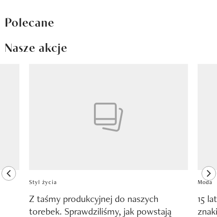
Polecane
Nasze akcje
Pokazywanie elementu 1 z 8
previous element
ne
Styl życia
Moda
Z taśmy produkcyjnej do naszych
15 la
torebek. Sprawdziliśmy, jak powstają
znak