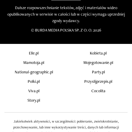
Dalsze rozpowszechnianie tekstów, zdjęć i materiałów wideo
opublikowanych w serwisie w całości lub w części wymaga uprzedniej
zgody wydawcy.
©
BURDA MEDIA POLSKA SP. Z O. O. 2026
Elle.pl
Kobieta.pl
Mamotoja.pl
Mojegotowanie.pl
National-geographic.pl
Party.pl
Polki.pl
Przyslijprzepis.pl
Viva.pl
Cocolita
Story.pl
Jakiekolwiek aktywności, w szczególności: pobieranie, zwielokrotnianie,
przechowywanie, lub inne wykorzystywanie treści, danych lub informacji