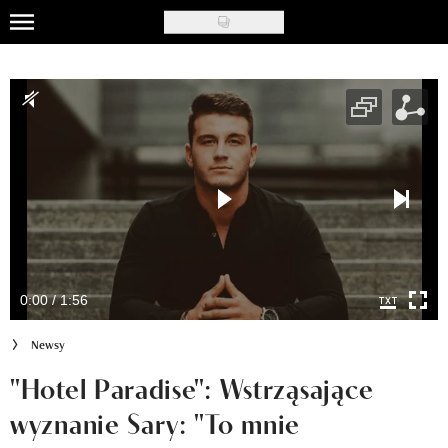
Skip
to
Uroda
main
content
Moda
Ślub i wesele
Styl życia
Nasze akcje
Inspiracje
0:00 / 1:56
Recenzje kosmetyków
Newsy
Klub Recenzentki
"Hotel Paradise": Wstrząsające
wyznanie Sary: "To mnie
Newsy