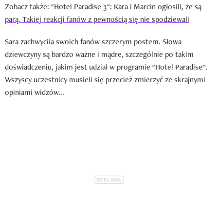
Zobacz także:
"Hotel Paradise 3": Kara i Marcin ogłosili, że są
parą. Takiej reakcji fanów z pewnością się nie spodziewali
Sara zachwyciła swoich fanów szczerym postem. Słowa
dziewczyny są bardzo ważne i mądre, szczególnie po takim
doświadczeniu, jakim jest udział w programie "Hotel Paradise".
Wszyscy uczestnicy musieli się przecież zmierzyć ze skrajnymi
opiniami widzów...