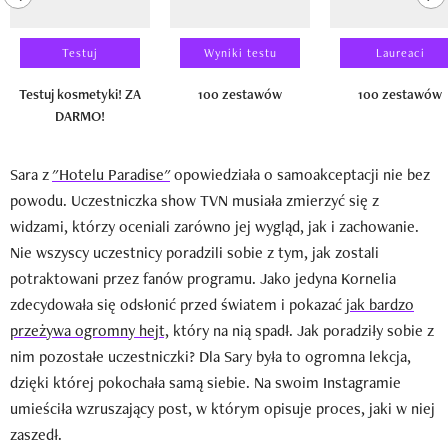
Testuj
Wyniki testu
Laureaci
Testuj kosmetyki! ZA
100 zestawów
100 zestawów
DARMO!
Sara z
"Hotelu Paradise"
opowiedziała o samoakceptacji nie bez
powodu. Uczestniczka show TVN musiała zmierzyć się z
widzami, którzy oceniali zarówno jej wygląd, jak i zachowanie.
Nie wszyscy uczestnicy poradzili sobie z tym, jak zostali
potraktowani przez fanów programu. Jako jedyna Kornelia
zdecydowała się odsłonić przed światem i pokazać j
ak bardzo
przeżywa ogromny hejt,
który na nią spadł. Jak poradziły sobie z
nim pozostałe uczestniczki? Dla Sary była to ogromna lekcja,
dzięki której pokochała samą siebie. Na swoim Instagramie
umieściła wzruszający post, w którym opisuje proces, jaki w niej
zaszedł.