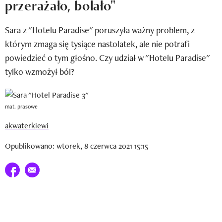
przerażało, bolało"
Newsletter
Sara z "Hotelu Paradise" poruszyła ważny problem, z
Wizaz Summer Influ School
którym zmaga się tysiące nastolatek, ale nie potrafi
Mój profil / Zarejestruj się
powiedzieć o tym głośno. Czy udział w "Hotelu Paradise"
tylko wzmożył ból?
mat. prasowe
akwaterkiewi
Opublikowano: wtorek, 8 czerwca 2021 15:15
Udostępnij na facebook
E-mail do przyjaciela