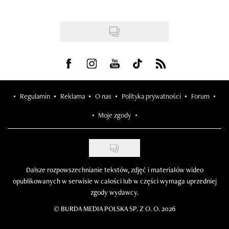
Visit us on Facebook
Visit us on Instagram
Visit us on Youtube
Visit us on Tiktok
Visit us on Rss
Regulamin
Reklama
O nas
Polityka prywatności
Forum
Moje zgody
Dalsze rozpowszechnianie tekstów, zdjęć i materiałów wideo
opublikowanych w serwisie w całości lub w części wymaga uprzedniej
zgody wydawcy.
©
BURDA MEDIA POLSKA SP. Z O. O. 2026