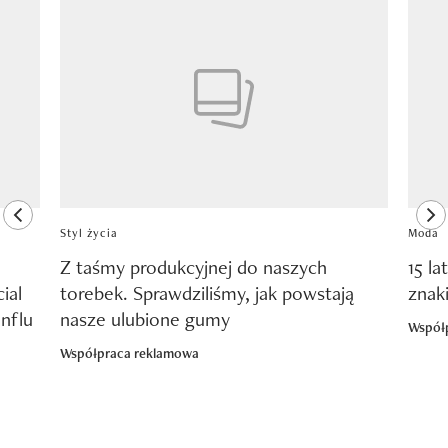
Pokazywanie elementu 1 z 8
previous element
ne
Styl życia
Moda
Z taśmy produkcyjnej do naszych
15 la
ial
torebek. Sprawdziliśmy, jak powstają
znak
nflu
nasze ulubione gumy
Współ
Współpraca reklamowa