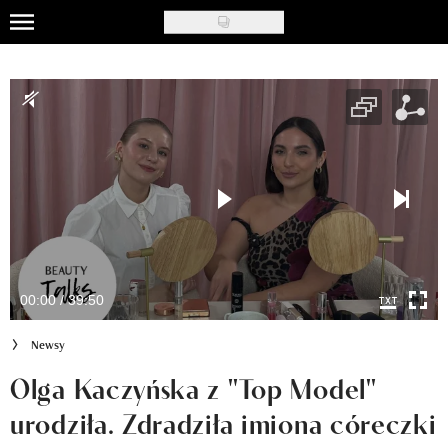
Skip
to
Uroda
main
content
Moda
Ślub i wesele
Styl życia
Nasze akcje
Inspiracje
00:00 / 39:50
Recenzje kosmetyków
Newsy
Klub Recenzentki
Olga Kaczyńska z "Top Model"
urodziła. Zdradziła imiona córeczki
Newsy