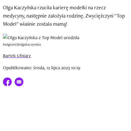
Newsletter
Olga Kaczyńska rzuciła karierę modelki na rzecz
medycyny, następnie założyła rodzinę. Zwyciężczyni "Top
Wizaz Summer Influ School
Model" właśnie została mamą!
Mój profil / Zarejestruj się
Instgram/@olgakaczynska
Bartek Ufniarz
Opublikowano: środa, 12 lipca 2023 10:19
Udostępnij na facebook
E-mail do przyjaciela