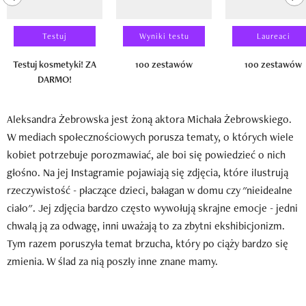
Testuj
Wyniki testu
Laureaci
Testuj kosmetyki! ZA
100 zestawów
100 zestawów
DARMO!
Aleksandra Żebrowska jest żoną aktora Michała Żebrowskiego.
W mediach społecznościowych porusza tematy, o których wiele
kobiet potrzebuje porozmawiać, ale boi się powiedzieć o nich
głośno. Na jej Instagramie pojawiają się zdjęcia, które ilustrują
rzeczywistość - płaczące dzieci, bałagan w domu czy "nieidealne
ciało". Jej zdjęcia bardzo często wywołują skrajne emocje - jedni
chwalą ją za odwagę, inni uważają to za zbytni ekshibicjonizm.
Tym razem poruszyła temat brzucha, który po ciąży bardzo się
zmienia. W ślad za nią poszły inne znane mamy.