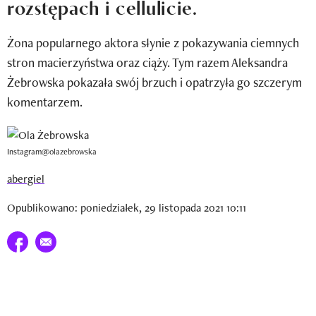
rozstępach i cellulicie.
Newsletter
Żona popularnego aktora słynie z pokazywania ciemnych
Wizaz Summer Influ School
stron macierzyństwa oraz ciąży. Tym razem Aleksandra
Mój profil / Zarejestruj się
Żebrowska pokazała swój brzuch i opatrzyła go szczerym
komentarzem.
Instagram@olazebrowska
abergiel
Opublikowano: poniedziałek, 29 listopada 2021 10:11
Udostępnij na facebook
E-mail do przyjaciela