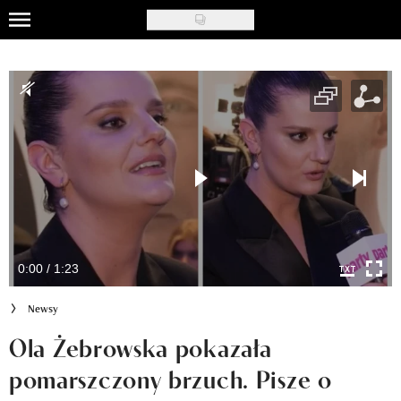
Skip
to
Uroda
main
content
Moda
Ślub i wesele
Styl życia
Nasze akcje
Inspiracje
0:00 / 1:23
Recenzje kosmetyków
Newsy
Klub Recenzentki
Ola Żebrowska pokazała
pomarszczony brzuch. Pisze o
Newsy