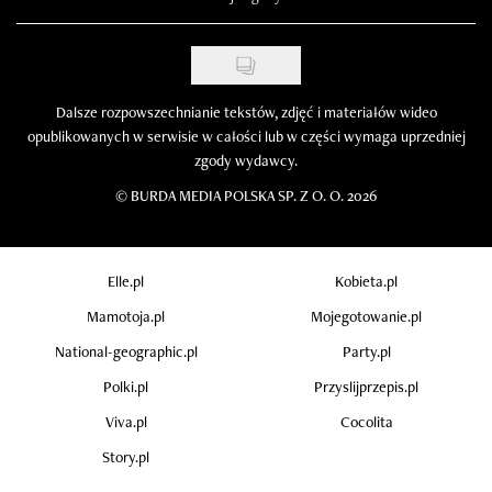
Dalsze rozpowszechnianie tekstów, zdjęć i materiałów wideo
opublikowanych w serwisie w całości lub w części wymaga uprzedniej
zgody wydawcy.
©
BURDA MEDIA POLSKA SP. Z O. O. 2026
Elle.pl
Kobieta.pl
Mamotoja.pl
Mojegotowanie.pl
National-geographic.pl
Party.pl
Polki.pl
Przyslijprzepis.pl
Viva.pl
Cocolita
Story.pl