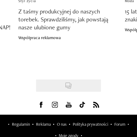
Styl życia
Moda
Z taśmy produkcyjnej do naszych
15 la
torebek. Sprawdziliśmy, jak powstają
znak
SNAP!
nasze ulubione gumy
Współ
Współpraca reklamowa
Visit us on Facebook
Visit us on Instagram
Visit us on Youtube
Visit us on Tiktok
Visit us on Rss
Regulamin
Reklama
O nas
Polityka prywatności
Forum
Moje zgody