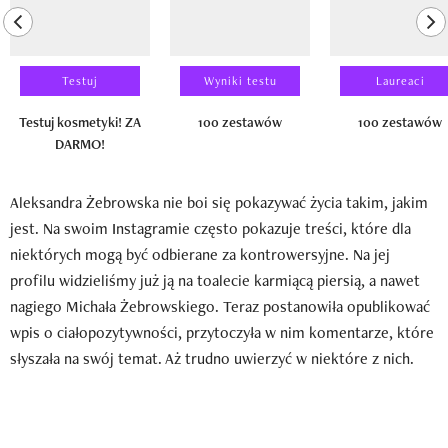
previous element
ne
Testuj
Wyniki testu
Laureaci
Testuj kosmetyki! ZA
100 zestawów
100 zestawów
DARMO!
Aleksandra Żebrowska nie boi się pokazywać życia takim, jakim
jest. Na swoim Instagramie często pokazuje treści, które dla
niektórych mogą być odbierane za kontrowersyjne. Na jej
profilu widzieliśmy już ją na toalecie karmiącą piersią, a nawet
nagiego Michała Żebrowskiego. Teraz postanowiła opublikować
wpis o ciałopozytywności, przytoczyła w nim komentarze, które
słyszała na swój temat. Aż trudno uwierzyć w niektóre z nich.