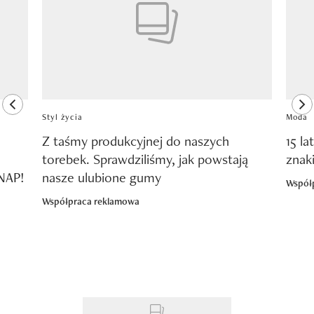
previous element
ne
Styl życia
Moda
Z taśmy produkcyjnej do naszych
15 la
torebek. Sprawdziliśmy, jak powstają
znak
SNAP!
nasze ulubione gumy
Współ
Współpraca reklamowa