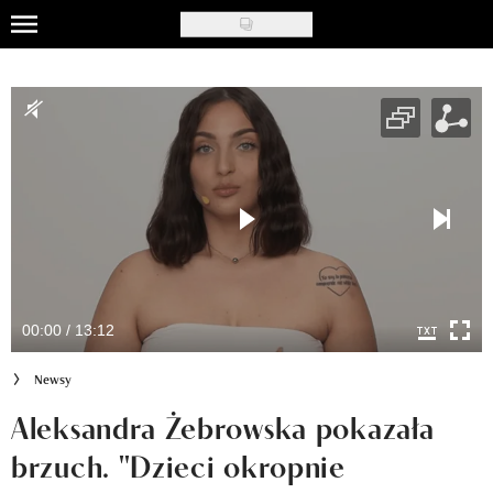
Skip
to
Uroda
main
content
Moda
Ślub i wesele
Styl życia
Nasze akcje
Inspiracje
00:00 / 13:12
Recenzje kosmetyków
Newsy
Klub Recenzentki
Aleksandra Żebrowska pokazała
brzuch. "Dzieci okropnie
Newsy