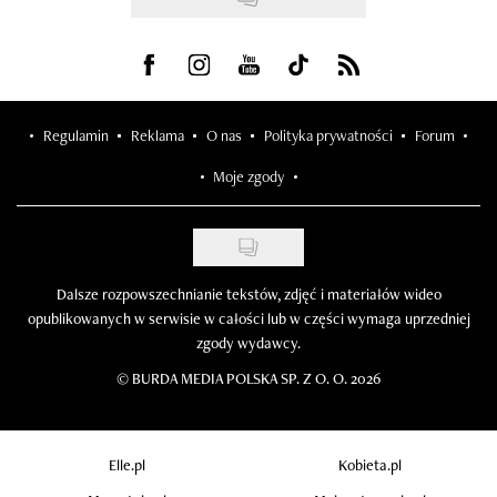
Visit us on Facebook
Visit us on Instagram
Visit us on Youtube
Visit us on Tiktok
Visit us on Rss
Regulamin
Reklama
O nas
Polityka prywatności
Forum
Moje zgody
Dalsze rozpowszechnianie tekstów, zdjęć i materiałów wideo
opublikowanych w serwisie w całości lub w części wymaga uprzedniej
zgody wydawcy.
©
BURDA MEDIA POLSKA SP. Z O. O. 2026
Elle.pl
Kobieta.pl