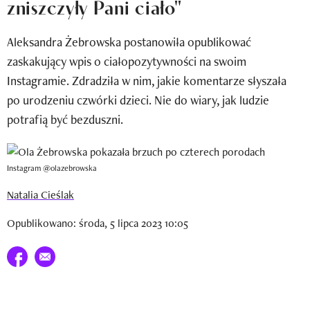
zniszczyły Pani ciało"
Newsletter
Aleksandra Żebrowska postanowiła opublikować
Wizaz Summer Influ School
zaskakujący wpis o ciałopozytywności na swoim
Mój profil / Zarejestruj się
Instagramie. Zdradziła w nim, jakie komentarze słyszała
po urodzeniu czwórki dzieci. Nie do wiary, jak ludzie
potrafią być bezduszni.
Instagram @olazebrowska
Natalia Cieślak
Opublikowano: środa, 5 lipca 2023 10:05
Udostępnij na facebook
E-mail do przyjaciela