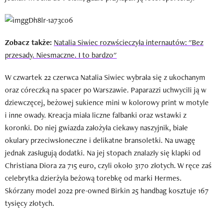
Zobacz także:
Natalia Siwiec rozwścieczyła internautów: "Bez
przesady. Niesmaczne. I to bardzo"
W czwartek 22 czerwca Natalia Siwiec wybrała się z ukochanym
oraz córeczką na spacer po Warszawie. Paparazzi uchwycili ją w
dziewczęcej, beżowej sukience mini w kolorowy print w motyle
i inne owady. Kreacja miała liczne falbanki oraz wstawki z
koronki. Do niej gwiazda założyła ciekawy naszyjnik, białe
okulary przeciwsłoneczne i delikatne bransoletki. Na uwagę
jednak zasługują dodatki. Na jej stopach znalazły się klapki od
Christiana Diora za 715 euro, czyli około 3170 złotych. W ręce zaś
celebrytka dzierżyła beżową torebkę od marki Hermes.
Skórzany model 2022 pre-owned Birkin 25 handbag kosztuje 167
tysięcy złotych.