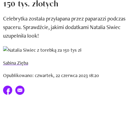
150 tys. złotych
Newsletter
Celebrytka została przyłapana przez paparazzi podczas
Wizaz Summer Influ School
spaceru. Sprawdźcie, jakimi dodatkami Natalia Siwiec
Mój profil / Zarejestruj się
uzupełniła look!
Sabina Zięba
Opublikowano: czwartek, 22 czerwca 2023 18:20
Udostępnij na facebook
E-mail do przyjaciela