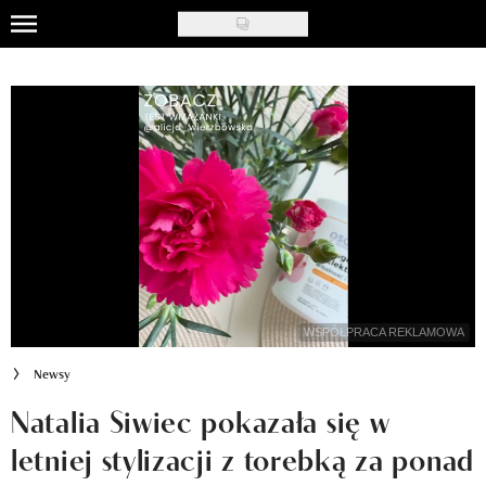
Skip
to
Uroda
main
content
Moda
Ślub i wesele
Styl życia
Nasze akcje
Inspiracje
WSPÓŁPRACA REKLAMOWA
Recenzje kosmetyków
Newsy
Klub Recenzentki
Natalia Siwiec pokazała się w
letniej stylizacji z torebką za ponad
Newsy