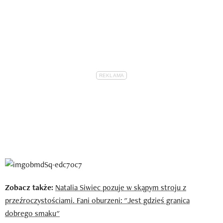
Zobacz także:
Natalia Siwiec pozuje w skąpym stroju z
przeźroczystościami. Fani oburzeni: "Jest gdzieś granica
dobrego smaku"