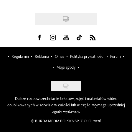
Visit us on Facebook
Visit us on Instagram
Visit us on Youtube
Visit us on Tiktok
Visit us on Rss
Regulamin
Reklama
O nas
Polityka prywatności
Forum
Moje zgody
Dalsze rozpowszechnianie tekstów, zdjęć i materiałów wideo
opublikowanych w serwisie w całości lub w części wymaga uprzedniej
zgody wydawcy.
©
BURDA MEDIA POLSKA SP. Z O. O. 2026