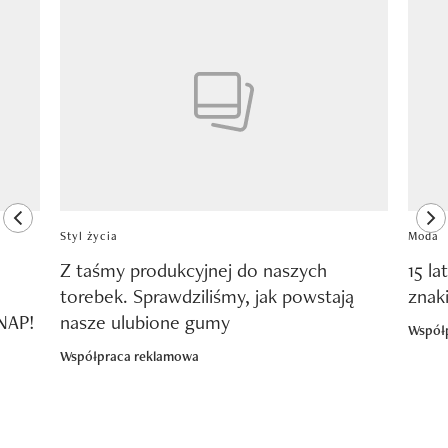
Pokazywanie elementu 1 z 8
previous element
ne
Styl życia
Moda
Z taśmy produkcyjnej do naszych
15 la
torebek. Sprawdziliśmy, jak powstają
znak
SNAP!
nasze ulubione gumy
Współ
Współpraca reklamowa