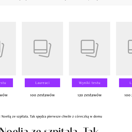
14
estu
Laureaci
Wyniki testu
L
awów
100 zestawów
120 zestawów
100
 Noelią ze szpitala. Tak spędza pierwsze chwile z córeczką w domu
Noelią ze szpitala. Tak