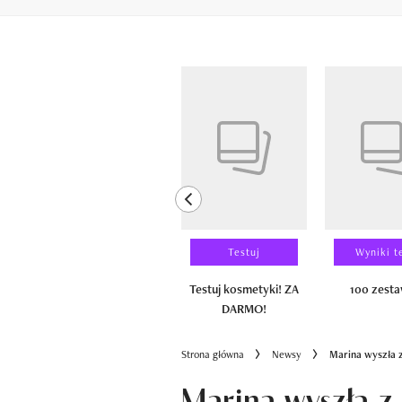
Pokazywanie elementów od 1 do 6 z 
previous element
Laureaci
Testuj
Wyniki t
100 zestawów
Testuj kosmetyki! ZA
100 zest
DARMO!
Strona główna
Newsy
Marina wyszła z
Marina wyszła z 