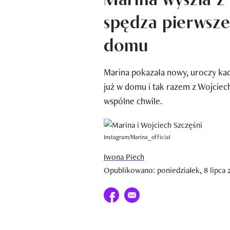
spędza pierwsze
domu
Marina pokazała nowy, uroczy kad
już w domu i tak razem z Wojcie
wspólne chwile.
Instagram/Marina_official
Iwona Piech
Opublikowano: poniedziałek, 8 lipca 
Udostępnij na facebook
E-mail do przyjaciela