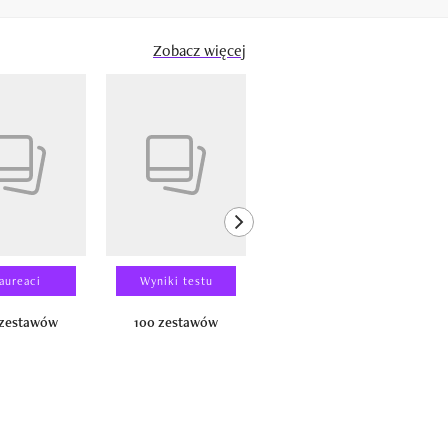
Zobacz więcej
next element
aureaci
Wyniki testu
Wyniki testu
 zestawów
100 zestawów
100 produktów