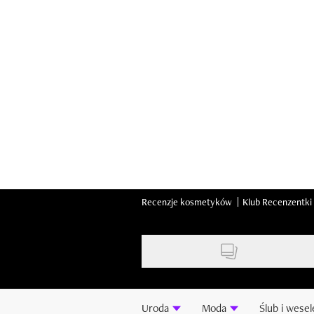
Skip
to
main
content
Recenzje kosmetyków
Klub Recenzentki
Uroda
Moda
Ślub i wesel