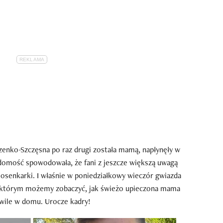
zenko-Szczęsna po raz drugi została mamą, napłynęły w
domość spowodowała, że fani z jeszcze większą uwagą
piosenkarki. I właśnie w poniedziałkowy wieczór gwiazda
a którym możemy zobaczyć, jak świeżo upieczona mama
hwile w domu. Urocze kadry!