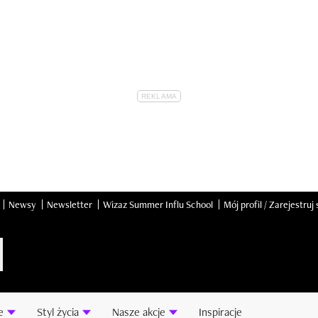
Newsy
Newsletter
Wizaz Summer Influ School
Mój profil / Zarejestruj 
e
Styl życia
Nasze akcje
Inspiracje