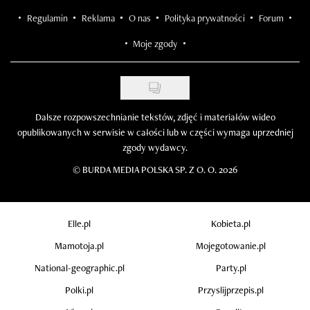
Regulamin
Reklama
O nas
Polityka prywatności
Forum
Moje zgody
Dalsze rozpowszechnianie tekstów, zdjęć i materiałów wideo
opublikowanych w serwisie w całości lub w części wymaga uprzedniej
zgody wydawcy.
©
BURDA MEDIA POLSKA SP. Z O. O. 2026
Elle.pl
Kobieta.pl
Mamotoja.pl
Mojegotowanie.pl
National-geographic.pl
Party.pl
Polki.pl
Przyslijprzepis.pl