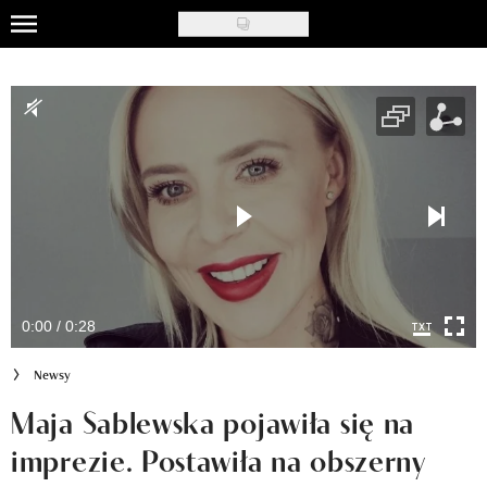
Skip
to
Uroda
main
content
Moda
Ślub i wesele
Styl życia
Nasze akcje
Inspiracje
0:00 / 0:28
Recenzje kosmetyków
Newsy
Klub Recenzentki
Maja Sablewska pojawiła się na
imprezie. Postawiła na obszerny
Newsy