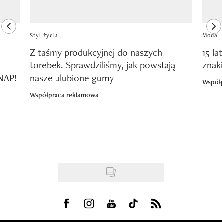
previous element
ne
Styl życia
Moda
Z taśmy produkcyjnej do naszych
15 la
torebek. Sprawdziliśmy, jak powstają
znak
SNAP!
nasze ulubione gumy
Współ
Współpraca reklamowa
Visit us on Facebook
Visit us on Instagram
Visit us on Youtube
Visit us on Tiktok
Visit us on Rss