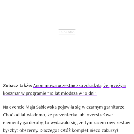
Zobacz także:
Anonimowa uczestniczka zdradziła, że przeżyła
koszmar w programie "10 lat młodsza w 10 dni"
Na evencie Maja Sablewska pojawiła się w czarnym garniturze.
Choć od lat wiadomo, że prezenterka lubi oversize'owe
elementy garderoby, to wydawało się, że tym razem owy zestaw
był zbyt obszerny. Dlaczego? Otóż komplet nieco zaburzył