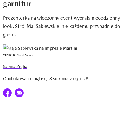
garnitur
Newsletter
Prezenterka na wieczorny event wybrała niecodzienny
Wizaz Summer Influ School
look. Strój Mai Sablewskiej nie każdemu przypadnie do
Mój profil / Zarejestruj się
gustu.
VIPHOTO/East News
Sabina Zięba
Opublikowano: piątek, 18 sierpnia 2023 11:58
Udostępnij na facebook
E-mail do przyjaciela