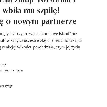
wbiła mu szpilę!
dę o nowym partnerze
inęły już trzy miesiące, fani "Love Island" nie
autów zapytał uczestniczkę o jej ex chłopaka, ta
 reakcję! W końcu powiedziała, czy w jej życiu
l_insta, Instagram
21 17:37