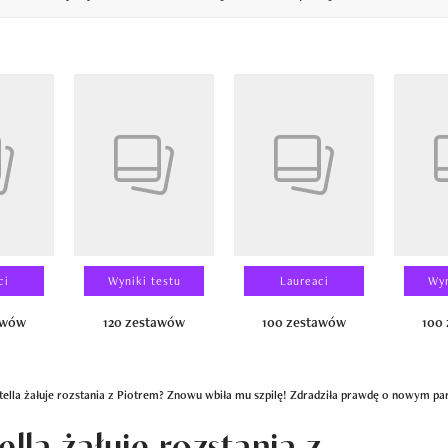
14
ci
Wyniki testu
Laureaci
Wyn
awów
120 zestawów
100 zestawów
100
Stella żałuje rozstania z Piotrem? Znowu wbiła mu szpilę! Zdradziła prawdę o nowym pa
ella żałuje rozstania z