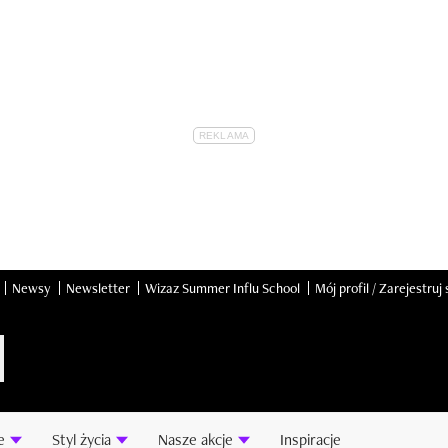
Newsy
Newsletter
Wizaz Summer Influ School
Mój profil / Zarejestruj 
e
Styl życia
Nasze akcje
Inspiracje