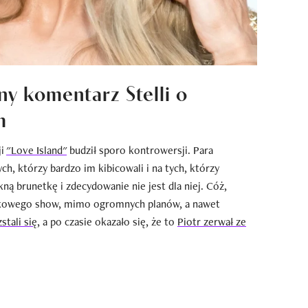
ny komentarz Stelli o
m
ji
"Love Island"
budził sporo kontrowersji. Para
h, którzy bardzo im kibicowali i na tych, którzy
kną brunetkę i zdecydowanie nie jest dla niej. Cóż,
ndkowego show, mimo ogromnych planów, a nawet
zstali się
, a po czasie okazało się, że to
Piotr zerwał ze