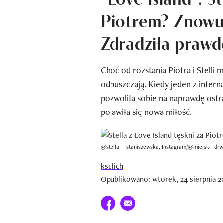
Piotrem? Znowu 
Zdradziła praw
Choć od rozstania Piotra i Stelli m
odpuszczają. Kiedy jeden z intern
pozwoliła sobie na naprawdę ostrą
pojawiła się nowa miłość.
@stella__staniszewska, Instagram/@miejski_drwa
ksulich
Opublikowano: wtorek, 24 sierpnia 20
Udostępnij na facebook
E-mail do przyjaciela