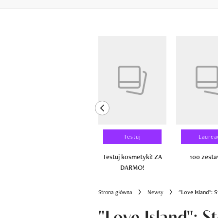
Pokazywanie elementów od 1 do 6 z 
previous element
Wyniki testu
Testuj
Laurea
100 zestawów
Testuj kosmetyki! ZA
100 zest
DARMO!
Strona główna
Newsy
"Love Island": 
"Love Island": St