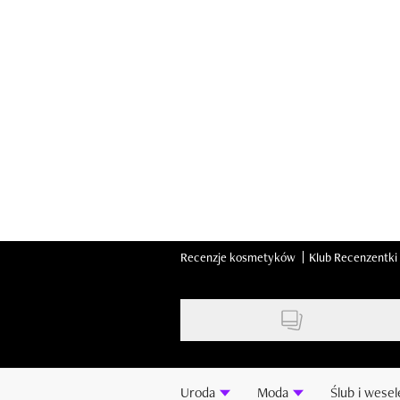
Skip
to
main
content
Recenzje kosmetyków
Klub Recenzentki
Uroda
Moda
Ślub i wesel