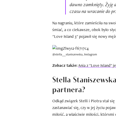
dawno zamknięty. Żyję d
czasu na wracanie do prz
Na nagraniu, które zamieściła na swo
śmiać, a co ciekawsze, obok było sły
"Love Island 3" pojawił się nowy męż
@stella__staniszewska, Instagram
Zobacz także:
Ania z "Love Island" 
Stella Staniszewsk
partnera?
Odkąd związek Stelli i Piotra stał się
zastanawiać się, czy w jej życiu poja
miłość, a właściwie miłości, którymi o