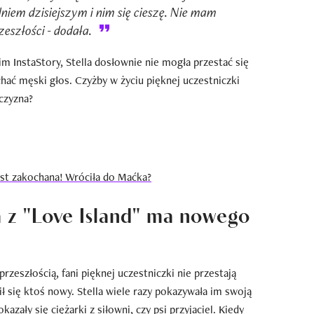
niem dzisiejszym i nim się cieszę. Nie mam
eszłości - dodała.
im InstaStory, Stella dosłownie nie mogła przestać się
chać męski głos. Czyżby w życiu pięknej uczestniczki
czyzna?
jest zakochana! Wróciła do Maćka?
a z "Love Island" ma nowego
 przeszłością, fani pięknej uczestniczki nie przestają
wił się ktoś nowy. Stella wiele razy pokazywała im swoją
kazały się ciężarki z siłowni, czy psi przyjaciel. Kiedy