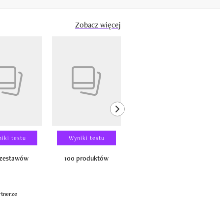
Zobacz więcej
next element
iki testu
Wyniki testu
Wyniki testu
 zestawów
100 produktów
150 zestawów
rtnerze