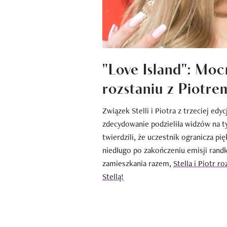
"Love Island": Moc
rozstaniu z Piotre
Związek Stelli i Piotra z trzeciej edyc
zdecydowanie podzieliła widzów na tyc
twierdzili, że uczestnik ogranicza pię
niedługo po zakończeniu emisji ra
zamieszkania razem,
Stella i Piotr ro
Stellą!