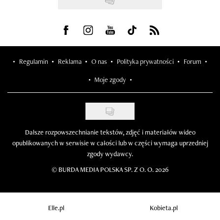
Visit us on Facebook
Visit us on Instagram
Visit us on Youtube
Visit us on Tiktok
Visit us on Rss
Regulamin
Reklama
O nas
Polityka prywatności
Forum
Moje zgody
Dalsze rozpowszechnianie tekstów, zdjęć i materiałów wideo
opublikowanych w serwisie w całości lub w części wymaga uprzedniej
zgody wydawcy.
©
BURDA MEDIA POLSKA SP. Z O. O. 2026
Elle.pl
Kobieta.pl