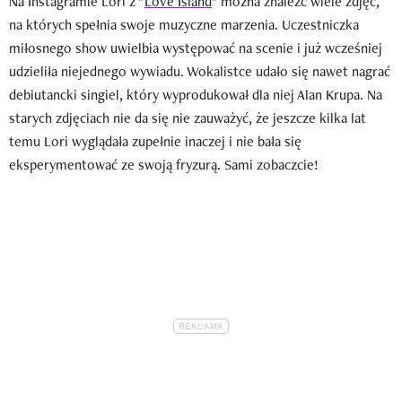
Na Instagramie Lori z "
Love Island
" można znaleźć wiele zdjęć,
na których spełnia swoje muzyczne marzenia. Uczestniczka
miłosnego show uwielbia występować na scenie i już wcześniej
udzieliła niejednego wywiadu. Wokalistce udało się nawet nagrać
debiutancki singiel, który wyprodukował dla niej Alan Krupa. Na
starych zdjęciach nie da się nie zauważyć, że jeszcze kilka lat
temu Lori wyglądała zupełnie inaczej i nie bała się
eksperymentować ze swoją fryzurą. Sami zobaczcie!