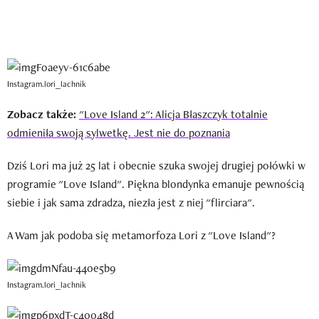
Instagram.lori_lachnik
Zobacz także:
"Love Island 2": Alicja Błaszczyk totalnie
odmieniła swoją sylwetkę. Jest nie do poznania
Dziś Lori ma już 25 lat i obecnie szuka swojej drugiej połówki w
programie "Love Island". Piękna blondynka emanuje pewnością
siebie i jak sama zdradza, niezła jest z niej "flirciara".
A Wam jak podoba się metamorfoza Lori z "Love Island"?
Instagram.lori_lachnik