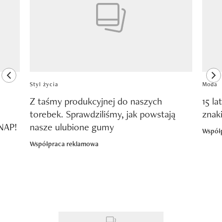
previous element
ne
Styl życia
Moda
Z taśmy produkcyjnej do naszych
15 la
torebek. Sprawdziliśmy, jak powstają
znak
SNAP!
nasze ulubione gumy
Współ
Współpraca reklamowa