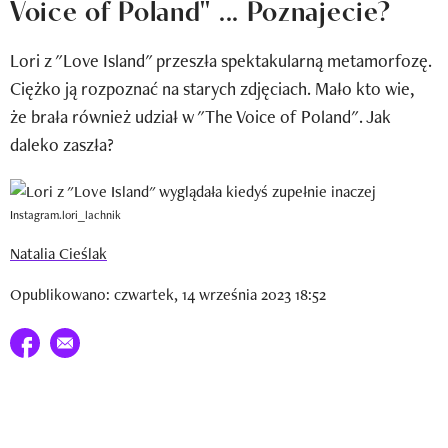
Voice of Poland" ... Poznajecie?
Newsletter
Lori z "Love Island" przeszła spektakularną metamorfozę.
Wizaz Summer Influ School
Ciężko ją rozpoznać na starych zdjęciach. Mało kto wie,
Mój profil / Zarejestruj się
że brała również udział w "The Voice of Poland". Jak
daleko zaszła?
Instagram.lori_lachnik
Natalia Cieślak
Opublikowano: czwartek, 14 września 2023 18:52
Udostępnij na facebook
E-mail do przyjaciela