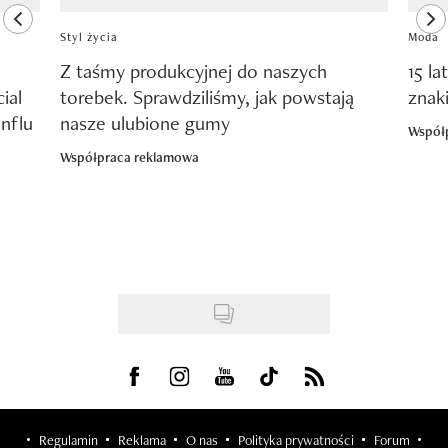
previous element
ne
Styl życia
Moda
Z taśmy produkcyjnej do naszych
15 la
ial
torebek. Sprawdziliśmy, jak powstają
znak
nflu
nasze ulubione gumy
Współ
Współpraca reklamowa
Visit us on Facebook
Visit us on Instagram
Visit us on Youtube
Visit us on Tiktok
Visit us on Rss
Regulamin
Reklama
O nas
Polityka prywatności
Forum