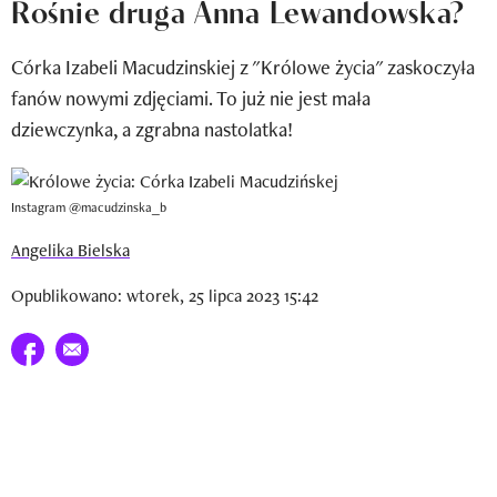
Rośnie druga Anna Lewandowska?
Newsletter
Córka Izabeli Macudzinskiej z "Królowe życia" zaskoczyła
Wizaz Summer Influ School
fanów nowymi zdjęciami. To już nie jest mała
Mój profil / Zarejestruj się
dziewczynka, a zgrabna nastolatka!
Instagram @macudzinska_b
Angelika Bielska
Opublikowano: wtorek, 25 lipca 2023 15:42
Udostępnij na facebook
E-mail do przyjaciela