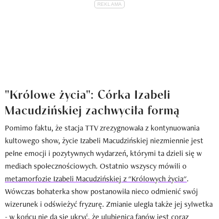
"Królowe życia": Córka Izabeli
Macudzińskiej zachwyciła formą
Pomimo faktu, że stacja TTV zrezygnowała z kontynuowania
kultowego show, życie Izabeli Macudzińskiej niezmiennie jest
pełne emocji i pozytywnych wydarzeń, którymi ta dzieli się w
mediach społecznościowych. Ostatnio wszyscy mówili o
metamorfozie Izabeli Macudzińskiej z "Królowych życia"
.
Wówczas bohaterka show postanowiła nieco odmienić swój
wizerunek i odświeżyć fryzurę. Zmianie uległa także jej sylwetka
- w końcu nie da się ukryć, że ulubienica fanów jest coraz