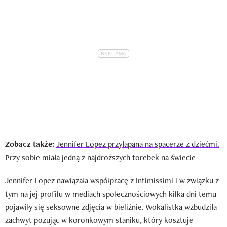
Zobacz także:
Jennifer Lopez przyłapana na spacerze z dziećmi.
Przy sobie miała jedną z najdroższych torebek na świecie
Jennifer Lopez nawiązała współpracę z Intimissimi i w związku z
tym na jej profilu w mediach społecznościowych kilka dni temu
pojawiły się seksowne zdjęcia w bieliźnie. Wokalistka wzbudziła
zachwyt pozując w koronkowym staniku, który kosztuje