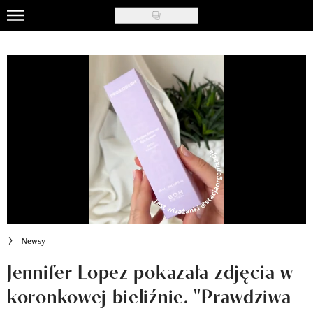
Skip
to
Uroda
main
content
Moda
Ślub i wesele
Styl życia
Nasze akcje
Inspiracje
Recenzje kosmetyków
Newsy
Klub Recenzentki
Jennifer Lopez pokazała zdjęcia w
koronkowej bieliźnie. "Prawdziwa
Newsy