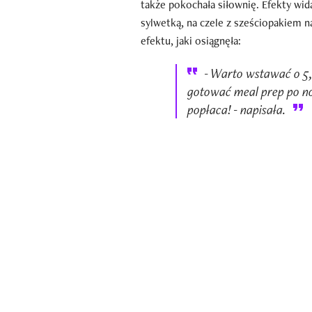
także pokochała siłownię. Efekty wi
sylwetką, na czele z sześciopakiem n
efektu, jaki osiągnęła:
- Warto wstawać o 5,
gotować meal prep po n
popłaca! - napisała.