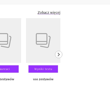
Zobacz więcej
next element
aureaci
Wyniki testu
Wyniki testu
 zestawów
100 zestawów
100 produktów