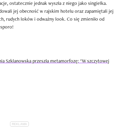
je, ostatecznie jednak wyszła z niego jako singielka.
wali jej obecność w rajskim hotelu oraz zapamiętali jej
h, rudych loków i odważny look. Co się zmieniło od
 sporo!
onia Szklanowska przeszła metamorfozę: "W szczytowej