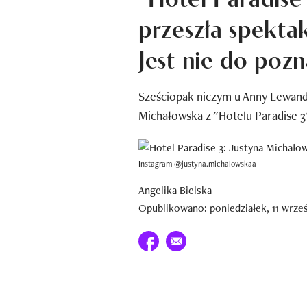
przeszła spekta
Jest nie do pozn
Sześciopak niczym u Anny Lewand
Michałowska z "Hotelu Paradise 3
Instagram @justyna.michalowskaa
Angelika Bielska
Opublikowano: poniedziałek, 11 wrześ
Udostępnij na facebook
E-mail do przyjaciela