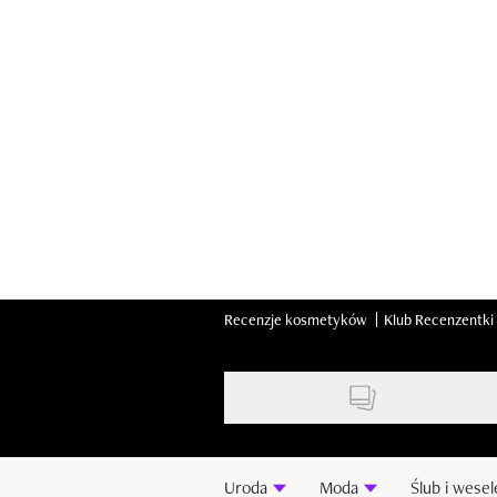
Skip
to
main
content
Recenzje kosmetyków
Klub Recenzentki
Uroda
Moda
Ślub i wesel