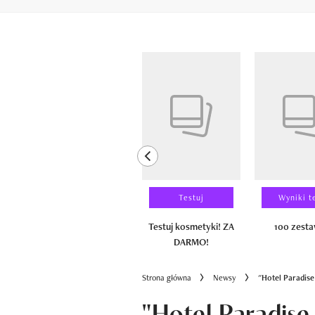
Pokazywanie elementów od 1 do 6 z 
previous element
Laureaci
Testuj
Wyniki t
100 zestawów
Testuj kosmetyki! ZA
100 zest
DARMO!
Strona główna
Newsy
"Hotel Paradise
"Hotel Paradise