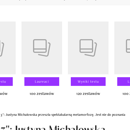
14
estu
Laureaci
Wyniki testu
L
awów
100 zestawów
120 zestawów
100
 3": Justyna Michałowska przeszła spektakularną metamorfozę. Jest nie do poznania
 3": Justyna Michałowska