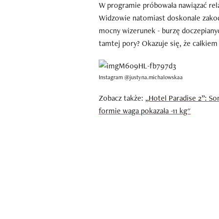
W programie próbowała nawiązać relac
Widzowie natomiast doskonale zakodo
mocny wizerunek - burzę doczepianyc
tamtej pory? Okazuje się, że całkiem
Instagram @justyna.michalowskaa
Zobacz także:
„Hotel Paradise 2”: S
formie waga pokazała -11 kg"