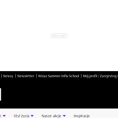
Newsy
Newsletter
Wizaz Summer Influ School
Mój profil / Zarejestruj 
e
Styl życia
Nasze akcje
Inspiracje