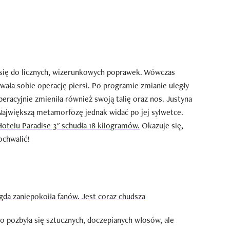
a się do licznych, wizerunkowych poprawek. Wówczas
owała sobie operację piersi. Po programie zmianie uległy
peracyjnie zmieniła również swoją talię oraz nos. Justyna
 Największą metamorfozę jednak widać po jej sylwetce.
"Hotelu Paradise 3" schudła 18 kilogramów.
Okazuje się,
ochwalić!
gda zaniepokoiła fanów. Jest coraz chudsza
ko pozbyła się sztucznych, doczepianych włosów, ale