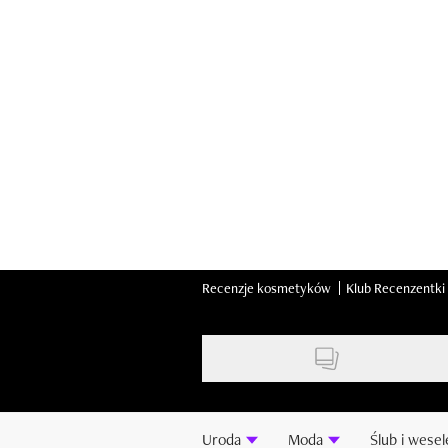
Skip
to
main
content
Recenzje kosmetyków
Klub Recenzentki
Uroda
Moda
Ślub i wesel