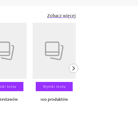
Zobacz więcej
next element
iki testu
Wyniki testu
Wyniki testu
 zestawów
100 produktów
150 zestawów