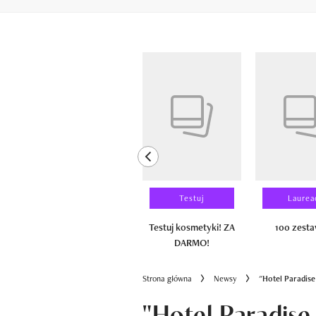
Pokazywanie elementów od 1 do 6 z 
previous element
Wyniki testu
Testuj
Laurea
100 zestawów
Testuj kosmetyki! ZA
100 zest
DARMO!
Strona główna
Newsy
"Hotel Paradise
"Hotel Paradise