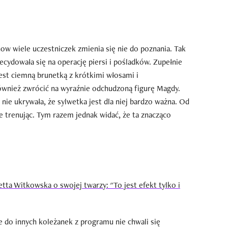
how wiele uczestniczek zmienia się nie do poznania. Tak
ecydowała się na operację piersi i pośladków. Zupełnie
jest ciemną brunetką z krótkimi włosami i
wnież zwrócić na wyraźnie odchudzoną figurę Magdy.
y nie ukrywała, że sylwetka jest dla niej bardzo ważna. Od
e trenując. Tym razem jednak widać, że ta znacząco
etta Witkowska o swojej twarzy: "To jest efekt tylko i
 do innych koleżanek z programu nie chwali się