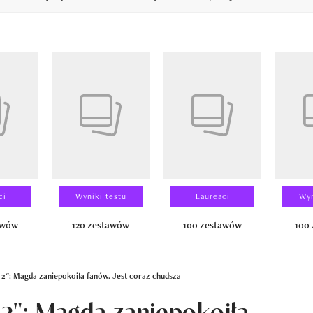
14
ci
Wyniki testu
Laureaci
Wyn
awów
120 zestawów
100 zestawów
100
 2": Magda zaniepokoiła fanów. Jest coraz chudsza
 2": Magda zaniepokoiła