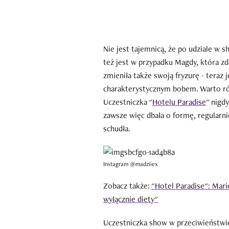
Nie jest tajemnicą, że po udziale w s
też jest w przypadku Magdy, która zd
zmieniła także swoją fryzurę - teraz 
charakterystycznym bobem. Warto ró
Uczestniczka "
Hotelu Paradise
" nigd
zawsze więc dbała o formę, regularni
schudła.
Instagram @madziiex
Zobacz także:
"Hotel Paradise": Mari
wyłącznie diety"
Uczestniczka show w przeciwieństwie