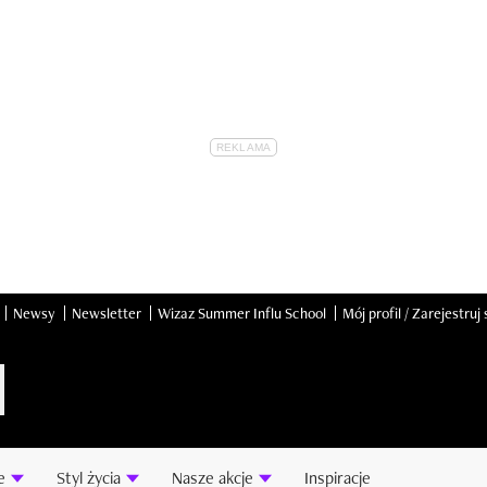
Newsy
Newsletter
Wizaz Summer Influ School
Mój profil / Zarejestruj 
e
Styl życia
Nasze akcje
Inspiracje