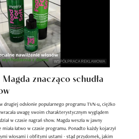
WSPÓŁPRACA REKLAMOWA
": Magda znacząco schudła
how
w drugiej odsłonie popularnego programu TVN-u, ciężko
a zwracała uwagę swoim charakterystycznym wyglądem
udział w czasie nagrań show. Magda weszła w jawny
e miała łatwo w czasie programu. Ponadto każdy kojarzył
nymi włosami i obfitymi ustami - stąd przydomek, jakim