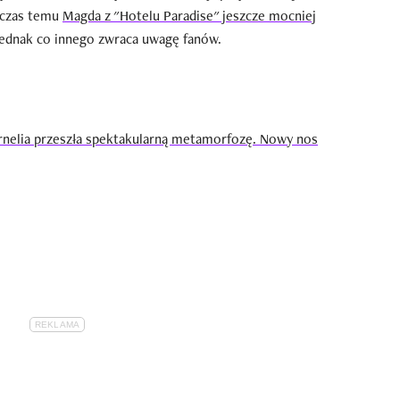
ś czas temu
Magda z "Hotelu Paradise" jeszcze mocniej
jednak co innego zwraca uwagę fanów.
ornelia przeszła spektakularną metamorfozę. Nowy nos