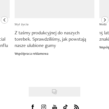
previous element
ne
Styl życia
Moda
Z taśmy produkcyjnej do naszych
15 la
ial
torebek. Sprawdziliśmy, jak powstają
znak
nflu
nasze ulubione gumy
Współ
Współpraca reklamowa
Visit us on Facebook
Visit us on Instagram
Visit us on Youtube
Visit us on Tiktok
Visit us on Rss