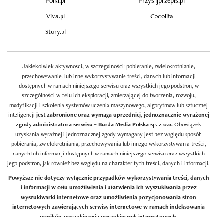
Polki.pl
Przyslijprzepis.pl
Viva.pl
Cocolita
Story.pl
Jakiekolwiek aktywności, w szczególności: pobieranie, zwielokrotnianie,
przechowywanie, lub inne wykorzystywanie treści, danych lub informacji
dostępnych w ramach niniejszego serwisu oraz wszystkich jego podstron, w
szczególności w celu ich eksploracji, zmierzającej do tworzenia, rozwoju,
modyfikacji i szkolenia systemów uczenia maszynowego, algorytmów lub sztucznej
inteligencji
jest zabronione oraz wymaga uprzedniej, jednoznacznie wyrażonej
zgody administratora serwisu – Burda Media Polska sp. z o.o.
Obowiązek
uzyskania wyraźnej i jednoznacznej zgody wymagany jest bez względu sposób
pobierania, zwielokrotniania, przechowywania lub innego wykorzystywania treści,
danych lub informacji dostępnych w ramach niniejszego serwisu oraz wszystkich
jego podstron, jak również bez względu na charakter tych treści, danych i informacji.
Powyższe nie dotyczy wyłącznie przypadków wykorzystywania treści, danych
i informacji w celu umożliwienia i ułatwienia ich wyszukiwania przez
wyszukiwarki internetowe oraz umożliwienia pozycjonowania stron
internetowych zawierających serwisy internetowe w ramach indeksowania
wyników wyszukiwania wyszukiwarek internetowych.