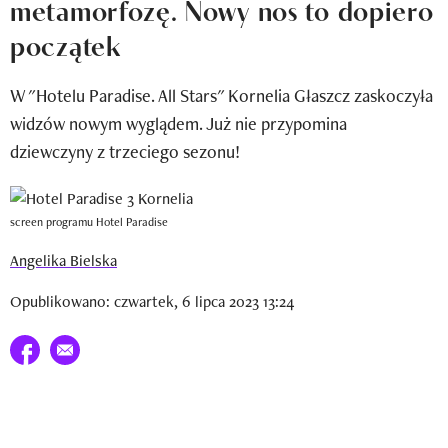
metamorfozę. Nowy nos to dopiero
Newsletter
początek
Wizaz Summer Influ School
W "Hotelu Paradise. All Stars" Kornelia Głaszcz zaskoczyła
Mój profil / Zarejestruj się
widzów nowym wyglądem. Już nie przypomina
dziewczyny z trzeciego sezonu!
screen programu Hotel Paradise
Angelika Bielska
Opublikowano: czwartek, 6 lipca 2023 13:24
Udostępnij na facebook
E-mail do przyjaciela