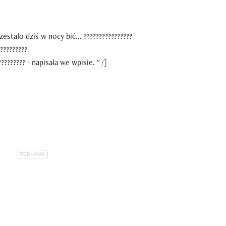
stało dziś w nocy bić... ????????????????
?????????
??????? - napisała we wpisie. " /]