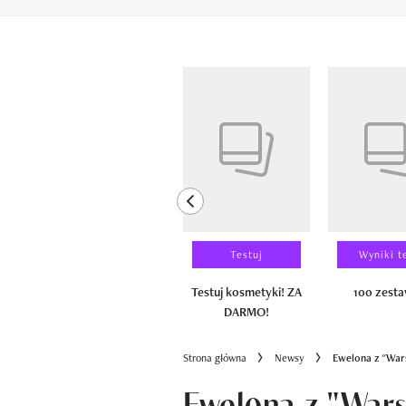
Pokazywanie elementów od 1 do 6 z 
previous element
Laureaci
Testuj
Wyniki t
100 zestawów
Testuj kosmetyki! ZA
100 zest
DARMO!
Strona główna
Newsy
Ewel0na z "Wars
Ewel0na z "War