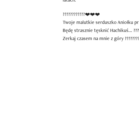
????????????❤️❤️❤️
Twoje malutkie serduszko Aniołku prze
Będę strasznie tęsknić Hachikuś... ???
Zerkaj czasem na mnie z góry ?????????