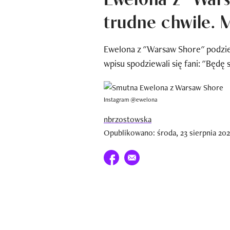
trudne chwile. M
Ewel0na z "Warsaw Shore" podzieli
wpisu spodziewali się fani: "Będę 
Instagram @ewel0na
nbrzostowska
Opublikowano: środa, 23 sierpnia 202
Udostępnij na facebook
E-mail do przyjaciela