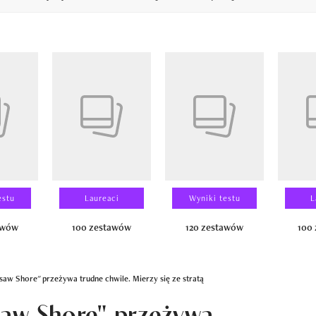
14
estu
Laureaci
Wyniki testu
L
awów
100 zestawów
120 zestawów
100
aw Shore" przeżywa trudne chwile. Mierzy się ze stratą
saw Shore" przeżywa