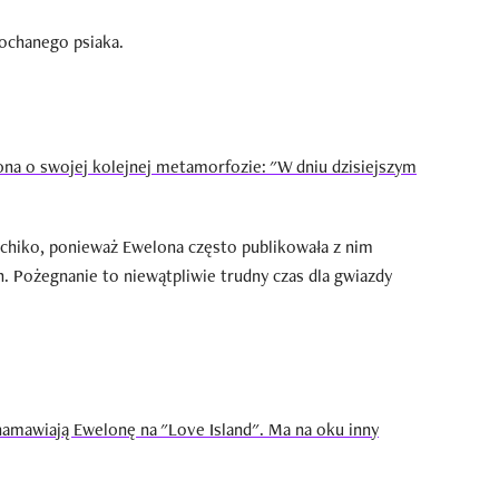
kochanego psiaka.
na o swojej kolejnej metamorfozie: "W dniu dzisiejszym
achiko, ponieważ Ewel0na często publikowała z nim
. Pożegnanie to niewątpliwie trudny czas dla gwiazdy
namawiają Ewel0nę na "Love Island". Ma na oku inny