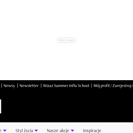
Newsy
Newsletter
Wizaz Summer Influ School
Mój profil / Zarejestruj 
e
Styl życia
Nasze akcje
Inspiracje