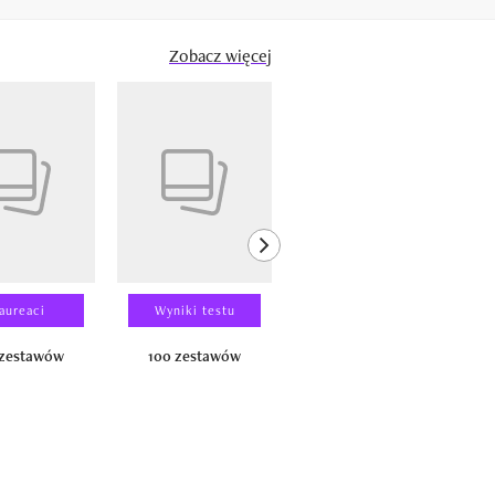
Zobacz więcej
next element
aureaci
Wyniki testu
Wyniki testu
 zestawów
100 zestawów
100 produktów