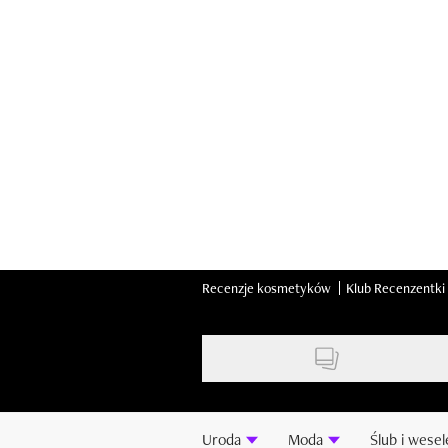
Skip
to
main
content
Recenzje kosmetyków
Klub Recenzentki
Uroda
Moda
Ślub i wesel