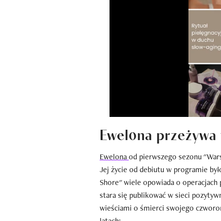
Ewel0na przeżywa 
Ewel0na
od pierwszego sezonu "Wars
Jej życie od debiutu w programie by
Shore" wiele opowiada o operacjach p
stara się publikować w sieci pozytywn
wieściami o śmierci swojego czworon
latach: