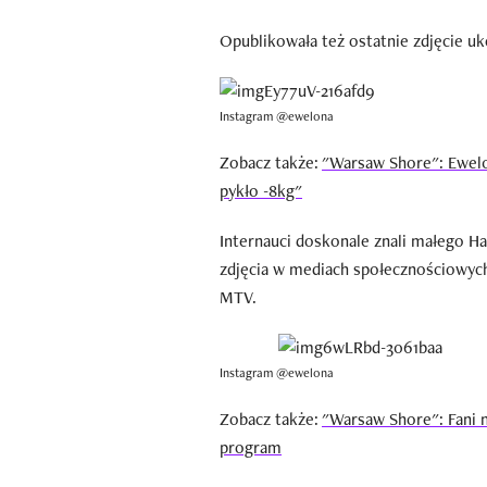
Opublikowała też ostatnie zdjęcie u
Instagram @ewel0na
Zobacz także:
"Warsaw Shore": Ewel0
pykło -8kg"
Internauci doskonale znali małego H
zdjęcia w mediach społecznościowych
MTV.
Instagram @ewel0na
Zobacz także:
"Warsaw Shore": Fani 
program