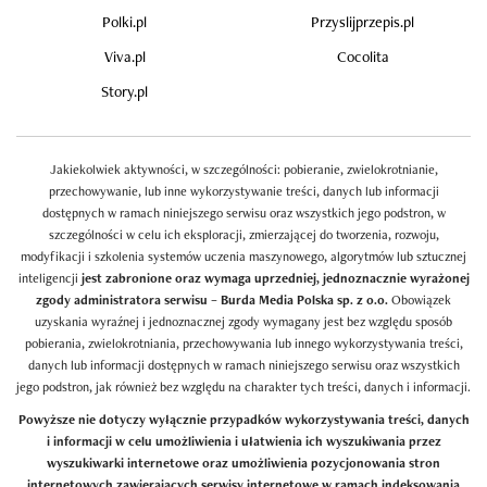
Polki.pl
Przyslijprzepis.pl
Viva.pl
Cocolita
Story.pl
Jakiekolwiek aktywności, w szczególności: pobieranie, zwielokrotnianie,
przechowywanie, lub inne wykorzystywanie treści, danych lub informacji
dostępnych w ramach niniejszego serwisu oraz wszystkich jego podstron, w
szczególności w celu ich eksploracji, zmierzającej do tworzenia, rozwoju,
modyfikacji i szkolenia systemów uczenia maszynowego, algorytmów lub sztucznej
inteligencji
jest zabronione oraz wymaga uprzedniej, jednoznacznie wyrażonej
zgody administratora serwisu – Burda Media Polska sp. z o.o.
Obowiązek
uzyskania wyraźnej i jednoznacznej zgody wymagany jest bez względu sposób
pobierania, zwielokrotniania, przechowywania lub innego wykorzystywania treści,
danych lub informacji dostępnych w ramach niniejszego serwisu oraz wszystkich
jego podstron, jak również bez względu na charakter tych treści, danych i informacji.
Powyższe nie dotyczy wyłącznie przypadków wykorzystywania treści, danych
i informacji w celu umożliwienia i ułatwienia ich wyszukiwania przez
wyszukiwarki internetowe oraz umożliwienia pozycjonowania stron
internetowych zawierających serwisy internetowe w ramach indeksowania