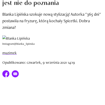
jest nie do poznania
Newsletter
Blanka Lipińska szokuje nową stylizacją! Autorka "365 dni"
Wizaz Summer Influ School
postawiła na fryzurę, którą kochały Spicetki. Dobra
Mój profil / Zarejestruj się
zmiana?
Instagram@blanka_lipinska
muzimek
Opublikowano: czwartek, 9 września 2021 14:19
Udostępnij na facebook
E-mail do przyjaciela