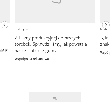
previous element
ne
Styl życia
Moda
Z taśmy produkcyjnej do naszych
15 la
torebek. Sprawdziliśmy, jak powstają
znak
SNAP!
nasze ulubione gumy
Współ
Współpraca reklamowa