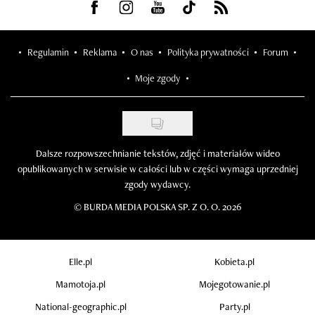
Visit us on Facebook
Visit us on Instagram
Visit us on Youtube
Visit us on Tiktok
Visit us on Rss
Regulamin
Reklama
O nas
Polityka prywatności
Forum
Moje zgody
Dalsze rozpowszechnianie tekstów, zdjęć i materiałów wideo
opublikowanych w serwisie w całości lub w części wymaga uprzedniej
zgody wydawcy.
©
BURDA MEDIA POLSKA SP. Z O. O. 2026
Elle.pl
Kobieta.pl
Mamotoja.pl
Mojegotowanie.pl
National-geographic.pl
Party.pl