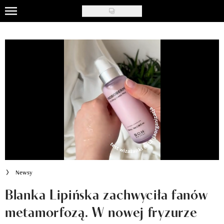
Skip
to
Uroda
main
content
Moda
Ślub i wesele
Styl życia
Nasze akcje
Inspiracje
Recenzje kosmetyków
Newsy
Klub Recenzentki
Blanka Lipińska zachwyciła fanów
metamorfozą. W nowej fryzurze
Newsy