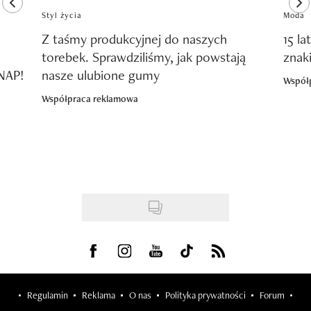
previous element
ne
Styl życia
Moda
Z taśmy produkcyjnej do naszych
15 la
torebek. Sprawdziliśmy, jak powstają
znak
SNAP!
nasze ulubione gumy
Współ
Współpraca reklamowa
Visit us on Facebook
Visit us on Instagram
Visit us on Youtube
Visit us on Tiktok
Visit us on Rss
Regulamin
Reklama
O nas
Polityka prywatności
Forum