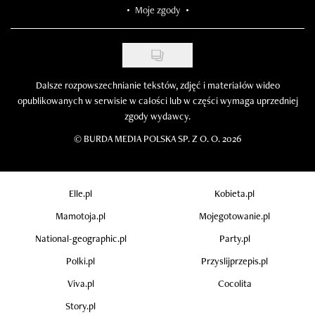
Moje zgody
Dalsze rozpowszechnianie tekstów, zdjęć i materiałów wideo
opublikowanych w serwisie w całości lub w części wymaga uprzedniej
zgody wydawcy.
©
BURDA MEDIA POLSKA SP. Z O. O. 2026
Elle.pl
Kobieta.pl
Mamotoja.pl
Mojegotowanie.pl
National-geographic.pl
Party.pl
Polki.pl
Przyslijprzepis.pl
Viva.pl
Cocolita
Story.pl