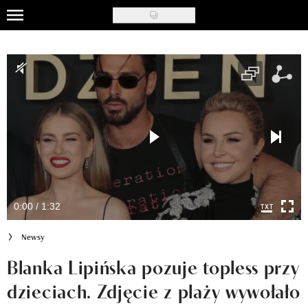
Skip
to
Uroda
main
content
Moda
Ślub i wesele
Styl życia
Nasze akcje
Inspiracje
0:00 / 1:32
Recenzje kosmetyków
Newsy
Klub Recenzentki
Blanka Lipińska pozuje topless przy
dzieciach. Zdjęcie z plaży wywołało
Newsy