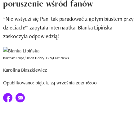
poruszenie wśród fanów
Newsletter
"Nie wstydzi się Pani tak paradować z gołym biustem przy
Wizaz Summer Influ School
dzieciach?" zapytała internautka. Blanka Lipińska
Mój profil / Zarejestruj się
zaskoczyła odpowiedzią!
Bartosz Krupa/Dzien Dobry TVN/East News
Karolina Błaszkiewicz
Opublikowano: piątek, 24 września 2021 16:00
Udostępnij na facebook
E-mail do przyjaciela