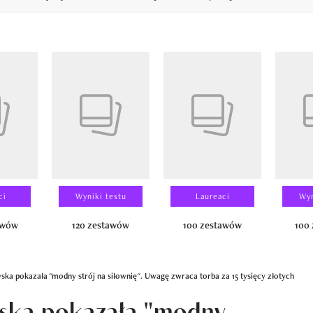
14
ci
Wyniki testu
Laureaci
Wyn
awów
120 zestawów
100 zestawów
100
a pokazała "modny strój na siłownię". Uwagę zwraca torba za 15 tysięcy złotych
ska pokazała "modny