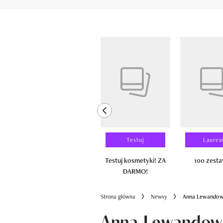
Pokazywanie elementów od 1 do 6 z 
previous element
Wyniki testu
Testuj
Laurea
100 zestawów
Testuj kosmetyki! ZA
100 zest
DARMO!
Strona główna
Newsy
Anna Lewandowsk
Anna Lewandow