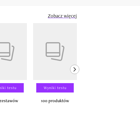
Zobacz więcej
next element
iki testu
Wyniki testu
Wyniki testu
 zestawów
100 produktów
150 zestawów