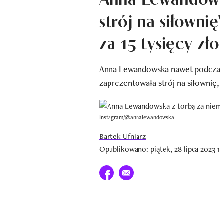
strój na siłowni
za 15 tysięcy zł
Anna Lewandowska nawet podczas 
zaprezentowała strój na siłownię, 
Instagram/@annalewandowska
Bartek Ufniarz
Opublikowano: piątek, 28 lipca 2023 1
Udostępnij na facebook
E-mail do przyjaciela