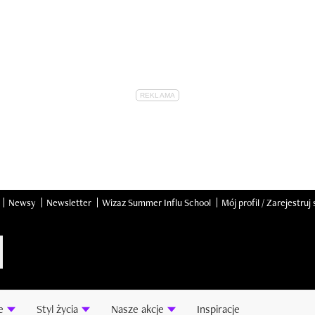
Newsy
Newsletter
Wizaz Summer Influ School
Mój profil / Zarejestruj 
e
Styl życia
Nasze akcje
Inspiracje