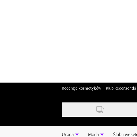
Skip
to
main
content
Recenzje kosmetyków
Klub Recenzentki
Uroda
Moda
Ślub i wesel