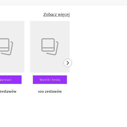
Zobacz więcej
next element
aureaci
Wyniki testu
Wyniki testu
 zestawów
100 zestawów
100 produktów