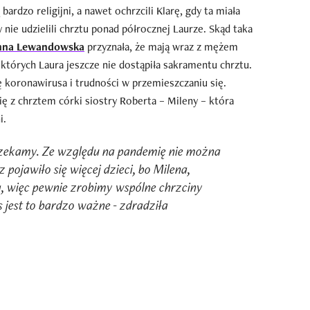
ardzo religijni, a nawet ochrzcili Klarę, gdy ta miała
 nie udzielili chrztu ponad półrocznej Laurze. Skąd taka
nna Lewandowska
przyznała, że mają wraz z mężem
 których Laura jeszcze nie dostąpiła sakramentu chrztu.
 koronawirusa i trudności w przemieszczaniu się.
ę z chrztem córki siostry Roberta – Mileny – która
i.
czekamy. Ze względu na pandemię nie można
 pojawiło się więcej dzieci, bo Milena,
ła, więc pewnie zrobimy wspólne chrzciny
s jest to bardzo ważne - zdradziła