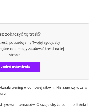
sz zobaczyć tę treść?
treść, potrzebujemy Twojej zgody, aby
zbędne cele mogły załadować treści na tej
stronie.
Zmień ustawienia
azała trening w domowej siłowni. Nie zauważyła, że w
warz
ektryzował internautów. Okazuje się, że pomimo iż Ania i