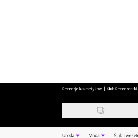
Skip
to
main
content
Recenzje kosmetyków
Klub Recenzentki
Uroda
Moda
Ślub i wesel