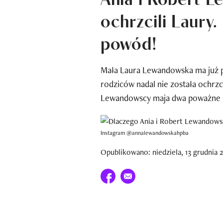
ochrzcili Laury
powód!
Mała Laura Lewandowska ma już p
rodziców nadal nie została ochrzc
Lewandowscy maja dwa poważne
Instagram @annalewandowskahpba
Opublikowano: niedziela, 13 grudnia 2
Udostępnij na facebook
E-mail do przyjaciela