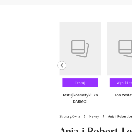
Pokazywanie elementów od 1 do 6 z 
previous element
Laureaci
Testuj
Wyniki t
100 zestawów
Testuj kosmetyki! ZA
100 zest
DARMO!
Strona główna
Newsy
Ania i Robert 
Ania i Robert L