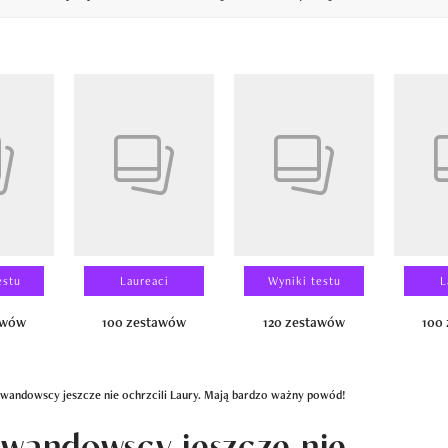
14
estu
Laureaci
Wyniki testu
L
awów
100 zestawów
120 zestawów
100
Lewandowscy jeszcze nie ochrzcili Laury. Mają bardzo ważny powód!
ewandowscy jeszcze nie