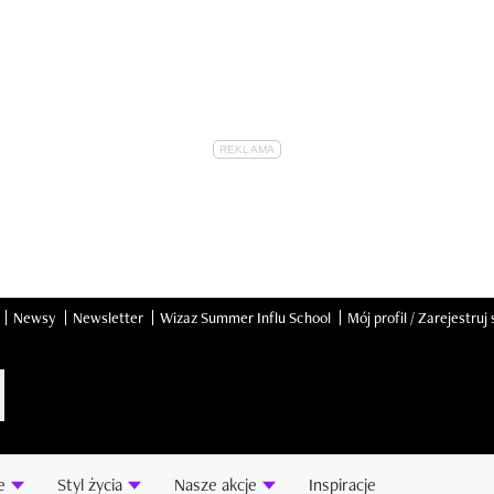
Newsy
Newsletter
Wizaz Summer Influ School
Mój profil / Zarejestruj 
e
Styl życia
Nasze akcje
Inspiracje