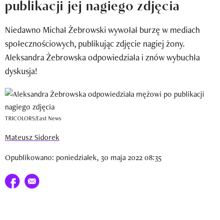
publikacji jej nagiego zdjęcia
Newsletter
Niedawno Michał Żebrowski wywołał burzę w mediach
Wizaz Summer Influ School
społecznościowych, publikując zdjęcie nagiej żony.
Mój profil / Zarejestruj się
Aleksandra Żebrowska odpowiedziała i znów wybuchła
dyskusja!
TRICOLORS/East News
Mateusz Sidorek
Opublikowano: poniedziałek, 30 maja 2022 08:35
Udostępnij na facebook
E-mail do przyjaciela