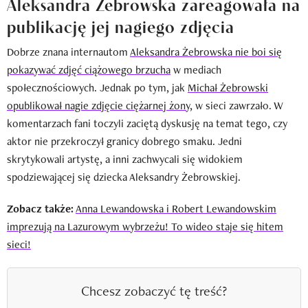
Aleksandra Żebrowska zareagowała na
publikację jej nagiego zdjęcia
Dobrze znana internautom
Aleksandra Żebrowska nie boi się
pokazywać zdjęć ciążowego brzucha
w mediach
społecznościowych. Jednak po tym, jak
Michał Żebrowski
opublikował nagie zdjęcie ciężarnej żony
, w sieci zawrzało. W
komentarzach fani toczyli zaciętą dyskusję na temat tego, czy
aktor nie przekroczył granicy dobrego smaku. Jedni
skrytykowali artystę, a inni zachwycali się widokiem
spodziewającej się dziecka Aleksandry Żebrowskiej.
Zobacz także:
Anna Lewandowska i Robert Lewandowskim
imprezują na Lazurowym wybrzeżu! To wideo staje się hitem
sieci!
Chcesz zobaczyć tę treść?