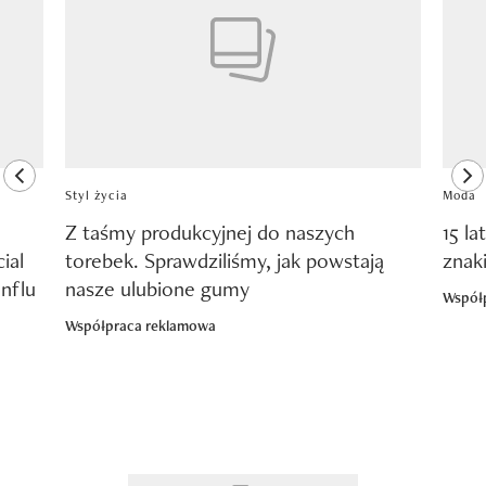
previous element
ne
Styl życia
Moda
Z taśmy produkcyjnej do naszych
15 la
ial
torebek. Sprawdziliśmy, jak powstają
znak
nflu
nasze ulubione gumy
Współ
Współpraca reklamowa