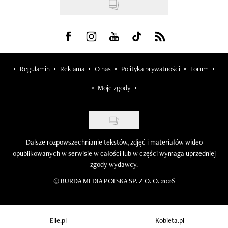
Visit us on Facebook
Visit us on Instagram
Visit us on Youtube
Visit us on Tiktok
Visit us on Rss
Regulamin
Reklama
O nas
Polityka prywatności
Forum
Moje zgody
Dalsze rozpowszechnianie tekstów, zdjęć i materiałów wideo
opublikowanych w serwisie w całości lub w części wymaga uprzedniej
zgody wydawcy.
©
BURDA MEDIA POLSKA SP. Z O. O. 2026
Elle.pl
Kobieta.pl