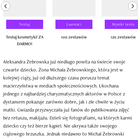
previous element
ne
Testuj
Laureaci
Wyniki testu
Testuj kosmetyki! ZA
100 zestawów
120 zestawów
DARMO!
Aleksandra Żebrowska już niedługo powita na świecie swoje
czwarte dziecko. Żona Michała Żebrowskiego, która jest w
kolejnej ciąży, już od dłuższego czasu porusza temat
macierzyństwa w mediach społecznościowych. Ukochana
jednego z najbardziej charyzmatycznych aktorów w Polsce z
dystansem pokazuje zarówno dobre, jak i złe chwile w życiu
matki. Gwiazda przyzwyczaiła już fanów do publikowania zdjęć
bez retuszu, makijażu. Dzieli się fotografiami, na których karmi
dziecko czy też bierze kąpiel. Nie ukrywa także swojego
ciążowego brzuszka. Jednak niedawno to Michał Żebrowski