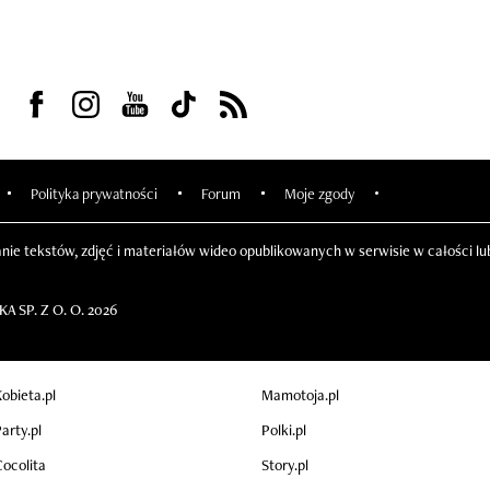
Visit us on Facebook
Visit us on Instagram
Visit us on Youtube
Visit us on Tiktok
Visit us on Rss
Polityka prywatności
Forum
Moje zgody
nie tekstów, zdjęć i materiałów wideo opublikowanych w serwisie w całości l
 SP. Z O. O. 2026
obieta.pl
Mamotoja.pl
arty.pl
Polki.pl
ocolita
Story.pl