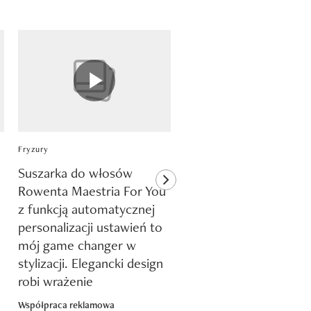
Fryzury
Klub recenzentki
Suszarka do włosów
Nawilżają, koją i
next element
Rowenta Maestria For You
regenerują. 100%
z funkcją automatycznej
Recenzentek potwierd
personalizacji ustawień to
że testowane kosmety
mój game changer w
Oillan Repair poprawił
stylizacji. Elegancki design
stan ich skóry!
robi wrażenie
Współpraca reklamowa
Współpraca reklamowa