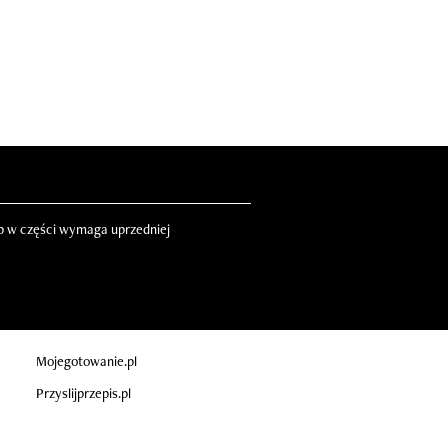
ub w części wymaga uprzedniej
Mojegotowanie.pl
Przyslijprzepis.pl