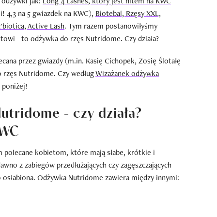
e odżywki jak:
Long 4 Lashes, który jest hitem na KWC
i! 4,3 na 5 gwiazdek na KWC),
Biotebal, Rzęsy XXL,
'biotica, Active Lash
. Tym razem postanowiłyśmy
towi - to odżywka do rzęs Nutridome. Czy działa?
cana przez gwiazdy (m.in. Kasię Cichopek, Zosię Ślotałę
do rzęs Nutridome. Czy według
Wizażanek odżywka
 poniżej!
utridome - czy działa?
KWC
 polecane kobietom, które mają słabe, krótkie i
dawno z zabiegów przedłużających czy zagęszczających
cno osłabiona. Odżywka Nutridome zawiera między innymi: