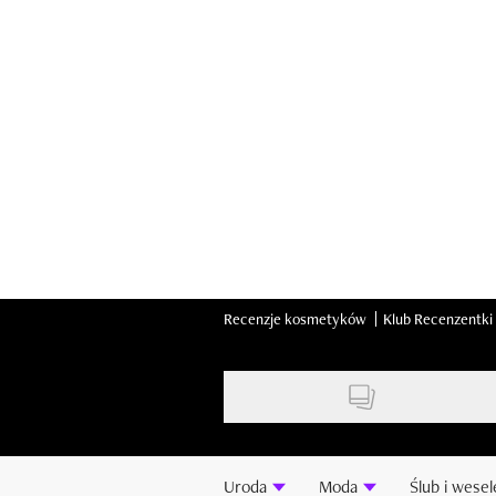
Skip
to
main
content
Recenzje kosmetyków
Klub Recenzentki
Uroda
Moda
Ślub i wesel