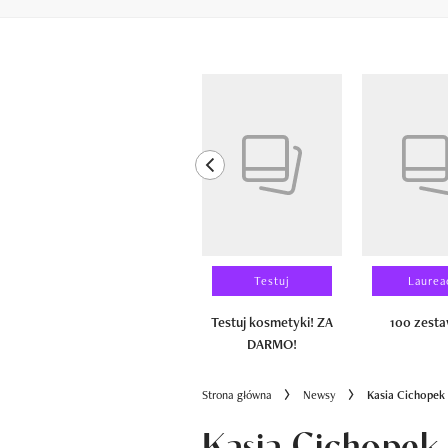
Pokazywanie elementów od 1 do 6 z 
previous element
Wyniki testu
Testuj
Laurea
100 zestawów
Testuj kosmetyki! ZA
100 zest
DARMO!
Strona główna
Newsy
Kasia Cichopek 
Kasia Cichopek