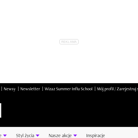
Newsy
Newsletter
Wizaz Summer Influ School
Mój profil / Zarejestruj 
e
Styl życia
Nasze akcje
Inspiracje