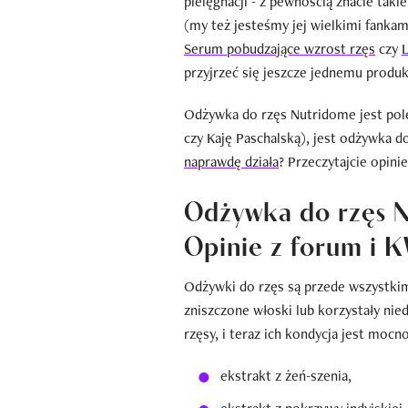
pielęgnacji - z pewnością znacie taki
(my też jesteśmy jej wielkimi fankam
Serum pobudzające wzrost rzęs
czy
L
przyjrzeć się jeszcze jednemu produk
Odżywka do rzęs Nutridome jest pole
czy Kaję Paschalską), jest odżywka 
naprawdę działa
? Przeczytajcie opinie
Odżywka do rzęs N
Opinie z forum i 
Odżywki do rzęs są przede wszystkim
zniszczone włoski lub korzystały nie
rzęsy, i teraz ich kondycja jest mo
ekstrakt z żeń-szenia,