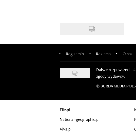
Regulamin
Reklama
O nas
Dalsze rozpowszechnia
zgody wydawcy.
©
BURDA MEDIA POLSKA
Elle.pl
K
National-geographic.pl
P
Viva.pl
C