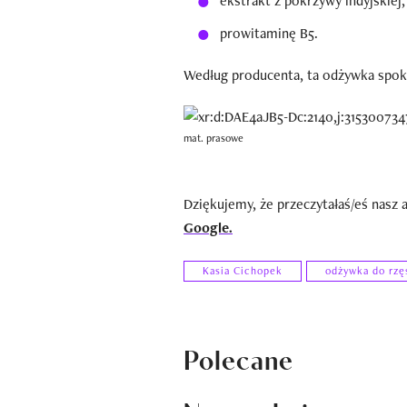
ekstrakt z pokrzywy indyjskiej,
prowitaminę B5.
Według producenta, ta odżywka spokoj
mat. prasowe
Dziękujemy, że przeczytałaś/eś nasz 
Google.
Kasia Cichopek
odżywka do rzę
Polecane