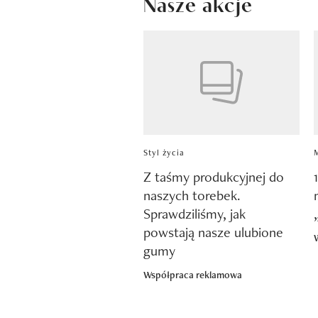
Nasze akcje
Pokazywanie elementów od 1 do 4 z 
Styl życia
Z taśmy produkcyjnej do
previous element
naszych torebek.
Sprawdziliśmy, jak
powstają nasze ulubione
gumy
Współpraca reklamowa