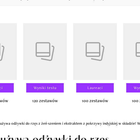
14
ci
Wyniki testu
Laureaci
Wyn
awów
120 zestawów
100 zestawów
100
używa odżywki do rzęs z żeń-szeniem i ekstraktem z pokrzywy indyjskiej w składzie! W
 używa odżywki do rzęs