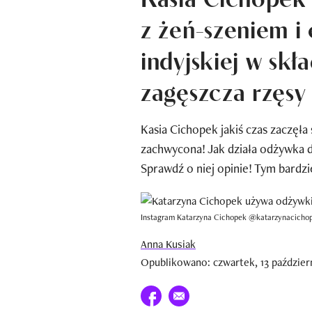
z żeń-szeniem i
indyjskiej w skł
zagęszcza rzęsy
Kasia Cichopek jakiś czas zaczęła
zachwycona! Jak działa odżywka 
Sprawdź o niej opinie! Tym bardzie
Instagram Katarzyna Cichopek @katarzynacicho
Anna Kusiak
Opublikowano: czwartek, 13 październ
Udostępnij na facebook
E-mail do przyjaciela