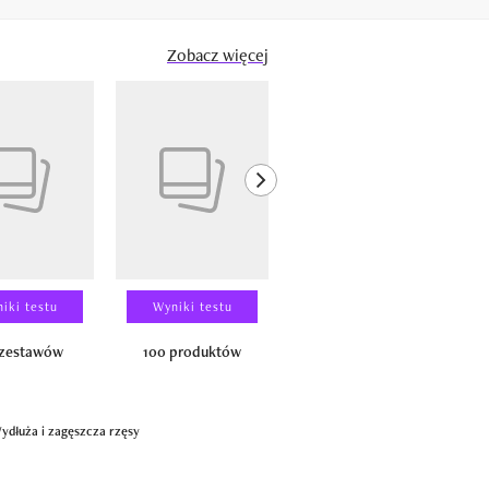
Zobacz więcej
next element
iki testu
Wyniki testu
Wyniki testu
 zestawów
100 produktów
150 zestawów
ydłuża i zagęszcza rzęsy