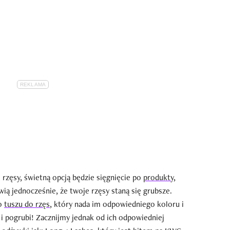
e rzęsy, świetną opcją będzie sięgnięcie po
produkty,
awią jednocześnie, że twoje rzęsy staną się grubsze.
 o
tuszu do rzęs
, który nada im odpowiedniego koloru i
y i pogrubi! Zacznijmy jednak od ich odpowiedniej