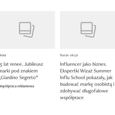
8
Moda
Nasze akcje
15 lat renee. Jubileusz
Influencer jako biznes.
marki pod znakiem
Ekspertki Wizaż Summer
„Giardino Segreto”
Influ School pokazały, jak
budować markę osobistą i
Współpraca reklamowa
zdobywać długofalowe
współprace