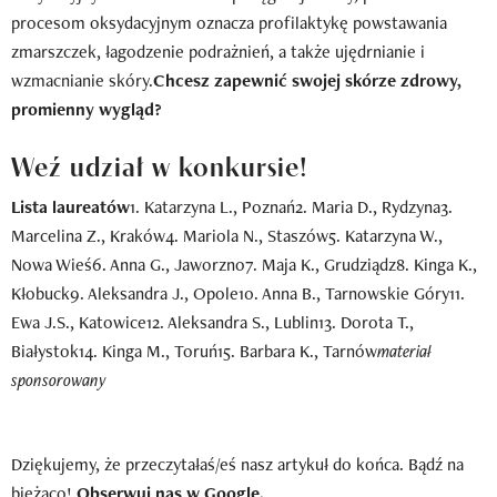
procesom oksydacyjnym oznacza profilaktykę powstawania
zmarszczek, łagodzenie podrażnień, a także ujędrnianie i
wzmacnianie skóry.
Chcesz zapewnić swojej skórze zdrowy,
promienny wygląd?
Weź udział w konkursie!
Lista laureatów
1. Katarzyna L., Poznań2. Maria D., Rydzyna3.
Marcelina Z., Kraków4. Mariola N., Staszów5. Katarzyna W.,
Nowa Wieś6. Anna G., Jaworzno7. Maja K., Grudziądz8. Kinga K.,
Kłobuck9. Aleksandra J., Opole10. Anna B., Tarnowskie Góry11.
Ewa J.S., Katowice12. Aleksandra S., Lublin13. Dorota T.,
Białystok14. Kinga M., Toruń15. Barbara K., Tarnów
materiał
sponsorowany
Dziękujemy, że przeczytałaś/eś nasz artykuł do końca. Bądź na
bieżąco!
Obserwuj nas w Google.