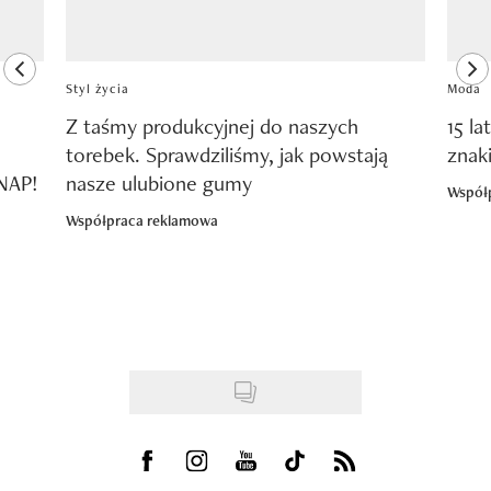
previous element
ne
Styl życia
Moda
Z taśmy produkcyjnej do naszych
15 la
torebek. Sprawdziliśmy, jak powstają
znak
SNAP!
nasze ulubione gumy
Współ
Współpraca reklamowa
Visit us on Facebook
Visit us on Instagram
Visit us on Youtube
Visit us on Tiktok
Visit us on Rss