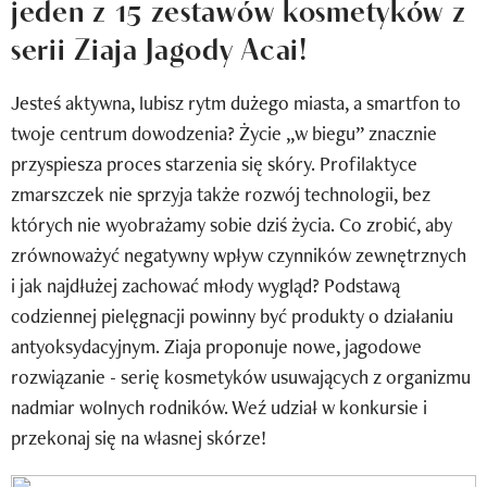
jeden z 15 zestawów kosmetyków z
Newsletter
serii Ziaja Jagody Acai!
Wizaz Summer Influ School
Jesteś aktywna, lubisz rytm dużego miasta, a smartfon to
Mój profil / Zarejestruj się
twoje centrum dowodzenia? Życie „w biegu” znacznie
przyspiesza proces starzenia się skóry. Profilaktyce
zmarszczek nie sprzyja także rozwój technologii, bez
których nie wyobrażamy sobie dziś życia. Co zrobić, aby
zrównoważyć negatywny wpływ czynników zewnętrznych
i jak najdłużej zachować młody wygląd? Podstawą
codziennej pielęgnacji powinny być produkty o działaniu
antyoksydacyjnym. Ziaja proponuje nowe, jagodowe
rozwiązanie - serię kosmetyków usuwających z organizmu
nadmiar wolnych rodników. Weź udział w konkursie i
przekonaj się na własnej skórze!