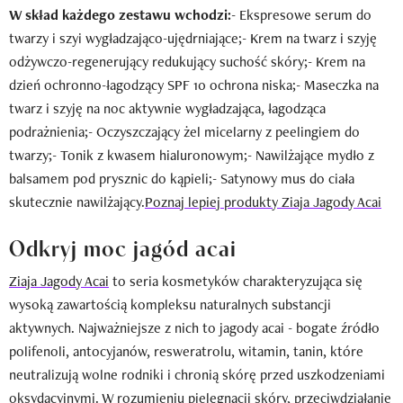
W skład każdego zestawu wchodzi:
- Ekspresowe serum do
twarzy i szyi wygładzająco-ujędrniające;- Krem na twarz i szyję
odżywczo-regenerujący redukujący suchość skóry;- Krem na
dzień ochronno-łagodzący SPF 10 ochrona niska;- Maseczka na
twarz i szyję na noc aktywnie wygładzająca, łagodząca
podrażnienia;- Oczyszczający żel micelarny z peelingiem do
twarzy;- Tonik z kwasem hialuronowym;- Nawilżające mydło z
balsamem pod prysznic do kąpieli;- Satynowy mus do ciała
skutecznie nawilżający.
Poznaj lepiej produkty Ziaja Jagody Acai
Odkryj moc jagód acai
Ziaja Jagody Acai
to seria kosmetyków charakteryzująca się
wysoką zawartością kompleksu naturalnych substancji
aktywnych. Najważniejsze z nich to jagody acai - bogate źródło
polifenoli, antocyjanów, resweratrolu, witamin, tanin, które
neutralizują wolne rodniki i chronią skórę przed uszkodzeniami
oksydacyjnymi. W rozumieniu pielęgnacji skóry, przeciwdziałanie