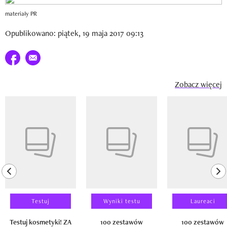
materiały PR
Opublikowano: piątek, 19 maja 2017 09:13
Udostępnij na facebook
E-mail do przyjaciela
Zobacz więcej
Pokazywanie elementu 1 z 14
previous element
ne
Testuj
Wyniki testu
Laureaci
Testuj kosmetyki! ZA
100 zestawów
100 zestawów