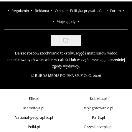
Regulamin
Reklama
O nas
Polityka prywatności
Forum
Moje zgody
Dalsze rozpowszechnianie tekstów, zdjęć i materiałów wideo
opublikowanych w serwisie w całości lub w części wymaga uprzedniej
zgody wydawcy.
©
BURDA MEDIA POLSKA SP. Z O. O. 2026
Elle.pl
Kobieta.pl
Mamotoja.pl
Mojegotowanie.pl
National-geographic.pl
Party.pl
Polki.pl
Przyslijprzepis.pl