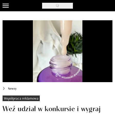
Skip
to
Uroda
main
content
Moda
Ślub i wesele
Styl życia
Nasze akcje
Inspiracje
Recenzje kosmetyków
Newsy
Klub Recenzentki
Współpraca reklamowa
Weź udział w konkursie i wygraj
Newsy