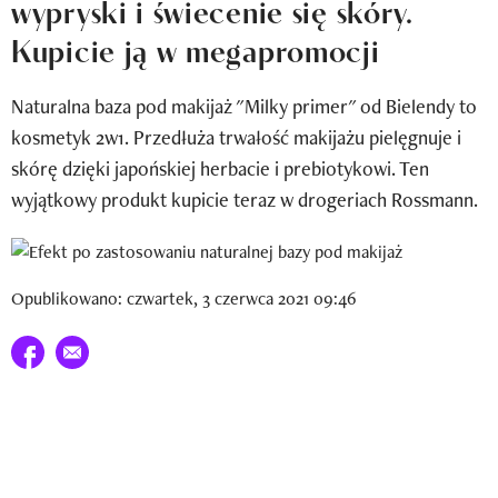
wypryski i świecenie się skóry.
Newsletter
Kupicie ją w megapromocji
Wizaz Summer Influ School
Naturalna baza pod makijaż "Milky primer" od Bielendy to
Mój profil / Zarejestruj się
kosmetyk 2w1. Przedłuża trwałość makijażu pielęgnuje i
skórę dzięki japońskiej herbacie i prebiotykowi. Ten
wyjątkowy produkt kupicie teraz w drogeriach Rossmann.
Opublikowano: czwartek, 3 czerwca 2021 09:46
Udostępnij na facebook
E-mail do przyjaciela