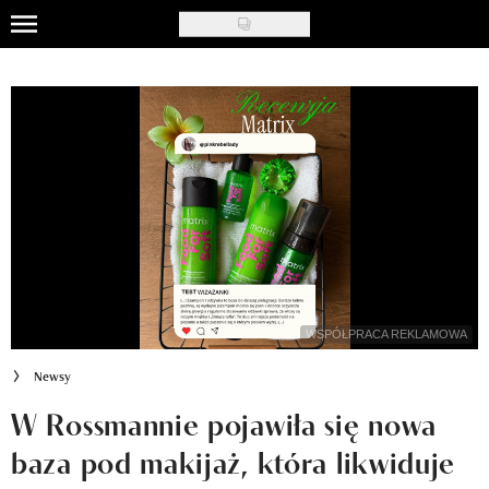
Skip
to
Uroda
main
content
Moda
Ślub i wesele
Styl życia
Nasze akcje
Inspiracje
WSPÓŁPRACA REKLAMOWA
Recenzje kosmetyków
Newsy
Klub Recenzentki
W Rossmannie pojawiła się nowa
baza pod makijaż, która likwiduje
Newsy