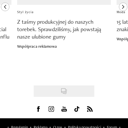
previous element
ne
Styl życia
Moda
Z taśmy produkcyjnej do naszych
15 la
ial
torebek. Sprawdziliśmy, jak powstają
znak
nflu
nasze ulubione gumy
Współ
Współpraca reklamowa
Visit us on Facebook
Visit us on Instagram
Visit us on Youtube
Visit us on Tiktok
Visit us on Rss
Regulamin
Reklama
O nas
Polityka prywatności
Forum