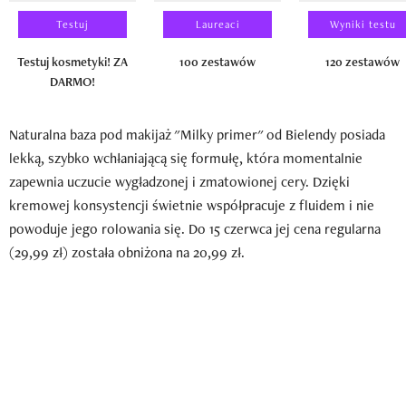
Testuj
Laureaci
Wyniki testu
Testuj kosmetyki! ZA
100 zestawów
120 zestawów
DARMO!
Naturalna baza pod makijaż "Milky primer" od Bielendy posiada
lekką, szybko wchłaniającą się formułę, która momentalnie
zapewnia uczucie wygładzonej i zmatowionej cery. Dzięki
kremowej konsystencji świetnie współpracuje z fluidem i nie
powoduje jego rolowania się. Do 15 czerwca jej cena regularna
(29,99 zł) została obniżona na 20,99 zł.