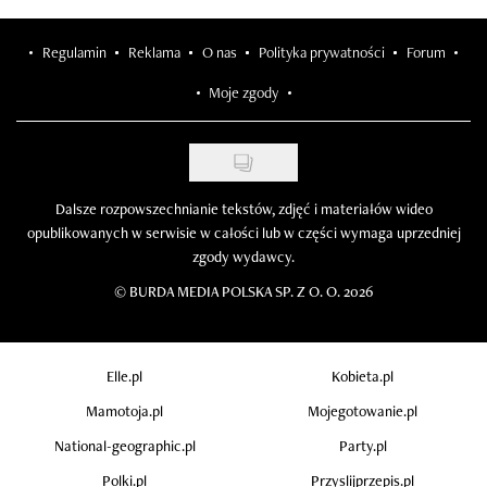
Regulamin
Reklama
O nas
Polityka prywatności
Forum
Moje zgody
Dalsze rozpowszechnianie tekstów, zdjęć i materiałów wideo
opublikowanych w serwisie w całości lub w części wymaga uprzedniej
zgody wydawcy.
©
BURDA MEDIA POLSKA SP. Z O. O. 2026
Elle.pl
Kobieta.pl
Mamotoja.pl
Mojegotowanie.pl
National-geographic.pl
Party.pl
Polki.pl
Przyslijprzepis.pl