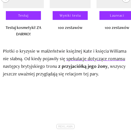
Testuj
Wyniki testu
Laureaci
Testuj kosmetyki! ZA
100 zestawów
100 zestawów
DARMO!
Plotki o kryzysie w małżeństwie księżnej Kate i księcia Williama
nie słabną. Od kiedy pojawiły się
spekulacje dotyczące romansu
następcy brytyjskiego tronu
z przyjaciółką jego żony
, wszyscy
jeszcze uważniej przyglądają się relacjom tej pary.