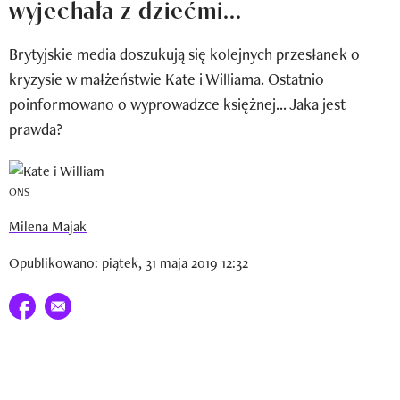
wyjechała z dziećmi...
Newsletter
Brytyjskie media doszukują się kolejnych przesłanek o
Wizaz Summer Influ School
kryzysie w małżeństwie Kate i Williama. Ostatnio
Mój profil / Zarejestruj się
poinformowano o wyprowadzce księżnej... Jaka jest
prawda?
ONS
Milena Majak
Opublikowano: piątek, 31 maja 2019 12:32
Udostępnij na facebook
E-mail do przyjaciela