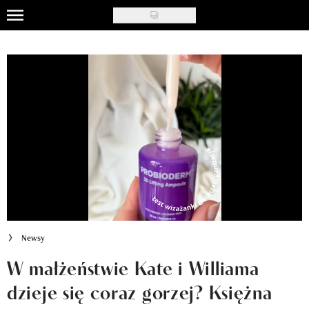
Skip
to
Uroda
main
content
Moda
Ślub i wesele
Styl życia
Nasze akcje
Inspiracje
Recenzje kosmetyków
Newsy
Klub Recenzentki
W małżeństwie Kate i Williama
dzieje się coraz gorzej? Księżna
Newsy