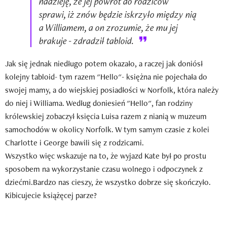
nadzieję, że jej powrót do rodziców
sprawi, iż znów będzie iskrzyło między nią
a Williamem, a on zrozumie, że mu jej
brakuje - zdradził tabloid.
Jak się jednak niedługo potem okazało, a raczej jak doniósł
kolejny tabloid- tym razem "Hello"- księżna nie pojechała do
swojej mamy, a do wiejskiej posiadłości w Norfolk, która należy
do niej i Williama. Według doniesień "Hello", fan rodziny
królewskiej zobaczył księcia Luisa razem z nianią w muzeum
samochodów w okolicy Norfolk. W tym samym czasie z kolei
Charlotte i George bawili się z rodzicami.
Wszystko więc wskazuje na to, że wyjazd Kate był po prostu
sposobem na wykorzystanie czasu wolnego i odpoczynek z
dziećmi.Bardzo nas cieszy, że wszystko dobrze się skończyło.
Kibicujecie książęcej parze?