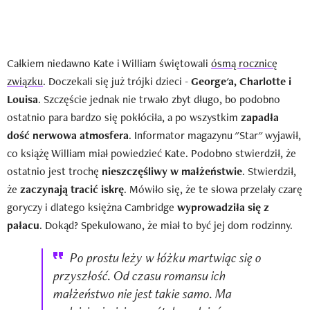
Całkiem niedawno Kate i William świętowali
ósmą rocznicę
związku
. Doczekali się już trójki dzieci -
George'a, Charlotte i
Louisa
. Szczęście jednak nie trwało zbyt długo, bo podobno
ostatnio para bardzo się pokłóciła, a po wszystkim
zapadła
dość nerwowa atmosfera
. Informator magazynu "Star" wyjawił,
co książę William miał powiedzieć Kate. Podobno stwierdził, że
ostatnio jest trochę
nieszczęśliwy w małżeństwie
. Stwierdził,
że
zaczynają tracić iskrę
. Mówiło się, że te słowa przelały czarę
goryczy i dlatego księżna Cambridge
wyprowadziła się z
pałacu
. Dokąd? Spekulowano, że miał to być jej dom rodzinny.
Po prostu leży w łóżku martwiąc się o
przyszłość. Od czasu romansu ich
małżeństwo nie jest takie samo. Ma