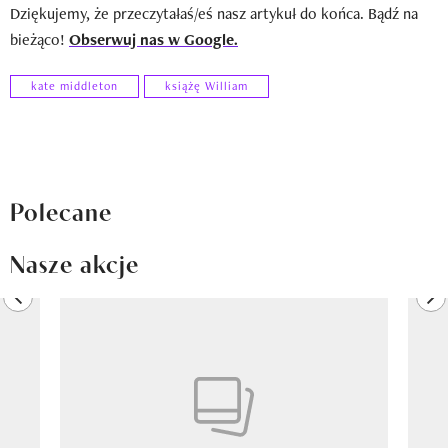
Dziękujemy, że przeczytałaś/eś nasz artykuł do końca. Bądź na
bieżąco!
Obserwuj nas w Google.
kate middleton
książę William
Polecane
Nasze akcje
previous element
ne
Pokazywanie elementu 1 z 8