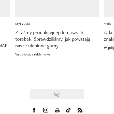
Styl życia
Moda
Z taśmy produkcyjnej do naszych
15 la
torebek. Sprawdziliśmy, jak powstają
znak
SNAP!
nasze ulubione gumy
Współ
Współpraca reklamowa
Visit us on Facebook
Visit us on Instagram
Visit us on Youtube
Visit us on Tiktok
Visit us on Rss