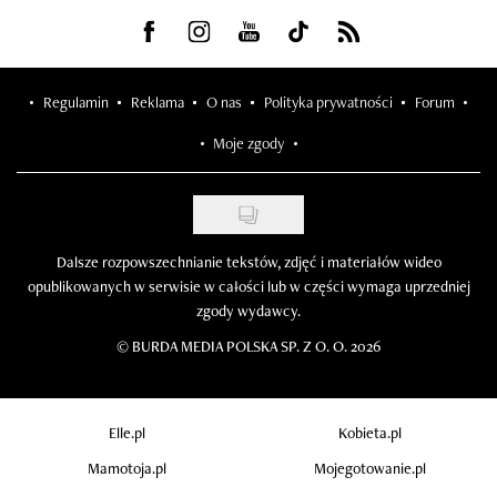
Visit us on Facebook
Visit us on Instagram
Visit us on Youtube
Visit us on Tiktok
Visit us on Rss
Regulamin
Reklama
O nas
Polityka prywatności
Forum
Moje zgody
Dalsze rozpowszechnianie tekstów, zdjęć i materiałów wideo
opublikowanych w serwisie w całości lub w części wymaga uprzedniej
zgody wydawcy.
©
BURDA MEDIA POLSKA SP. Z O. O. 2026
Elle.pl
Kobieta.pl
Mamotoja.pl
Mojegotowanie.pl