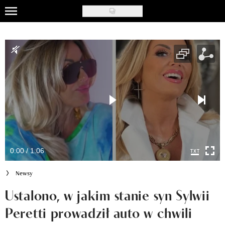
Skip
to
Uroda
main
content
Moda
Ślub i wesele
Styl życia
Nasze akcje
Inspiracje
0:00 / 1:06
Recenzje kosmetyków
Newsy
Klub Recenzentki
Ustalono, w jakim stanie syn Sylwii
Peretti prowadził auto w chwili
Newsy