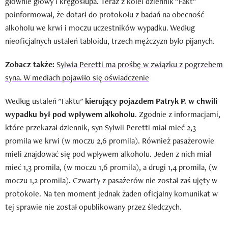
głównie głowy i kręgosłupa. Teraz z kolei dziennik "Fakt"
poinformował, że dotarł do protokołu z badań na obecność
alkoholu we krwi i moczu uczestników wypadku. Według
nieoficjalnych ustaleń tabloidu, trzech mężczyzn było pijanych.
Zobacz także:
Sylwia Peretti ma prośbę w związku z pogrzebem
syna. W mediach pojawiło się oświadczenie
Według ustaleń "Faktu"
kierujący pojazdem Patryk P. w chwili
wypadku był pod wpływem alkoholu
. Zgodnie z informacjami,
które przekazał dziennik, syn Sylwii Peretti miał mieć 2,3
promila we krwi (w moczu 2,6 promila). Również pasażerowie
mieli znajdować się pod wpływem alkoholu. Jeden z nich miał
mieć 1,3 promila, (w moczu 1,6 promila), a drugi 1,4 promila, (w
moczu 1,2 promila). Czwarty z pasażerów nie został zaś ujęty w
protokole. Na ten moment jednak żaden oficjalny komunikat w
tej sprawie nie został opublikowany przez śledczych.