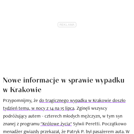
Nowe informacje w sprawie wypadku
w Krakowie
Przypomnijmy, że
do tragicznego wypadku w Krakowie doszło
tydzień temu, w nocy z 14 na 15 lipca
. Zginęli wszyscy
podróżujący autem - czterech młodych mężczyzn, w tym syn
znanej z programu
"Królowe życia"
Sylwii Peretti. Początkowo
menadżer gwiazdy przekazał, że Patryk P. był pasażerem auta. W