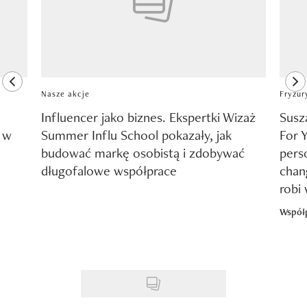
previous element
ne
Nasze akcje
Fryzur
Influencer jako biznes. Ekspertki Wizaż
Susz
y w
Summer Influ School pokazały, jak
For 
budować markę osobistą i zdobywać
pers
długofalowe współprace
chang
robi
Współ