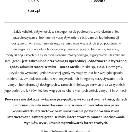
Viva.pl
Cocolita
Story.pl
Jakiekolwiek aktywności, w szczególności: pobieranie, zwielokrotnianie,
przechowywanie, lub inne wykorzystywanie treści, danych lub informacji
dostępnych w ramach niniejszego serwisu oraz wszystkich jego podstron, w
szczególności w celu ich eksploracji, zmierzającej do tworzenia, rozwoju,
modyfikacji i szkolenia systemów uczenia maszynowego, algorytmów lub sztucznej
inteligencji
jest zabronione oraz wymaga uprzedniej, jednoznacznie wyrażonej
zgody administratora serwisu – Burda Media Polska sp. z o.o.
Obowiązek
uzyskania wyraźnej i jednoznacznej zgody wymagany jest bez względu sposób
pobierania, zwielokrotniania, przechowywania lub innego wykorzystywania treści,
danych lub informacji dostępnych w ramach niniejszego serwisu oraz wszystkich
jego podstron, jak również bez względu na charakter tych treści, danych i informacji.
Powyższe nie dotyczy wyłącznie przypadków wykorzystywania treści, danych
i informacji w celu umożliwienia i ułatwienia ich wyszukiwania przez
wyszukiwarki internetowe oraz umożliwienia pozycjonowania stron
internetowych zawierających serwisy internetowe w ramach indeksowania
wyników wyszukiwania wyszukiwarek internetowych.
Więcej informacji znajdziesz
tutaj
.