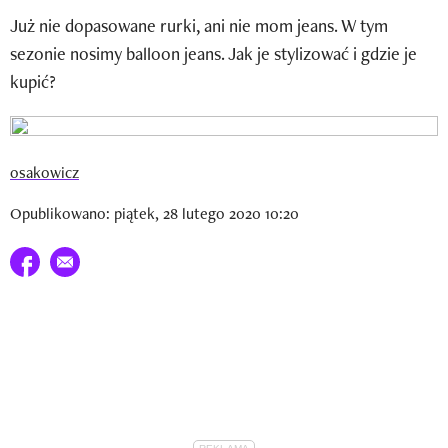
Newsletter
Już nie dopasowane rurki, ani nie mom jeans. W tym
sezonie nosimy balloon jeans. Jak je stylizować i gdzie je
Wizaz Summer Influ School
kupić?
Mój profil / Zarejestruj się
osakowicz
Opublikowano: piątek, 28 lutego 2020 10:20
Udostępnij na facebook
E-mail do przyjaciela