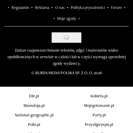
Regulamin
Reklama
O nas
Polityka prywatności
Forum
Moje zgody
Dalsze rozpowszechnianie tekstów, zdjęć i materiałów wideo
opublikowanych w serwisie w całości lub w części wymaga uprzedniej
zgody wydawcy.
©
BURDA MEDIA POLSKA SP. Z O. O. 2026
Elle.pl
Kobieta.pl
Mamotoja.pl
Mojegotowanie.pl
National-geographic.pl
Party.pl
Polki.pl
Przyslijprzepis.pl