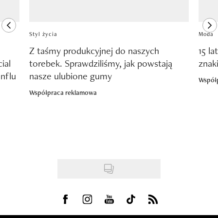
previous element
ne
Styl życia
Moda
Z taśmy produkcyjnej do naszych
15 la
ial
torebek. Sprawdziliśmy, jak powstają
znak
nflu
nasze ulubione gumy
Współ
Współpraca reklamowa
Visit us on Facebook
Visit us on Instagram
Visit us on Youtube
Visit us on Tiktok
Visit us on Rss