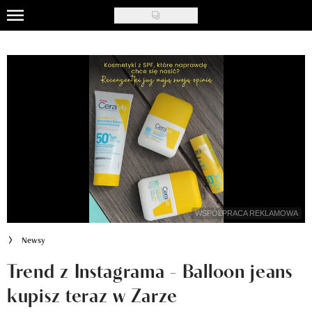
Skip
to
Uroda
main
content
Moda
Ślub i wesele
Styl życia
Nasze akcje
Inspiracje
WSPÓŁPRACA REKLAMOWA
Recenzje kosmetyków
Newsy
Klub Recenzentki
Trend z Instagrama - Balloon jeans
kupisz teraz w Zarze
Newsy