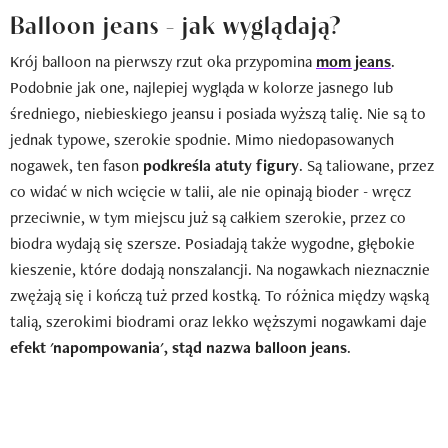
Balloon jeans - jak wyglądają?
Krój balloon na pierwszy rzut oka przypomina
mom jeans
.
Podobnie jak one, najlepiej wygląda w kolorze jasnego lub
średniego, niebieskiego jeansu i posiada wyższą talię. Nie są to
jednak typowe, szerokie spodnie. Mimo niedopasowanych
nogawek, ten fason
podkreśla atuty figury
. Są taliowane, przez
co widać w nich wcięcie w talii, ale nie opinają bioder - wręcz
przeciwnie, w tym miejscu już są całkiem szerokie, przez co
biodra wydają się szersze. Posiadają także wygodne, głębokie
kieszenie, które dodają nonszalancji. Na nogawkach nieznacznie
zwężają się i kończą tuż przed kostką. To różnica między wąską
talią, szerokimi biodrami oraz lekko węższymi nogawkami daje
efekt 'napompowania', stąd nazwa balloon jeans
.