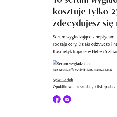
kosztuje tylko 2
zdecydujesz się
Serum wygładzające z peptydami p
rodzaju cery. Działa odżywczo i na
Kosmetyk kupicie w Hebe 16 zł tan
East News/CoffeeAndMilk/Mat. prasowe/Kolaż
Sylwia Arlak
Opublikowano: środa, 30 listopada 20
Udostępnij na facebook
E-mail do przyjaciela