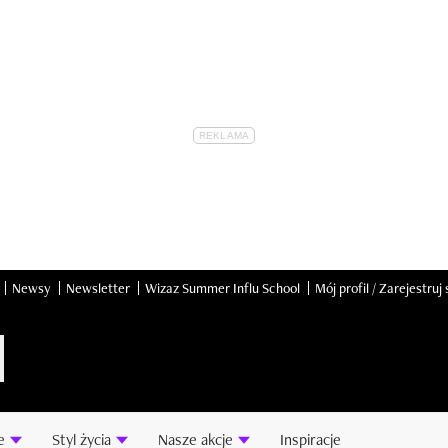
Newsy
Newsletter
Wizaz Summer Influ School
Mój profil / Zarejestruj 
e
Styl życia
Nasze akcje
Inspiracje