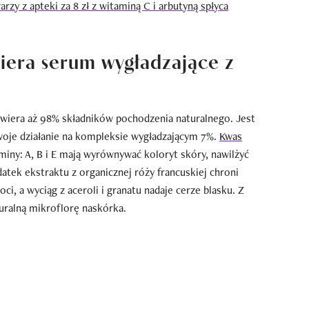
zy z apteki za 8 zł z witaminą C i arbutyną spłyca
wiera serum wygładzające z
wiera aż 98% składników pochodzenia naturalnego. Jest
woje działanie na kompleksie wygładzającym 7%.
Kwas
aminy: A, B i E mają wyrównywać koloryt skóry, nawilżyć
datek ekstraktu z organicznej róży francuskiej chroni
i, a wyciąg z aceroli i granatu nadaje cerze blasku. Z
turalną mikroflorę naskórka.