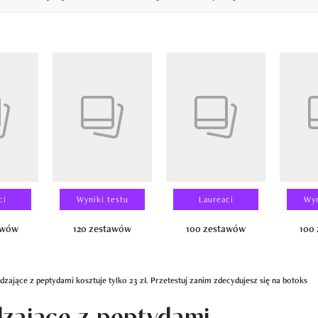
14
ci
Wyniki testu
Laureaci
Wyn
awów
120 zestawów
100 zestawów
100
zające z peptydami kosztuje tylko 23 zł. Przetestuj zanim zdecydujesz się na botoks
dzające z peptydami