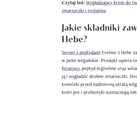
Czytaj też:
Wygładzający krem do twar
zmarszczki i rozjaśnia
Jakie składniki za
Hebe?
Serum z peptydami
Eveline z Hebe za
w pełni wegańskie. Produkt opiera s
ferulowy
, peptyd Argireline oraz wit
ją i wygładzić drobne zmarszczki. Do
komórki przed nadmierną utratą wilgoc
kolei pre i probiotyki wzmacniają na