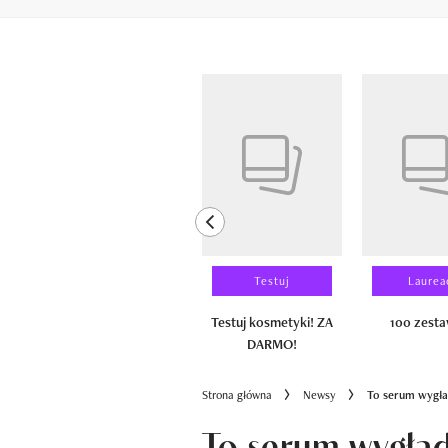
Pokazywanie elementów od 1 do 6 z 
previous element
Wyniki testu
Testuj
Laurea
100 zestawów
Testuj kosmetyki! ZA
100 zest
DARMO!
Strona główna
Newsy
To serum wygład
To serum wygła