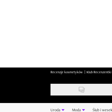
Skip
to
main
content
Recenzje kosmetyków
Klub Recenzentki
Uroda
Moda
Ślub i wesel