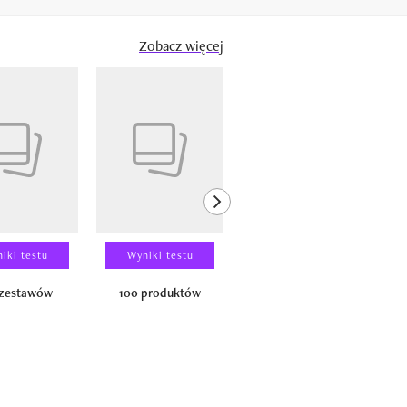
Zobacz więcej
next element
iki testu
Wyniki testu
Wyniki testu
 zestawów
100 produktów
150 zestawów