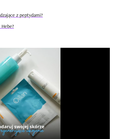
adzające z peptydami?
z Hebe?