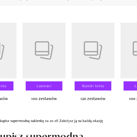
14
estu
Laureaci
Wyniki testu
L
awów
100 zestawów
120 zestawów
100
kupisz supermodną sukienkę za 20 zł! Założysz ją na każdą okazję
kupisz supermodną