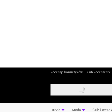
Skip
to
main
content
Recenzje kosmetyków
Klub Recenzentki
Uroda
Moda
Ślub i wesel