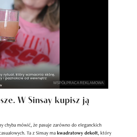
WSPÓŁPRACA REKLAMOWA
sze. W Sinsay kupisz ją
imy chyba mówić, że pasuje zarówno do eleganckich
j casualowych. Ta z Sinsay ma
kwadratowy dekolt
, który