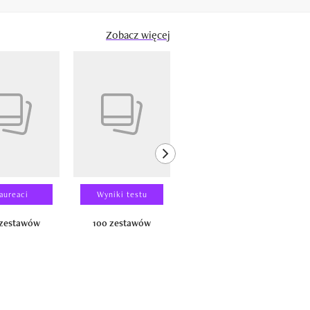
Zobacz więcej
next element
aureaci
Wyniki testu
Wyniki testu
 zestawów
100 zestawów
100 produktów