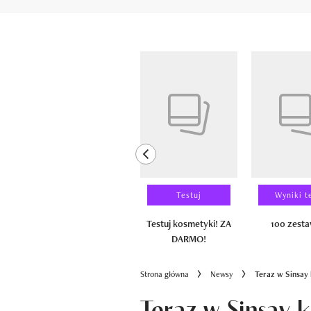
Pokazywanie elementów od 1 do 6 z 
previous element
Laureaci
Testuj
Wyniki t
100 zestawów
Testuj kosmetyki! ZA
100 zest
DARMO!
Strona główna
Newsy
Teraz w Sinsay 
Teraz w Sinsay 