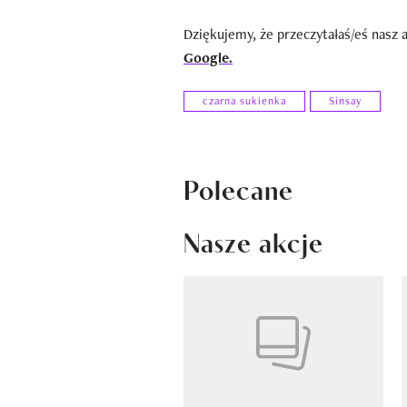
Dziękujemy, że przeczytałaś/eś nasz 
Google.
czarna sukienka
Sinsay
Polecane
Nasze akcje
Pokazywanie elementów od 1 do 4 z 