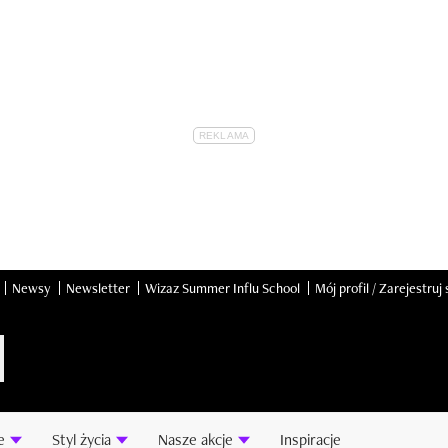
Newsy
Newsletter
Wizaz Summer Influ School
Mój profil / Zarejestruj 
e
Styl życia
Nasze akcje
Inspiracje