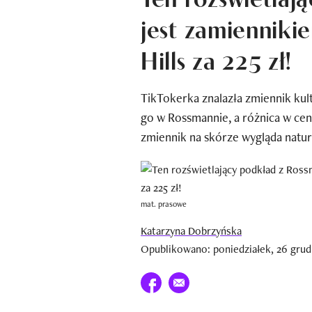
jest zamiennikie
Hills za 225 zł!
TikTokerka znalazła zmiennik kult
go w Rossmannie, a różnica w ceni
zmiennik na skórze wygląda natura
mat. prasowe
Katarzyna Dobrzyńska
Opublikowano: poniedziałek, 26 grudn
Udostępnij na facebook
E-mail do przyjaciela