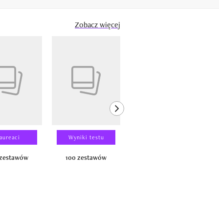
Zobacz więcej
next element
aureaci
Wyniki testu
Wyniki testu
 zestawów
100 zestawów
100 produktów