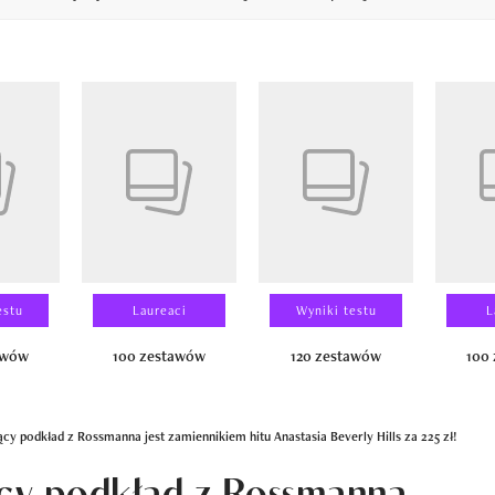
14
estu
Laureaci
Wyniki testu
L
awów
100 zestawów
120 zestawów
100
ący podkład z Rossmanna jest zamiennikiem hitu Anastasia Beverly Hills za 225 zł!
ący podkład z Rossmanna