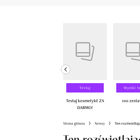
Pokazywanie elementów od 1 do 6 z 
previous element
Laureaci
Testuj
Wyniki t
100 zestawów
Testuj kosmetyki! ZA
100 zest
DARMO!
Strona główna
Newsy
Ten rozświetlaj
Ten rozświetlaj