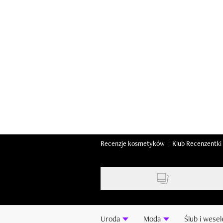
Skip
to
main
content
Recenzje kosmetyków
Klub Recenzentki
Uroda
Moda
Ślub i wesel