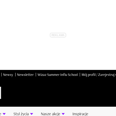
Newsy
Newsletter
Wizaz Summer Influ School
Mój profil / Zarejestruj 
e
Styl życia
Nasze akcje
Inspiracje