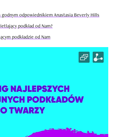
 godnym odpowiednikiem Anastasia Beverly Hills
ietlający podkład od Nam?
ającym podkładzie od Nam